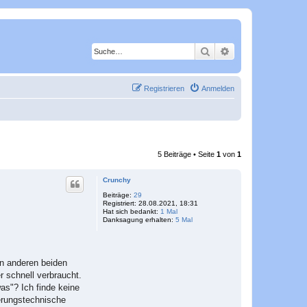
Suche
Erweiterte Suche
Registrieren
Anmelden
5 Beiträge • Seite
1
von
1
Crunchy
Beiträge:
29
Registriert:
28.08.2021, 18:31
Hat sich bedankt:
1 Mal
Danksagung erhalten:
5 Mal
en anderen beiden
r schnell verbraucht.
as"? Ich finde keine
herungstechnische