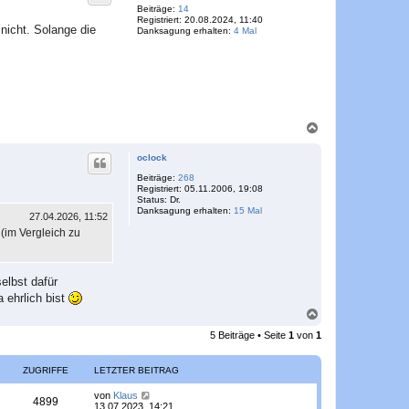
o
Beiträge:
14
Registriert:
20.08.2024, 11:40
b
nicht. Solange die
Danksagung erhalten:
4 Mal
e
n
N
a
c
oclock
h
o
Beiträge:
268
Registriert:
05.11.2006, 19:08
b
Status:
Dr.
e
Danksagung erhalten:
15 Mal
n
27.04.2026, 11:52
(im Vergleich zu
elbst dafür
 ehrlich bist
N
a
5 Beiträge • Seite
1
von
1
c
h
o
ZUGRIFFE
LETZTER BEITRAG
b
e
L
von
Klaus
Z
4899
n
e
13.07.2023, 14:21