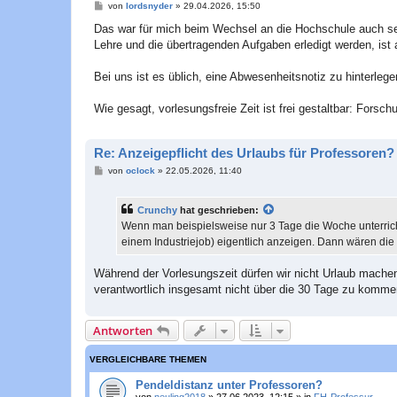
B
von
lordsnyder
»
29.04.2026, 15:50
e
i
Das war für mich beim Wechsel an die Hochschule auch seh
t
Lehre und die übertragenden Aufgaben erledigt werden, ist a
r
a
g
Bei uns ist es üblich, eine Abwesenheitsnotiz zu hinterlegen
Wie gesagt, vorlesungsfreie Zeit ist frei gestaltbar: Forsch
Re: Anzeigepflicht des Urlaubs für Professoren?
B
von
oclock
»
22.05.2026, 11:40
e
i
t
Crunchy
hat geschrieben:
r
a
Wenn man beispielsweise nur 3 Tage die Woche unterrich
g
einem Industriejob) eigentlich anzeigen. Dann wären die
Während der Vorlesungszeit dürfen wir nicht Urlaub machen.
verantwortlich insgesamt nicht über die 30 Tage zu kommen
Antworten
VERGLEICHBARE THEMEN
Pendeldistanz unter Professoren?