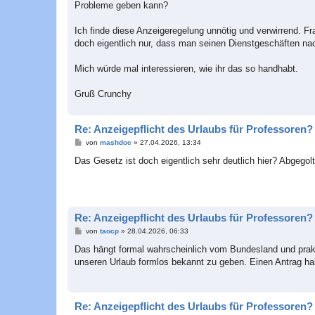
Probleme geben kann?
Ich finde diese Anzeigeregelung unnötig und verwirrend. Fr
doch eigentlich nur, dass man seinen Dienstgeschäften nac
Mich würde mal interessieren, wie ihr das so handhabt.
Gruß Crunchy
Re: Anzeigepflicht des Urlaubs für Professoren?
B
von
mashdoc
»
27.04.2026, 13:34
e
i
Das Gesetz ist doch eigentlich sehr deutlich hier? Abgegolt
t
r
a
g
Re: Anzeigepflicht des Urlaubs für Professoren?
B
von
taocp
»
28.04.2026, 06:33
e
i
Das hängt formal wahrscheinlich vom Bundesland und prakt
t
unseren Urlaub formlos bekannt zu geben. Einen Antrag hab
r
a
g
Re: Anzeigepflicht des Urlaubs für Professoren?