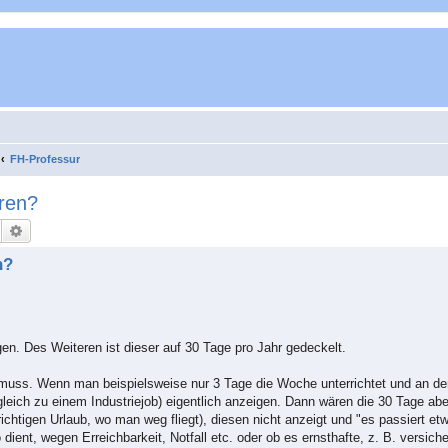
FH-Professur
oren?
Suche
Erweiterte Suche
n?
n. Des Weiteren ist dieser auf 30 Tage pro Jahr gedeckelt.
 muss. Wenn man beispielsweise nur 3 Tage die Woche unterrichtet und an d
leich zu einem Industriejob) eigentlich anzeigen. Dann wären die 30 Tage abe
htigen Urlaub, wo man weg fliegt), diesen nicht anzeigt und "es passiert etw
 dient, wegen Erreichbarkeit, Notfall etc. oder ob es ernsthafte, z. B. versic