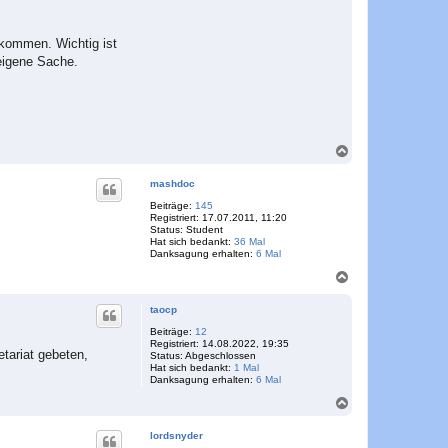
e kommen. Wichtig ist
 eigene Sache.
N
a
c
mashdoc
h
o
Beiträge:
145
Registriert:
17.07.2011, 11:20
b
Status:
Student
e
Hat sich bedankt:
36 Mal
n
Danksagung erhalten:
6 Mal
N
a
c
taocp
h
o
Beiträge:
12
Registriert:
14.08.2022, 19:35
b
tariat gebeten,
Status:
Abgeschlossen
e
Hat sich bedankt:
1 Mal
n
Danksagung erhalten:
6 Mal
N
a
c
lordsnyder
h