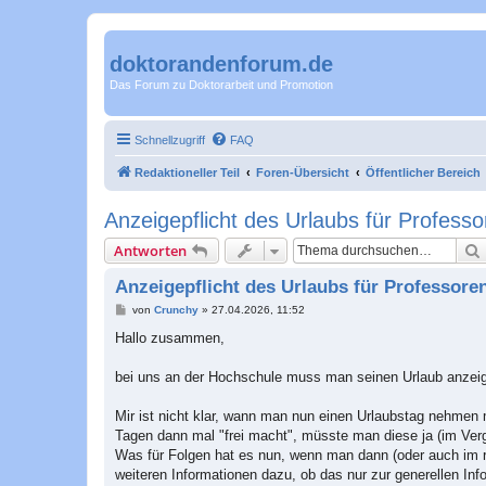
doktorandenforum.de
Das Forum zu Doktorarbeit und Promotion
Schnellzugriff
FAQ
Redaktioneller Teil
Foren-Übersicht
Öffentlicher Bereich
Anzeigepflicht des Urlaubs für Profess
Antworten
Anzeigepflicht des Urlaubs für Professore
B
von
Crunchy
»
27.04.2026, 11:52
e
i
Hallo zusammen,
t
r
a
bei uns an der Hochschule muss man seinen Urlaub anzeige
g
Mir ist nicht klar, wann man nun einen Urlaubstag nehmen
Tagen dann mal "frei macht", müsste man diese ja (im Verg
Was für Folgen hat es nun, wenn man dann (oder auch im ric
weiteren Informationen dazu, ob das nur zur generellen Info