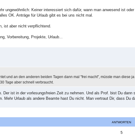
r ungewöhnlich: Keiner interessiert sich dafür, wann man anwesend ist oder 
lles OK. Anträge für Urlaub gibt es bei uns nicht mal.
, ist aber nicht verpflichtend.
ung, Vorbereitung, Projekte, Urlaub...
tet und an den anderen beiden Tagen dann mal "frei macht", müsste man diese ja 
 30 Tage aber schnell verbraucht.
 Der ist in der vorlesungsfreien Zeit zu nehmen. Und als Prof. bist Du dann s
. Mehr Urlaub als andere Beamte hast Du nicht. Man vertraut Dir, dass Du da
ANTWORTEN
A
5