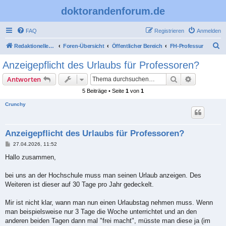
doktorandenforum.de
FAQ
Registrieren
Anmelden
S
Redaktioneller Teil
Foren-Übersicht
Öffentlicher Bereich
FH-Professur
u
Anzeigepflicht des Urlaubs für Professoren?
c
Suche
Erweiterte
Antworten
h
5 Beiträge • Seite
1
von
1
e
Crunchy
Anzeigepflicht des Urlaubs für Professoren?
B
27.04.2026, 11:52
e
i
Hallo zusammen,
t
r
a
bei uns an der Hochschule muss man seinen Urlaub anzeigen. Des
g
Weiteren ist dieser auf 30 Tage pro Jahr gedeckelt.
Mir ist nicht klar, wann man nun einen Urlaubstag nehmen muss. Wenn
man beispielsweise nur 3 Tage die Woche unterrichtet und an den
anderen beiden Tagen dann mal "frei macht", müsste man diese ja (im