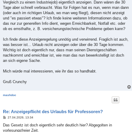
Vergleich zu einem Industriejob) eigentlich anzeigen. Dann wären die 30
Tage aber schnell verbraucht. Was für Folgen hat es nun, wenn man dann
(oder auch im richtigen Urlaub, wo man weg fliegt), diesen nicht anzeigt
und "es passiert etwas"? Ich finde keine weiteren Informationen dazu, ob
das nur zur generellen Info dient, wegen Erreichbarkeit, Notfall etc. oder
ob es ernsthafte, z. B. versicherungstechnische Probleme geben kann?
Ich finde diese Anzeigeregelung unnötig und verwirrend. Fraglich ist auch,
was besser ist... Urlaub nicht anzeigen oder über die 30 Tage kommen.
Wichtig ist doch eigentlich nur, dass man seinen Dienstgeschäften
nachkommt und erreichbar ist, wie man das nun bewerkstelligt ist doch
an sich eigene Sache.
Mich würde mal interessieren, wie ihr das so handhabt.
Gruß Crunchy
mashdoc
Re: Anzeigepflicht des Urlaubs für Professoren?
B
27.04.2026, 13:34
e
i
Das Gesetz ist doch eigentlich sehr deutlich hier? Abgegolten in
t
vorlesungsfreier Zeit.
r