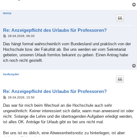
a
g
taocp
Re: Anzeigepflicht des Urlaubs für Professoren?
B
28.04.2026, 06:33
e
i
Das hängt formal wahrscheinlich vom Bundesland und praktisch von der
t
Hochschule bzw. der Fakultät ab. Bei uns werden wir vom Sekretariat
r
a
gebeten, unseren Urlaub formlos bekannt zu geben. Einen Antrag habe
g
ich noch nicht gestellt.
lordsnyder
Re: Anzeigepflicht des Urlaubs für Professoren?
B
29.04.2026, 15:50
e
i
Das war für mich beim Wechsel an die Hochschule auch sehr
t
ungewöhnlich: Keiner interessiert sich dafür, wann man anwesend ist oder
r
a
nicht. Solange die Lehre und die übertragenden Aufgaben erledigt werden,
g
ist alles OK. Anträge für Urlaub gibt es bei uns nicht mal.
Bei uns ist es üblich, eine Abwesenheitsnotiz zu hinterlegen, ist aber