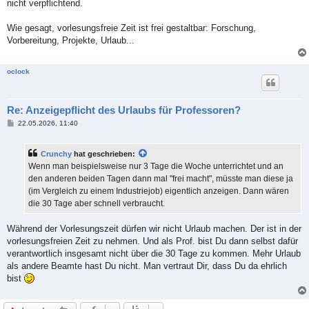
nicht verpflichtend.
Wie gesagt, vorlesungsfreie Zeit ist frei gestaltbar: Forschung,
Vorbereitung, Projekte, Urlaub...
oclock
Re: Anzeigepflicht des Urlaubs für Professoren?
B
22.05.2026, 11:40
e
i
t
Crunchy
hat geschrieben:
r
a
Wenn man beispielsweise nur 3 Tage die Woche unterrichtet und an
g
den anderen beiden Tagen dann mal "frei macht", müsste man diese ja
(im Vergleich zu einem Industriejob) eigentlich anzeigen. Dann wären
die 30 Tage aber schnell verbraucht.
Während der Vorlesungszeit dürfen wir nicht Urlaub machen. Der ist in der
vorlesungsfreien Zeit zu nehmen. Und als Prof. bist Du dann selbst dafür
verantwortlich insgesamt nicht über die 30 Tage zu kommen. Mehr Urlaub
als andere Beamte hast Du nicht. Man vertraut Dir, dass Du da ehrlich
bist