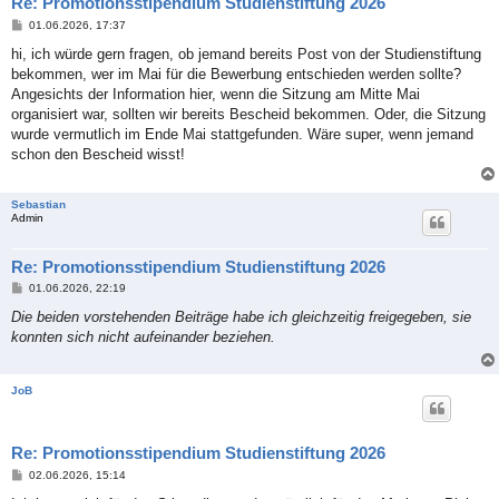
Re: Promotionsstipendium Studienstiftung 2026
B
01.06.2026, 17:37
e
i
hi, ich würde gern fragen, ob jemand bereits Post von der Studienstiftung
t
bekommen, wer im Mai für die Bewerbung entschieden werden sollte?
r
a
Angesichts der Information hier, wenn die Sitzung am Mitte Mai
g
organisiert war, sollten wir bereits Bescheid bekommen. Oder, die Sitzung
wurde vermutlich im Ende Mai stattgefunden. Wäre super, wenn jemand
schon den Bescheid wisst!
Sebastian
Admin
Re: Promotionsstipendium Studienstiftung 2026
B
01.06.2026, 22:19
e
i
Die beiden vorstehenden Beiträge habe ich gleichzeitig freigegeben, sie
t
konnten sich nicht aufeinander beziehen.
r
a
g
JoB
Re: Promotionsstipendium Studienstiftung 2026
B
02.06.2026, 15:14
e