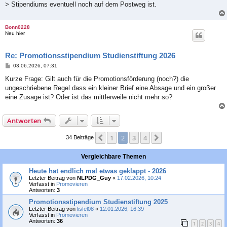
> Stipendiums eventuell noch auf dem Postweg ist.
Bonn0228
Neu hier
Re: Promotionsstipendium Studienstiftung 2026
B
03.06.2026, 07:31
e
i
Kurze Frage: Gilt auch für die Promotionsförderung (noch?) die
t
ungeschriebene Regel dass ein kleiner Brief eine Absage und ein großer
r
a
eine Zusage ist? Oder ist das mittlerweile nicht mehr so?
g
Antworten
1
2
3
4
Vorherige
Nächste
34 Beiträge
Vergleichbare Themen
Heute hat endlich mal etwas geklappt - 2026
Letzter Beitrag von
NLPDG_Guy
«
17.02.2026, 10:24
Verfasst in
Promovieren
Antworten:
3
Promotionsstipendium Studienstiftung 2025
Letzter Beitrag von
lisfel08
«
12.01.2026, 16:39
Verfasst in
Promovieren
Antworten:
36
1
2
3
4