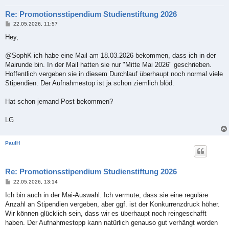
Re: Promotionsstipendium Studienstiftung 2026
B
22.05.2026, 11:57
e
i
Hey,
t
r
a
@SophK ich habe eine Mail am 18.03.2026 bekommen, dass ich in der
g
Mairunde bin. In der Mail hatten sie nur "Mitte Mai 2026" geschrieben.
Hoffentlich vergeben sie in diesem Durchlauf überhaupt noch normal viele
Stipendien. Der Aufnahmestop ist ja schon ziemlich blöd.
Hat schon jemand Post bekommen?
LG
PaulH
Re: Promotionsstipendium Studienstiftung 2026
B
22.05.2026, 13:14
e
i
Ich bin auch in der Mai-Auswahl. Ich vermute, dass sie eine reguläre
t
Anzahl an Stipendien vergeben, aber ggf. ist der Konkurrenzdruck höher.
r
a
Wir können glücklich sein, dass wir es überhaupt noch reingeschafft
g
haben. Der Aufnahmestopp kann natürlich genauso gut verhängt worden