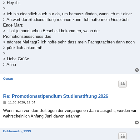
> Hey ihr,
>
> ich bin eigentlich auch nur da, um herauszufinden, wann ich mit einer
> Antwort der Studienstiftung rechnen kann. Ich hatte mein Gespräch
Ende März
> - hat jemand schon Bescheid bekommen, wann der
Promotionsausschuss das
> nächste Mal tagt? Ich hoffe sehr, dass mein Fachgutachten dann noch
> pünktlich ankommt!
>
> Liebe Grüße
> Anna
Conan
Re: Promotionsstipendium Studienstiftung 2026
B
11.05.2026, 12:54
e
i
Wenn man von den Beiträgen der vergangenen Jahre ausgeht, werden wir
t
wahrscheinlich Anfang Juni davon erfahren.
r
a
g
Doktorandin_1999