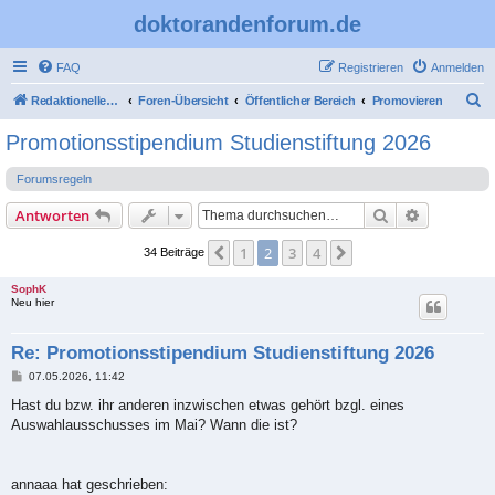
doktorandenforum.de
FAQ
Registrieren
Anmelden
S
Redaktioneller Teil
Foren-Übersicht
Öffentlicher Bereich
Promovieren
u
Promotionsstipendium Studienstiftung 2026
c
Forumsregeln
h
e
Suche
Erweiterte
Antworten
1
2
3
4
Vorherige
Nächste
34 Beiträge
SophK
Neu hier
Re: Promotionsstipendium Studienstiftung 2026
B
07.05.2026, 11:42
e
i
Hast du bzw. ihr anderen inzwischen etwas gehört bzgl. eines
t
Auswahlausschusses im Mai? Wann die ist?
r
a
g
annaaa hat geschrieben: