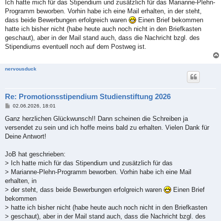
i
Ich hatte mich für das Stipendium und zusätzlich für das Marianne-Plehn-
t
Programm beworben. Vorhin habe ich eine Mail erhalten, in der steht,
r
a
dass beide Bewerbungen erfolgreich waren
Einen Brief bekommen
g
hatte ich bisher nicht (habe heute auch noch nicht in den Briefkasten
geschaut), aber in der Mail stand auch, dass die Nachricht bzgl. des
Stipendiums eventuell noch auf dem Postweg ist.
nervousduck
Re: Promotionsstipendium Studienstiftung 2026
B
02.06.2026, 18:01
e
i
Ganz herzlichen Glückwunsch!! Dann scheinen die Schreiben ja
t
versendet zu sein und ich hoffe meins bald zu erhalten. Vielen Dank für
r
a
Deine Antwort!
g
JoB hat geschrieben:
> Ich hatte mich für das Stipendium und zusätzlich für das
> Marianne-Plehn-Programm beworben. Vorhin habe ich eine Mail
erhalten, in
> der steht, dass beide Bewerbungen erfolgreich waren
Einen Brief
bekommen
> hatte ich bisher nicht (habe heute auch noch nicht in den Briefkasten
> geschaut), aber in der Mail stand auch, dass die Nachricht bzgl. des