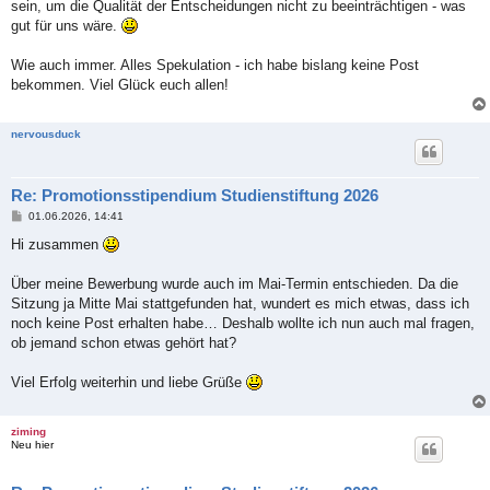
sein, um die Qualität der Entscheidungen nicht zu beeinträchtigen - was
gut für uns wäre.
Wie auch immer. Alles Spekulation - ich habe bislang keine Post
bekommen. Viel Glück euch allen!
nervousduck
Re: Promotionsstipendium Studienstiftung 2026
B
01.06.2026, 14:41
e
i
Hi zusammen
t
r
a
Über meine Bewerbung wurde auch im Mai-Termin entschieden. Da die
g
Sitzung ja Mitte Mai stattgefunden hat, wundert es mich etwas, dass ich
noch keine Post erhalten habe… Deshalb wollte ich nun auch mal fragen,
ob jemand schon etwas gehört hat?
Viel Erfolg weiterhin und liebe Grüße
ziming
Neu hier