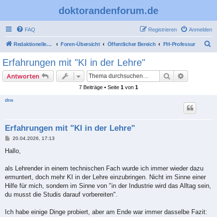
doktorandenforum.de
FAQ
Registrieren
Anmelden
S
Redaktioneller Teil
Foren-Übersicht
Öffentlicher Bereich
FH-Professur
u
Erfahrungen mit "KI in der Lehre"
c
Suche
Erweiterte
Antworten
h
7 Beiträge • Seite
1
von
1
e
dns
Erfahrungen mit "KI in der Lehre"
B
20.04.2026, 17:13
e
i
Hallo,
t
r
a
als Lehrender in einem technischen Fach wurde ich immer wieder dazu
g
ermuntert, doch mehr KI in der Lehre einzubringen. Nicht im Sinne einer
Hilfe für mich, sondern im Sinne von "in der Industrie wird das Alltag sein,
du musst die Studis darauf vorbereiten".
Ich habe einige Dinge probiert, aber am Ende war immer dasselbe Fazit: