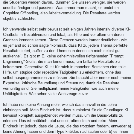
die Studenten werden davon...dümmer. Sie wissen weniger, sie werden
unselbständiger und passiver. Was immer man macht, es endet im
Cognitive Offloading, also Arbeitsvermeidung. Die Resultate werden
objektiv schlechter.
Ich verwende selbst sehr bewusst seit einigen Jahren intensiv diverse KI-
Chatbots in Bezahlversion und lokal, als Hilfe und vor allem um deren
Grenzen kennenzulernen. Diese Grenzen werden immer deutlicher - wie
es jemand so schön sagte "komisch, dass KI zu jedem Thema perfekte
Resultate liefert; außer zu den Themen in denen ich mich selbst gut
auskenne". Es gibt m.E. keine geheimnisvollen tiefgehenden "Prompt
Engineering"-Skills, die man lernen muss, um brillante Resultate zu
bekommen. Generative KI ist für mich in manchen Bereichen eine tolle
Hilfe, um stupide oder repetitive Tätigkeiten zu erleichtern, ohne das
selbst ausprogrammieren zu müssen. Sie braucht aber immer noch meine
Expertise, kritische Beurteilung und Steuerung, damit die Resultate
vernünftig sind. Sie multipliziert meine Fähigkeiten wie auch meine
Unfähigkeiten. Wie schon viele Werkzeuge zuvor.
Ich habe nun keine Ahnung mehr, wie ich das sinnvoll in die Lehre
einbringen soll. Mein Eindruck ist, dass zumindest für die Grundlagen KI
bewusst komplett ausgeblendet werden muss, um die Basis-Skills zu
erlernen. Das ist natürlich total uncool, altmodisch und retro. Mein
Eindruck ist jedoch, dass die Leute, die das trotzdem fordern, entweder a)
keine Ahnung haben und dem Hype kritiklos nachlaufen oder b) es ihnen