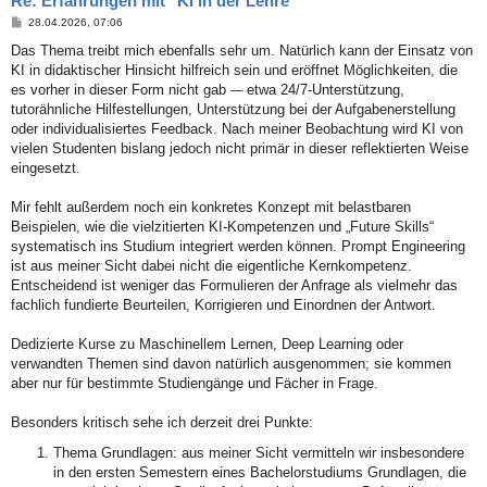
Re: Erfahrungen mit "KI in der Lehre"
B
28.04.2026, 07:06
e
i
Das Thema treibt mich ebenfalls sehr um. Natürlich kann der Einsatz von
t
KI in didaktischer Hinsicht hilfreich sein und eröffnet Möglichkeiten, die
r
a
es vorher in dieser Form nicht gab -– etwa 24/7-Unterstützung,
g
tutorähnliche Hilfestellungen, Unterstützung bei der Aufgabenerstellung
oder individualisiertes Feedback. Nach meiner Beobachtung wird KI von
vielen Studenten bislang jedoch nicht primär in dieser reflektierten Weise
eingesetzt.
Mir fehlt außerdem noch ein konkretes Konzept mit belastbaren
Beispielen, wie die vielzitierten KI-Kompetenzen und „Future Skills“
systematisch ins Studium integriert werden können. Prompt Engineering
ist aus meiner Sicht dabei nicht die eigentliche Kernkompetenz.
Entscheidend ist weniger das Formulieren der Anfrage als vielmehr das
fachlich fundierte Beurteilen, Korrigieren und Einordnen der Antwort.
Dedizierte Kurse zu Maschinellem Lernen, Deep Learning oder
verwandten Themen sind davon natürlich ausgenommen; sie kommen
aber nur für bestimmte Studiengänge und Fächer in Frage.
Besonders kritisch sehe ich derzeit drei Punkte:
Thema Grundlagen: aus meiner Sicht vermitteln wir insbesondere
in den ersten Semestern eines Bachelorstudiums Grundlagen, die