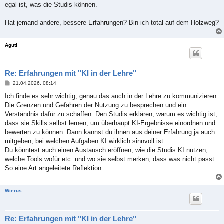
egal ist, was die Studis können.
Hat jemand andere, bessere Erfahrungen? Bin ich total auf dem Holzweg?
Aguti
Re: Erfahrungen mit "KI in der Lehre"
B
21.04.2026, 08:14
e
i
Ich finde es sehr wichtig, genau das auch in der Lehre zu kommunizieren.
t
Die Grenzen und Gefahren der Nutzung zu besprechen und ein
r
a
Verständnis dafür zu schaffen. Den Studis erklären, warum es wichtig ist,
g
dass sie Skills selbst lernen, um überhaupt KI-Ergebnisse einordnen und
bewerten zu können. Dann kannst du ihnen aus deiner Erfahrung ja auch
mitgeben, bei welchen Aufgaben KI wirklich sinnvoll ist.
Du könntest auch einen Austausch eröffnen, wie die Studis KI nutzen,
welche Tools wofür etc. und wo sie selbst merken, dass was nicht passt.
So eine Art angeleitete Reflektion.
Wierus
Re: Erfahrungen mit "KI in der Lehre"