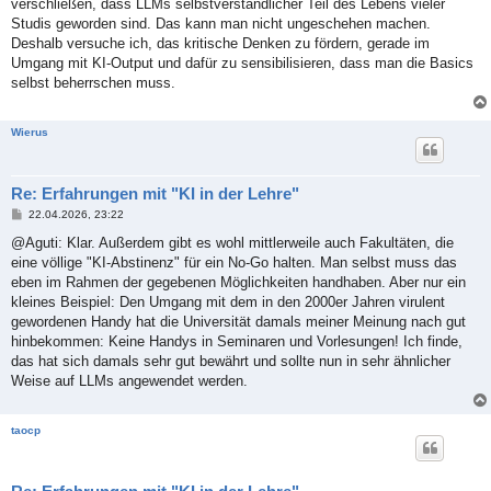
verschließen, dass LLMs selbstverständlicher Teil des Lebens vieler
r
a
Studis geworden sind. Das kann man nicht ungeschehen machen.
g
Deshalb versuche ich, das kritische Denken zu fördern, gerade im
Umgang mit KI-Output und dafür zu sensibilisieren, dass man die Basics
selbst beherrschen muss.
Wierus
Re: Erfahrungen mit "KI in der Lehre"
B
22.04.2026, 23:22
e
i
@Aguti: Klar. Außerdem gibt es wohl mittlerweile auch Fakultäten, die
t
eine völlige "KI-Abstinenz" für ein No-Go halten. Man selbst muss das
r
a
eben im Rahmen der gegebenen Möglichkeiten handhaben. Aber nur ein
g
kleines Beispiel: Den Umgang mit dem in den 2000er Jahren virulent
gewordenen Handy hat die Universität damals meiner Meinung nach gut
hinbekommen: Keine Handys in Seminaren und Vorlesungen! Ich finde,
das hat sich damals sehr gut bewährt und sollte nun in sehr ähnlicher
Weise auf LLMs angewendet werden.
taocp