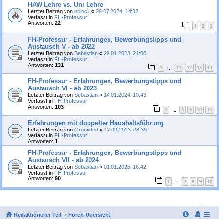
HAW Lehre vs. Uni Lehre
Letzter Beitrag von
oclock
«
29.07.2024, 14:32
Verfasst in
FH-Professur
Antworten:
22
1
2
3
FH-Professur - Erfahrungen, Bewerbungstipps und
Austausch V - ab 2022
Letzter Beitrag von
Sebastian
«
29.01.2023, 21:00
Verfasst in
FH-Professur
Antworten:
131
1
11
12
13
14
…
FH-Professur - Erfahrungen, Bewerbungstipps und
Austausch VI - ab 2023
Letzter Beitrag von
Sebastian
«
14.01.2024, 10:43
Verfasst in
FH-Professur
Antworten:
103
1
8
9
10
11
…
Erfahrungen mit doppelter Haushaltsführung
Letzter Beitrag von
Grounded
«
12.09.2023, 08:39
Verfasst in
FH-Professur
Antworten:
1
FH-Professur - Erfahrungen, Bewerbungstipps und
Austausch VII - ab 2024
Letzter Beitrag von
Sebastian
«
01.01.2025, 16:42
Verfasst in
FH-Professur
Antworten:
90
1
7
8
9
10
…
Redaktioneller Teil
Foren-Übersicht