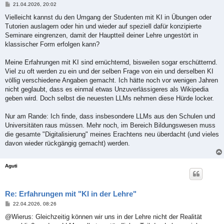
B
21.04.2026, 20:02
e
i
Vielleicht kannst du den Umgang der Studenten mit KI in Übungen oder
t
Tutorien auslagern oder hin und wieder auf speziell dafür konzipierte
r
a
Seminare eingrenzen, damit der Hauptteil deiner Lehre ungestört in
g
klassischer Form erfolgen kann?
Meine Erfahrungen mit KI sind ernüchternd, bisweilen sogar erschütternd.
Viel zu oft werden zu ein und der selben Frage von ein und derselben KI
völlig verschiedene Angaben gemacht. Ich hätte noch vor wenigen Jahren
nicht geglaubt, dass es einmal etwas Unzuverlässigeres als Wikipedia
geben wird. Doch selbst die neuesten LLMs nehmen diese Hürde locker.
Nur am Rande: Ich finde, dass insbesondere LLMs aus den Schulen und
Universitäten raus müssen. Mehr noch, im Bereich Bildungswesen muss
die gesamte "Digitalisierung" meines Erachtens neu überdacht (und vieles
davon wieder rückgängig gemacht) werden.
Aguti
Re: Erfahrungen mit "KI in der Lehre"
B
22.04.2026, 08:26
e
i
@Wierus: Gleichzeitig können wir uns in der Lehre nicht der Realität
t