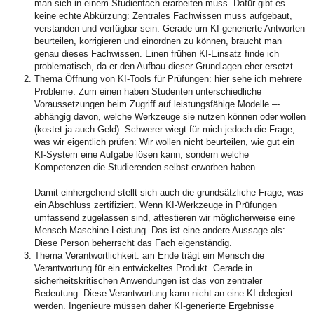
man sich in einem Studienfach erarbeiten muss. Dafür gibt es
keine echte Abkürzung: Zentrales Fachwissen muss aufgebaut,
verstanden und verfügbar sein. Gerade um KI-generierte Antworten
beurteilen, korrigieren und einordnen zu können, braucht man
genau dieses Fachwissen. Einen frühen KI-Einsatz finde ich
problematisch, da er den Aufbau dieser Grundlagen eher ersetzt.
Thema Öffnung von KI-Tools für Prüfungen: hier sehe ich mehrere
Probleme. Zum einen haben Studenten unterschiedliche
Voraussetzungen beim Zugriff auf leistungsfähige Modelle –-
abhängig davon, welche Werkzeuge sie nutzen können oder wollen
(kostet ja auch Geld). Schwerer wiegt für mich jedoch die Frage,
was wir eigentlich prüfen: Wir wollen nicht beurteilen, wie gut ein
KI-System eine Aufgabe lösen kann, sondern welche
Kompetenzen die Studierenden selbst erworben haben.
Damit einhergehend stellt sich auch die grundsätzliche Frage, was
ein Abschluss zertifiziert. Wenn KI-Werkzeuge in Prüfungen
umfassend zugelassen sind, attestieren wir möglicherweise eine
Mensch-Maschine-Leistung. Das ist eine andere Aussage als:
Diese Person beherrscht das Fach eigenständig.
Thema Verantwortlichkeit: am Ende trägt ein Mensch die
Verantwortung für ein entwickeltes Produkt. Gerade in
sicherheitskritischen Anwendungen ist das von zentraler
Bedeutung. Diese Verantwortung kann nicht an eine KI delegiert
werden. Ingenieure müssen daher KI-generierte Ergebnisse