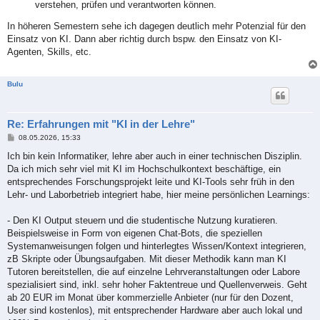
verstehen, prüfen und verantworten können.
In höheren Semestern sehe ich dagegen deutlich mehr Potenzial für den
Einsatz von KI. Dann aber richtig durch bspw. den Einsatz von KI-
Agenten, Skills, etc.
Bulu
Re: Erfahrungen mit "KI in der Lehre"
B
08.05.2026, 15:33
e
i
Ich bin kein Informatiker, lehre aber auch in einer technischen Disziplin.
t
Da ich mich sehr viel mit KI im Hochschulkontext beschäftige, ein
r
a
entsprechendes Forschungsprojekt leite und KI-Tools sehr früh in den
g
Lehr- und Laborbetrieb integriert habe, hier meine persönlichen Learnings:
- Den KI Output steuern und die studentische Nutzung kuratieren.
Beispielsweise in Form von eigenen Chat-Bots, die speziellen
Systemanweisungen folgen und hinterlegtes Wissen/Kontext integrieren,
zB Skripte oder Übungsaufgaben. Mit dieser Methodik kann man KI
Tutoren bereitstellen, die auf einzelne Lehrveranstaltungen oder Labore
spezialisiert sind, inkl. sehr hoher Faktentreue und Quellenverweis. Geht
ab 20 EUR im Monat über kommerzielle Anbieter (nur für den Dozent,
User sind kostenlos), mit entsprechender Hardware aber auch lokal und