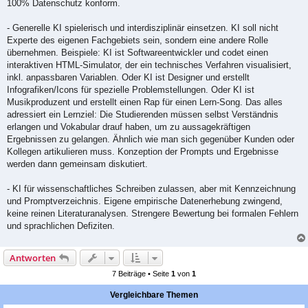
100% Datenschutz konform.
- Generelle KI spielerisch und interdisziplinär einsetzen. KI soll nicht
Experte des eigenen Fachgebiets sein, sondern eine andere Rolle
übernehmen. Beispiele: KI ist Softwareentwickler und codet einen
interaktiven HTML-Simulator, der ein technisches Verfahren visualisiert,
inkl. anpassbaren Variablen. Oder KI ist Designer und erstellt
Infografiken/Icons für spezielle Problemstellungen. Oder KI ist
Musikproduzent und erstellt einen Rap für einen Lern-Song. Das alles
adressiert ein Lernziel: Die Studierenden müssen selbst Verständnis
erlangen und Vokabular drauf haben, um zu aussagekräftigen
Ergebnissen zu gelangen. Ähnlich wie man sich gegenüber Kunden oder
Kollegen artikulieren muss. Konzeption der Prompts und Ergebnisse
werden dann gemeinsam diskutiert.
- KI für wissenschaftliches Schreiben zulassen, aber mit Kennzeichnung
und Promptverzeichnis. Eigene empirische Datenerhebung zwingend,
keine reinen Literaturanalysen. Strengere Bewertung bei formalen Fehlern
und sprachlichen Defiziten.
Antworten
7 Beiträge • Seite
1
von
1
Vergleichbare Themen