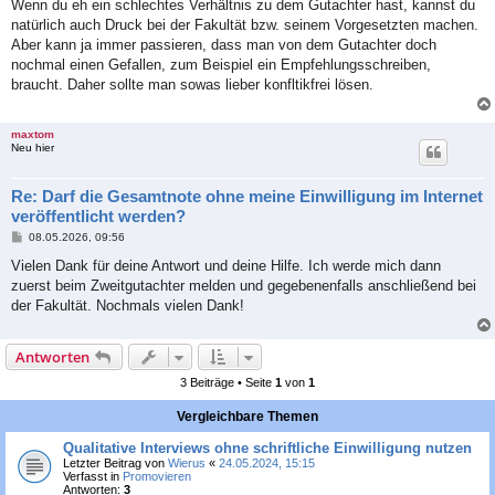
Wenn du eh ein schlechtes Verhältnis zu dem Gutachter hast, kannst du
natürlich auch Druck bei der Fakultät bzw. seinem Vorgesetzten machen.
Aber kann ja immer passieren, dass man von dem Gutachter doch
nochmal einen Gefallen, zum Beispiel ein Empfehlungsschreiben,
braucht. Daher sollte man sowas lieber konfltikfrei lösen.
maxtom
Neu hier
Re: Darf die Gesamtnote ohne meine Einwilligung im Internet
veröffentlicht werden?
B
08.05.2026, 09:56
e
i
Vielen Dank für deine Antwort und deine Hilfe. Ich werde mich dann
t
zuerst beim Zweitgutachter melden und gegebenenfalls anschließend bei
r
a
der Fakultät. Nochmals vielen Dank!
g
Antworten
3 Beiträge • Seite
1
von
1
Vergleichbare Themen
Qualitative Interviews ohne schriftliche Einwilligung nutzen
Letzter Beitrag von
Wierus
«
24.05.2024, 15:15
Verfasst in
Promovieren
Antworten:
3