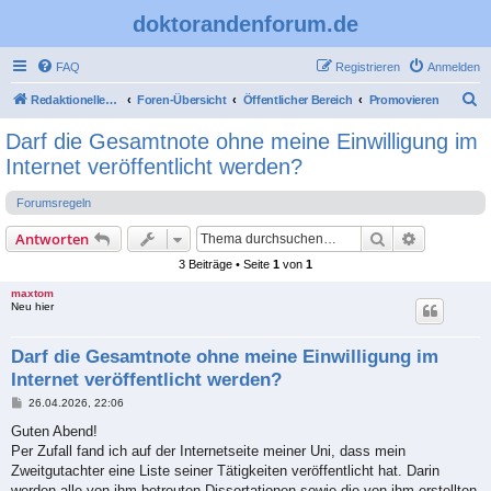
doktorandenforum.de
FAQ
Registrieren
Anmelden
S
Redaktioneller Teil
Foren-Übersicht
Öffentlicher Bereich
Promovieren
u
Darf die Gesamtnote ohne meine Einwilligung im
c
Internet veröffentlicht werden?
h
Forumsregeln
e
Suche
Erweiterte
Antworten
3 Beiträge • Seite
1
von
1
maxtom
Neu hier
Darf die Gesamtnote ohne meine Einwilligung im
Internet veröffentlicht werden?
B
26.04.2026, 22:06
e
i
Guten Abend!
t
Per Zufall fand ich auf der Internetseite meiner Uni, dass mein
r
a
Zweitgutachter eine Liste seiner Tätigkeiten veröffentlicht hat. Darin
g
werden alle von ihm betreuten Dissertationen sowie die von ihm erstellten