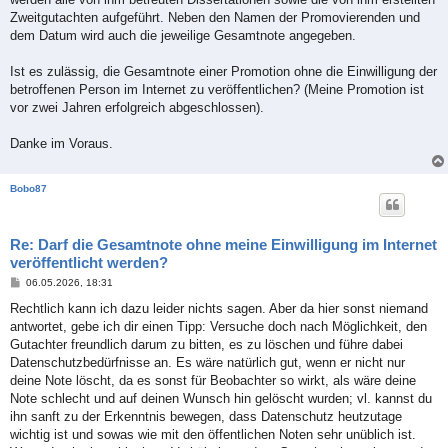
Zweitgutachten aufgeführt. Neben den Namen der Promovierenden und
dem Datum wird auch die jeweilige Gesamtnote angegeben.
Ist es zulässig, die Gesamtnote einer Promotion ohne die Einwilligung der
betroffenen Person im Internet zu veröffentlichen? (Meine Promotion ist
vor zwei Jahren erfolgreich abgeschlossen).
Danke im Voraus.
Bobo87
Re: Darf die Gesamtnote ohne meine Einwilligung im Internet
veröffentlicht werden?
B
06.05.2026, 18:31
e
i
Rechtlich kann ich dazu leider nichts sagen. Aber da hier sonst niemand
t
antwortet, gebe ich dir einen Tipp: Versuche doch nach Möglichkeit, den
r
a
Gutachter freundlich darum zu bitten, es zu löschen und führe dabei
g
Datenschutzbedürfnisse an. Es wäre natürlich gut, wenn er nicht nur
deine Note löscht, da es sonst für Beobachter so wirkt, als wäre deine
Note schlecht und auf deinen Wunsch hin gelöscht wurden; vl. kannst du
ihn sanft zu der Erkenntnis bewegen, dass Datenschutz heutzutage
wichtig ist und sowas wie mit den öffentlichen Noten sehr unüblich ist.