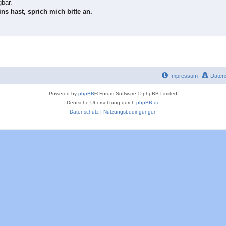
gbar.
ns hast, sprich mich bitte an.
Impressum
Daten
Powered by
phpBB
® Forum Software © phpBB Limited
Deutsche Übersetzung durch
phpBB.de
Datenschutz
|
Nutzungsbedingungen