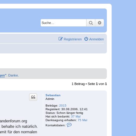
Suche
Erweiterte Suche
Registrieren
Anmelden
gen
"
. Danke.
1 Beitrag • Seite
1
von
1
Sebastian
Admin
Beiträge:
2015
Registriert:
30.08.2006, 12:41
Status:
Schon länger fertig
Hat sich bedankt:
37 Mal
Danksagung erhalten:
75 Mal
randenforum.org
K
Kontaktdaten:
behalte ich natürlich.
o
n
amit für den normalen
t