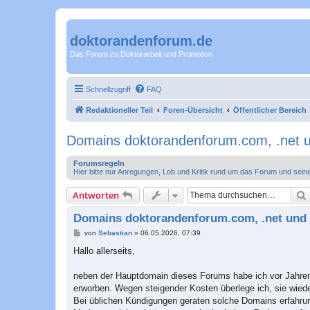
doktorandenforum.de
Das Forum zu Doktorarbeit und Promotion
Schnellzugriff
FAQ
Redaktioneller Teil
Foren-Übersicht
Öffentlicher Bereich
Domains doktorandenforum.com, .net 
Forumsregeln
Hier bitte nur Anregungen, Lob und Kritik rund um das Forum und sein
Antworten
Domains doktorandenforum.com, .net und
B
von
Sebastian
»
06.05.2026, 07:39
e
i
Hallo allerseits,
t
r
a
neben der Hauptdomain dieses Forums habe ich vor Jahre
g
erworben. Wegen steigender Kosten überlege ich, sie wiede
Bei üblichen Kündigungen geraten solche Domains erfahrun