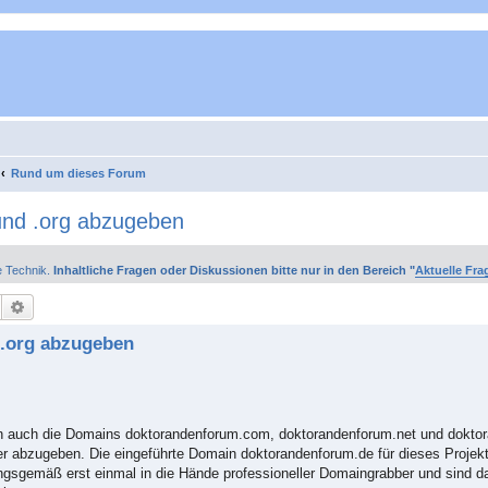
Rund um dieses Forum
und .org abzugeben
e Technik.
Inhaltliche Fragen oder Diskussionen bitte nur in den Bereich "
Aktuelle Fra
Suche
Erweiterte Suche
 .org abzugeben
n auch die Domains doktorandenforum.com, doktorandenforum.net und dokto
r abzugeben. Die eingeführte Domain doktorandenforum.de für dieses Projekt 
gsgemäß erst einmal in die Hände professioneller Domaingrabber und sind d