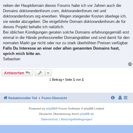
r
a
neben der Hauptdomain dieses Forums habe ich vor Jahren auch die
g
Domains doktorandenforum.com, doktorandenforum.net und
doktorandenforum.org erworben. Wegen steigender Kosten überlege ich,
sie wieder abzugeben. Die eingeführte Domain doktorandenforum.de für
dieses Projekt behalte ich natürlich.
Bei üblichen Kündigungen geraten solche Domains erfahrungsgemäß erst
einmal in die Hände professioneller Domaingrabber und sind damit für den
normalen Markt gar nicht oder nur zu stark überhöhten Preisen verfügbar.
Falls Du Interesse an einer oder allen genannten Domains hast,
sprich mich bitte an.
Sebastian
Antworten
1 Beitrag • Seite
1
von
1
Redaktioneller Teil
Foren-Übersicht
Powered by
phpBB
® Forum Software © phpBB Limited
Deutsche Übersetzung durch
phpBB.de
Datenschutz
|
Nutzungsbedingungen