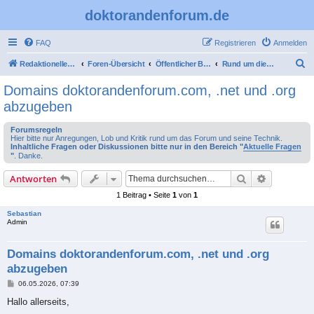
doktorandenforum.de
FAQ
Registrieren
Anmelden
S
Redaktioneller Teil
Foren-Übersicht
Öffentlicher Bereich
Rund um dieses Forum
u
Domains doktorandenforum.com, .net und .org
c
abzugeben
h
Forumsregeln
e
Hier bitte nur Anregungen, Lob und Kritik rund um das Forum und seine Technik.
Inhaltliche Fragen oder Diskussionen bitte nur in den Bereich "
Aktuelle Fragen
"
. Danke.
Suche
Erweiterte
Antworten
1 Beitrag • Seite
1
von
1
Sebastian
Admin
Domains doktorandenforum.com, .net und .org
abzugeben
B
06.05.2026, 07:39
e
i
Hallo allerseits,
t