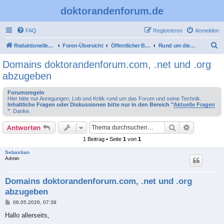
doktorandenforum.de
FAQ
Registrieren
Anmelden
S
Redaktioneller Teil
Foren-Übersicht
Öffentlicher Bereich
Rund um dieses Forum
u
Domains doktorandenforum.com, .net und .org
c
abzugeben
h
Forumsregeln
e
Hier bitte nur Anregungen, Lob und Kritik rund um das Forum und seine Technik.
Inhaltliche Fragen oder Diskussionen bitte nur in den Bereich "
Aktuelle Fragen
"
. Danke.
Suche
Erweiterte
Antworten
1 Beitrag • Seite
1
von
1
Sebastian
Admin
Domains doktorandenforum.com, .net und .org
abzugeben
B
06.05.2026, 07:39
e
i
Hallo allerseits,
t