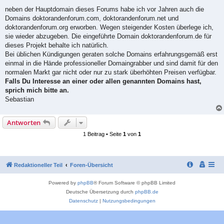
r
a
neben der Hauptdomain dieses Forums habe ich vor Jahren auch die
g
Domains doktorandenforum.com, doktorandenforum.net und
doktorandenforum.org erworben. Wegen steigender Kosten überlege ich,
sie wieder abzugeben. Die eingeführte Domain doktorandenforum.de für
dieses Projekt behalte ich natürlich.
Bei üblichen Kündigungen geraten solche Domains erfahrungsgemäß erst
einmal in die Hände professioneller Domaingrabber und sind damit für den
normalen Markt gar nicht oder nur zu stark überhöhten Preisen verfügbar.
Falls Du Interesse an einer oder allen genannten Domains hast,
sprich mich bitte an.
Sebastian
Antworten
1 Beitrag • Seite
1
von
1
Redaktioneller Teil
Foren-Übersicht
Powered by
phpBB
® Forum Software © phpBB Limited
Deutsche Übersetzung durch
phpBB.de
Datenschutz
|
Nutzungsbedingungen