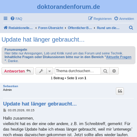
doktorandenforum.de
FAQ
Registrieren
Anmelden
S
Redaktioneller Teil
Foren-Übersicht
Öffentlicher Bereich
Rund um dieses Forum
u
Update hat länger gebraucht...
c
Forumsregeln
h
Hier bitte nur Anregungen, Lob und Kritik rund um das Forum und seine Technik.
Inhaltliche Fragen oder Diskussionen bitte nur in den Bereich "
Aktuelle Fragen
e
"
. Danke.
Suche
Erweiterte
Antworten
1 Beitrag • Seite
1
von
1
Sebastian
Admin
Update hat länger gebraucht...
B
03.05.2026, 00:15
e
i
Hallo zusammen,
t
vielleicht hat es der eine oder andere, z.B. im Schreibtreff, gemerkt: Für
r
a
das heutige Update habe ich etwas länger gebraucht, weil mir 'unterwegs'
g
noch etwas dazwischen gekommen ist. Jetzt sollte alles wieder laufen.