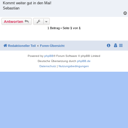
Kommt weiter gut in den Mai!
Sebastian
Antworten
1 Beitrag • Seite
1
von
1
Redaktioneller Teil
Foren-Übersicht
Powered by
phpBB
® Forum Software © phpBB Limited
Deutsche Übersetzung durch
phpBB.de
Datenschutz
|
Nutzungsbedingungen