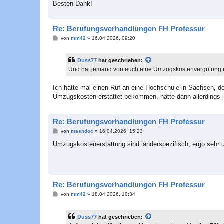
Besten Dank!
Re: Berufungsverhandlungen FH Professur
B
von
mm42
»
16.04.2026, 09:20
e
i
t
Duss77
hat geschrieben:
r
a
Und hat jemand von euch eine Umzugskostenvergütung 
g
Ich hatte mal einen Ruf an eine Hochschule in Sachsen, de
Umzugskosten erstattet bekommen, hätte dann allerdings 
Re: Berufungsverhandlungen FH Professur
B
von
mashdoc
»
16.04.2026, 15:23
e
i
Umzugskostenerstattung sind länderspezifisch, ergo sehr u
t
r
a
g
Re: Berufungsverhandlungen FH Professur
B
von
mm42
»
18.04.2026, 10:34
e
i
t
Duss77
hat geschrieben:
r
a