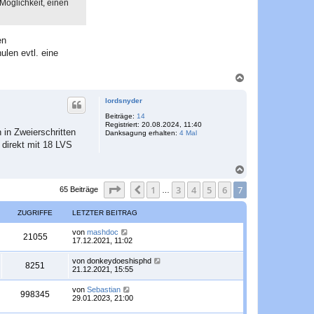
Möglichkeit, einen
en
ulen evtl. eine
N
a
c
lordsnyder
h
o
Beiträge:
14
Registriert:
20.08.2024, 11:40
b
 in Zweierschritten
Danksagung erhalten:
4 Mal
e
 direkt mit 18 LVS
n
N
a
Seite
7
von
7
1
3
4
5
6
7
c
Vorherige
65 Beiträge
…
h
o
ZUGRIFFE
LETZTER BEITRAG
b
e
L
von
mashdoc
Z
21055
n
e
17.12.2021, 11:02
t
u
z
L
von
donkeydoeshisphd
Z
8251
t
e
21.12.2021, 15:55
g
e
t
r
u
z
L
von
Sebastian
r
B
Z
998345
t
e
29.01.2023, 21:00
e
g
e
t
i
i
r
u