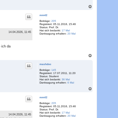
N
a
c
mm42
h
o
Beiträge:
205
Registriert:
05.11.2016, 15:46
b
Status:
Prof. Dr.
e
Hat sich bedankt:
17 Mal
n
14.04.2026, 11:45
Danksagung erhalten:
20 Mal
 ich da
N
a
c
mashdoc
h
o
Beiträge:
145
Registriert:
17.07.2011, 11:20
b
Status:
Student
e
Hat sich bedankt:
36 Mal
n
Danksagung erhalten:
6 Mal
N
a
c
mm42
h
o
Beiträge:
205
Registriert:
05.11.2016, 15:46
b
Status:
Prof. Dr.
e
Hat sich bedankt:
17 Mal
n
14.04.2026, 11:45
Danksagung erhalten:
20 Mal