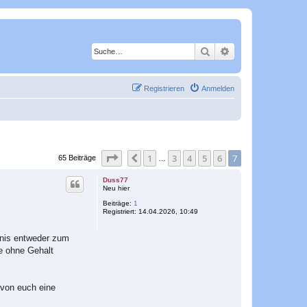
Suche
Erweiterte Suche
Registrieren
Anmelden
Seite
7
von
7
1
3
4
5
6
7
Vorherige
65 Beiträge
…
Duss77
Neu hier
Beiträge:
1
Registriert:
14.04.2026, 10:49
tnis entweder zum
te ohne Gehalt
 von euch eine