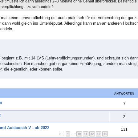
gkeit müsste ich dann allerdings 2–3 Monate ohne Gehalt überbrücken. Besteht die 
rverpflichtung – zu verhandeln?
al keine Lehrverpflichtung (ist auch praktisch für die Vorbereitung der ganz
er dann wohl gleich ins Unterdeputat. Allerdings kann man an anderen Hochsch
handeln.
 beginnt z.B. mit 14 LVS (Lehrverpflichtungsstunden), und schraubt sich dann
erschiedlich. Bei manchen gibt es gar keine Ermäßigung, sondern man steigt
, die eigentlich jeder können sollte.
ANTWORTEN
en
A
7
n
t
A
2
t
n
und Austausch V - ab 2022
w
A
131
t
1
10
11
12
13
14
…
o
n