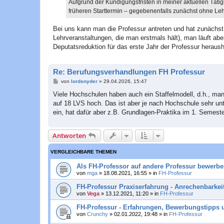
Aufgrund der Kündigungsfristen in meiner aktuellen Täti
g
früheren Starttermin – gegebenenfalls zunächst ohne Leh
Bei uns kann man die Professur antreten und hat zunächst m
Lehrveranstaltungen, die man erstmals hält), man läuft ab
Deputatsreduktion für das erste Jahr der Professur heraus
Re: Berufungsverhandlungen FH Professur
B
von
lordsnyder
»
29.04.2026, 15:47
e
i
Viele Hochschulen haben auch ein Staffelmodell, d.h., man
t
auf 18 LVS hoch. Das ist aber je nach Hochschule sehr unt
r
a
ein, hat dafür aber z.B. Grundlagen-Praktika im 1. Semester
g
Antworten
VERGLEICHBARE THEMEN
Als FH-Professor auf andere Professur bewerb
von
mga
»
18.08.2021, 16:55
» in
FH-Professur
FH-Professur Praxiserfahrung - Anrechenbarkei
von
Vega
»
13.12.2021, 11:20
» in
FH-Professur
FH-Professur - Erfahrungen, Bewerbungstipps 
von
Crunchy
»
02.01.2022, 19:48
» in
FH-Professur