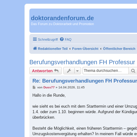
doktorandenforum.de
Das Forum zu Doktorarbeit und Promotion
Schnellzugriff
FAQ
Redaktioneller Teil
Foren-Übersicht
Öffentlicher Bereich
Berufungsverhandlungen FH Professur
Antworten
Re: Berufungsverhandlungen FH Professu
B
von
Duss77
»
14.04.2026, 11:45
e
i
Hallo in die Runde,
t
r
a
wie sieht es bei euch mit dem Starttermin und einer Umzu
g
1.4. oder zum 1.10. beginnen würde. Aufgrund der Kündigun
überbrücken.
Besteht die Möglichkeit, einen früheren Starttermin – geg
Umzugskostenvergütung erhalten? In meinem Fall würde e