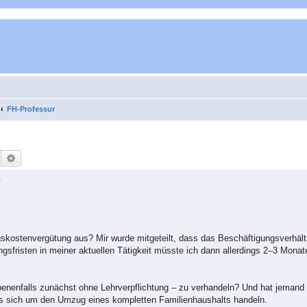
FH-Professur
Suche
Erweiterte Suche
r
gskostenvergütung aus? Mir wurde mitgeteilt, dass das Beschäftigungsverhäl
gsfristen in meiner aktuellen Tätigkeit müsste ich dann allerdings 2–3 Mona
ebenenfalls zunächst ohne Lehrverpflichtung – zu verhandeln? Und hat jemand
s sich um den Umzug eines kompletten Familienhaushalts handeln.