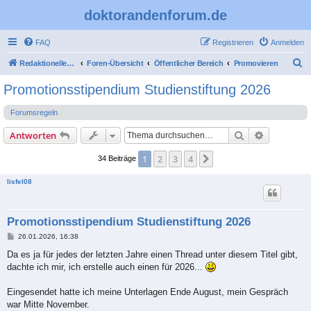
doktorandenforum.de
FAQ
Registrieren
Anmelden
S
Redaktioneller Teil
Foren-Übersicht
Öffentlicher Bereich
Promovieren
u
Promotionsstipendium Studienstiftung 2026
c
Forumsregeln
h
e
Suche
Erweiterte
Antworten
1
2
3
4
Nächste
34 Beiträge
lisfel08
Promotionsstipendium Studienstiftung 2026
B
26.01.2026, 16:38
e
i
Da es ja für jedes der letzten Jahre einen Thread unter diesem Titel gibt,
t
dachte ich mir, ich erstelle auch einen für 2026...
r
a
g
Eingesendet hatte ich meine Unterlagen Ende August, mein Gespräch
war Mitte November.