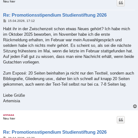
Neu hier
Re: Promotionsstipendium Studienstiftung 2026
B
15.04.2026, 17:12
e
i
Habt ihr in der Zwischenzeit schon etwas Neues gehört? Ich habe mich
t
im Oktober 2025 beworben, im November habe ich die erste
r
a
Rückmeldung erhalten, im Februar war mein Auswahlgespräch und
g
seitdem habe ich nichts mehr gehört. Es scheint so, als sei die nächste
Sitzung frühestens im Mai, wenn die letzte im Februar stattgefunden hat.
Auf jeden Fall gut zu wissen, dass man eine Nachricht erhält, wenn beide
Gutachten vorliegen.
Zum Exposé: 20 Seiten beinhalten ja nicht nur den Textteil, sondern auch
Bibliografie, Gliederung usw., daher bin ich schnell auf knapp 20 Seiten
gekommen, auch wenn der Text-Teil selbst nur bei ca. 7-8 Seiten lag.
Liebe Grüße
Artemisia
annaaa
Neu hier
Re: Promotionsstipendium Studienstiftung 2026
B