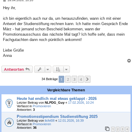
28.04.2026, 10:20
e
i
Hey ihr,
t
r
a
ich bin eigentlich auch nur da, um herauszufinden, wann ich mit einer
g
Antwort der Studienstiftung rechnen kann. Ich hatte mein Gespräch Ende
März - hat jemand schon Bescheid bekommen, wann der
Promotionsausschuss das nächste Mal tagt? Ich hoffe sehr, dass mein
Fachgutachten dann noch pünktlich ankommt!
Liebe Grüße
Anna
Antworten
1
2
3
4
Nächste
34 Beiträge
Vergleichbare Themen
Heute hat endlich mal etwas geklappt - 2026
Letzter Beitrag von
NLPDG_Guy
«
17.02.2026, 10:24
Verfasst in
Promovieren
Antworten:
3
Promotionsstipendium Studienstiftung 2025
Letzter Beitrag von
lisfel08
«
12.01.2026, 16:39
Verfasst in
Promovieren
Antworten:
36
1
2
3
4