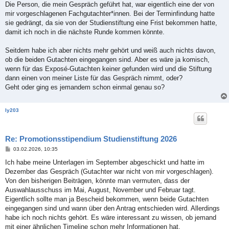
Die Person, die mein Gespräch geführt hat, war eigentlich eine der von
mir vorgeschlagenen Fachgutachter*innen. Bei der Terminfindung hatte
sie gedrängt, da sie von der Studienstiftung eine Frist bekommen hatte,
damit ich noch in die nächste Runde kommen könnte.
Seitdem habe ich aber nichts mehr gehört und weiß auch nichts davon,
ob die beiden Gutachten eingegangen sind. Aber es wäre ja komisch,
wenn für das Exposé-Gutachten keiner gefunden wird und die Stiftung
dann einen von meiner Liste für das Gespräch nimmt, oder?
Geht oder ging es jemandem schon einmal genau so?
ly203
Re: Promotionsstipendium Studienstiftung 2026
B
03.02.2026, 10:35
e
i
Ich habe meine Unterlagen im September abgeschickt und hatte im
t
Dezember das Gespräch (Gutachter war nicht von mir vorgeschlagen).
r
a
Von den bisherigen Beiträgen, könnte man vermuten, dass der
g
Auswahlausschuss im Mai, August, November und Februar tagt.
Eigentlich sollte man ja Bescheid bekommen, wenn beide Gutachten
eingegangen sind und wann über den Antrag entschieden wird. Allerdings
habe ich noch nichts gehört. Es wäre interessant zu wissen, ob jemand
mit einer ähnlichen Timeline schon mehr Informationen hat.