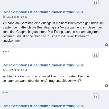
Re: Promotionsstipendium Studienstiftung 2026
B
17.02.2026, 13:23
e
i
ich habe am Samstag eine Zusage in meinem Briefkasten gefunden. Im
t
September hatte ich die Bestätigung zur Vorauswahl und im Dezember
r
a
dann das Gesprächsgutachten. Das Fachgutachten hat am längsten
g
gedauert und ist scheinbar just in Time zur Auswahlkonferenz
angekommen.
ly203
Re: Promotionsstipendium Studienstiftung 2026
B
18.02.2026, 17:56
e
i
@phbe Glückwunsch zur Zusage! Hast du im Vorfeld Bescheid
t
bekommen, wann über deinen Antrag entschieden wird?
r
a
g
phbe
Re: Promotionsstipendium Studienstiftung 2026