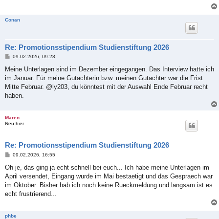
Conan
Re: Promotionsstipendium Studienstiftung 2026
B
09.02.2026, 09:28
e
i
Meine Unterlagen sind im Dezember eingegangen. Das Interview hatte ich
t
im Januar. Für meine Gutachterin bzw. meinen Gutachter war die Frist
r
a
Mitte Februar. @ly203, du könntest mit der Auswahl Ende Februar recht
g
haben.
Maren
Neu hier
Re: Promotionsstipendium Studienstiftung 2026
B
09.02.2026, 16:55
e
i
Oh je, das ging ja echt schnell bei euch... Ich habe meine Unterlagen im
t
April versendet, Eingang wurde im Mai bestaetigt und das Gespraech war
r
a
im Oktober. Bisher hab ich noch keine Rueckmeldung und langsam ist es
g
echt frustrierend...
phbe