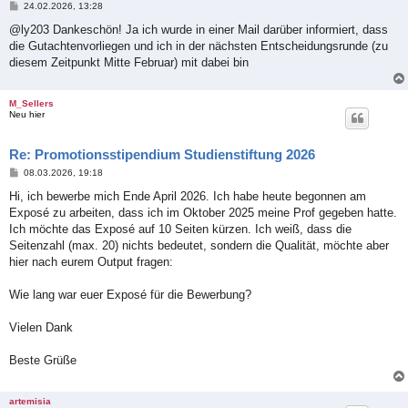
B
24.02.2026, 13:28
e
i
@ly203 Dankeschön! Ja ich wurde in einer Mail darüber informiert, dass
t
die Gutachtenvorliegen und ich in der nächsten Entscheidungsrunde (zu
r
a
diesem Zeitpunkt Mitte Februar) mit dabei bin
g
M_Sellers
Neu hier
Re: Promotionsstipendium Studienstiftung 2026
B
08.03.2026, 19:18
e
i
Hi, ich bewerbe mich Ende April 2026. Ich habe heute begonnen am
t
Exposé zu arbeiten, dass ich im Oktober 2025 meine Prof gegeben hatte.
r
a
Ich möchte das Exposé auf 10 Seiten kürzen. Ich weiß, dass die
g
Seitenzahl (max. 20) nichts bedeutet, sondern die Qualität, möchte aber
hier nach eurem Output fragen:
Wie lang war euer Exposé für die Bewerbung?
Vielen Dank
Beste Grüße
artemisia