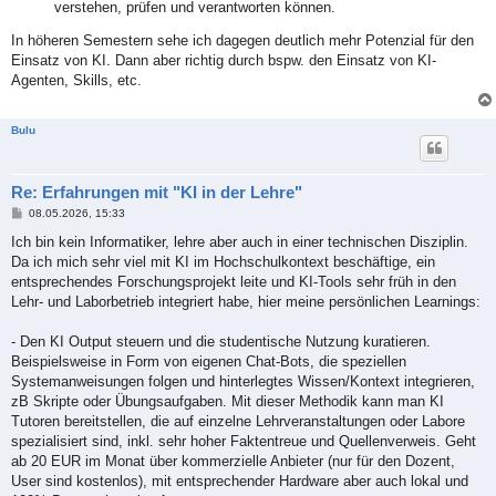
verstehen, prüfen und verantworten können.
In höheren Semestern sehe ich dagegen deutlich mehr Potenzial für den
Einsatz von KI. Dann aber richtig durch bspw. den Einsatz von KI-
Agenten, Skills, etc.
Bulu
Re: Erfahrungen mit "KI in der Lehre"
B
08.05.2026, 15:33
e
i
Ich bin kein Informatiker, lehre aber auch in einer technischen Disziplin.
t
Da ich mich sehr viel mit KI im Hochschulkontext beschäftige, ein
r
a
entsprechendes Forschungsprojekt leite und KI-Tools sehr früh in den
g
Lehr- und Laborbetrieb integriert habe, hier meine persönlichen Learnings:
- Den KI Output steuern und die studentische Nutzung kuratieren.
Beispielsweise in Form von eigenen Chat-Bots, die speziellen
Systemanweisungen folgen und hinterlegtes Wissen/Kontext integrieren,
zB Skripte oder Übungsaufgaben. Mit dieser Methodik kann man KI
Tutoren bereitstellen, die auf einzelne Lehrveranstaltungen oder Labore
spezialisiert sind, inkl. sehr hoher Faktentreue und Quellenverweis. Geht
ab 20 EUR im Monat über kommerzielle Anbieter (nur für den Dozent,
User sind kostenlos), mit entsprechender Hardware aber auch lokal und