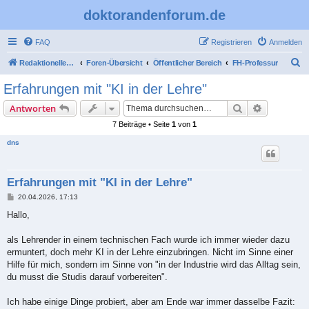
doktorandenforum.de
FAQ
Registrieren
Anmelden
S
Redaktioneller Teil
Foren-Übersicht
Öffentlicher Bereich
FH-Professur
u
Erfahrungen mit "KI in der Lehre"
c
Suche
Erweiterte
Antworten
h
7 Beiträge • Seite
1
von
1
e
dns
Erfahrungen mit "KI in der Lehre"
B
20.04.2026, 17:13
e
i
Hallo,
t
r
a
als Lehrender in einem technischen Fach wurde ich immer wieder dazu
g
ermuntert, doch mehr KI in der Lehre einzubringen. Nicht im Sinne einer
Hilfe für mich, sondern im Sinne von "in der Industrie wird das Alltag sein,
du musst die Studis darauf vorbereiten".
Ich habe einige Dinge probiert, aber am Ende war immer dasselbe Fazit: