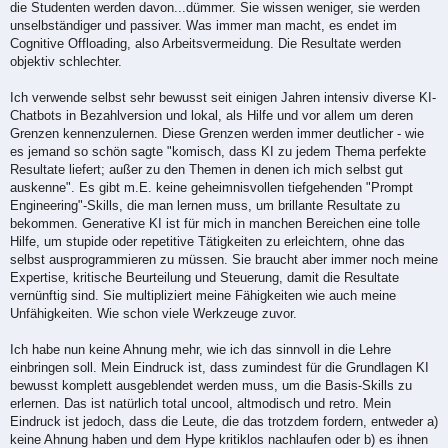
die Studenten werden davon...dümmer. Sie wissen weniger, sie werden
unselbständiger und passiver. Was immer man macht, es endet im
Cognitive Offloading, also Arbeitsvermeidung. Die Resultate werden
objektiv schlechter.
Ich verwende selbst sehr bewusst seit einigen Jahren intensiv diverse KI-
Chatbots in Bezahlversion und lokal, als Hilfe und vor allem um deren
Grenzen kennenzulernen. Diese Grenzen werden immer deutlicher - wie
es jemand so schön sagte "komisch, dass KI zu jedem Thema perfekte
Resultate liefert; außer zu den Themen in denen ich mich selbst gut
auskenne". Es gibt m.E. keine geheimnisvollen tiefgehenden "Prompt
Engineering"-Skills, die man lernen muss, um brillante Resultate zu
bekommen. Generative KI ist für mich in manchen Bereichen eine tolle
Hilfe, um stupide oder repetitive Tätigkeiten zu erleichtern, ohne das
selbst ausprogrammieren zu müssen. Sie braucht aber immer noch meine
Expertise, kritische Beurteilung und Steuerung, damit die Resultate
vernünftig sind. Sie multipliziert meine Fähigkeiten wie auch meine
Unfähigkeiten. Wie schon viele Werkzeuge zuvor.
Ich habe nun keine Ahnung mehr, wie ich das sinnvoll in die Lehre
einbringen soll. Mein Eindruck ist, dass zumindest für die Grundlagen KI
bewusst komplett ausgeblendet werden muss, um die Basis-Skills zu
erlernen. Das ist natürlich total uncool, altmodisch und retro. Mein
Eindruck ist jedoch, dass die Leute, die das trotzdem fordern, entweder a)
keine Ahnung haben und dem Hype kritiklos nachlaufen oder b) es ihnen