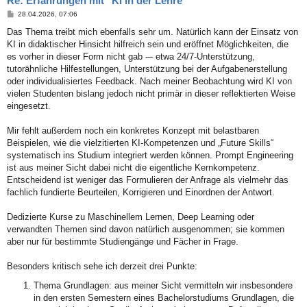
Re: Erfahrungen mit "KI in der Lehre"
B
28.04.2026, 07:06
e
i
Das Thema treibt mich ebenfalls sehr um. Natürlich kann der Einsatz von
t
KI in didaktischer Hinsicht hilfreich sein und eröffnet Möglichkeiten, die
r
a
es vorher in dieser Form nicht gab -– etwa 24/7-Unterstützung,
g
tutorähnliche Hilfestellungen, Unterstützung bei der Aufgabenerstellung
oder individualisiertes Feedback. Nach meiner Beobachtung wird KI von
vielen Studenten bislang jedoch nicht primär in dieser reflektierten Weise
eingesetzt.
Mir fehlt außerdem noch ein konkretes Konzept mit belastbaren
Beispielen, wie die vielzitierten KI-Kompetenzen und „Future Skills“
systematisch ins Studium integriert werden können. Prompt Engineering
ist aus meiner Sicht dabei nicht die eigentliche Kernkompetenz.
Entscheidend ist weniger das Formulieren der Anfrage als vielmehr das
fachlich fundierte Beurteilen, Korrigieren und Einordnen der Antwort.
Dedizierte Kurse zu Maschinellem Lernen, Deep Learning oder
verwandten Themen sind davon natürlich ausgenommen; sie kommen
aber nur für bestimmte Studiengänge und Fächer in Frage.
Besonders kritisch sehe ich derzeit drei Punkte:
Thema Grundlagen: aus meiner Sicht vermitteln wir insbesondere
in den ersten Semestern eines Bachelorstudiums Grundlagen, die