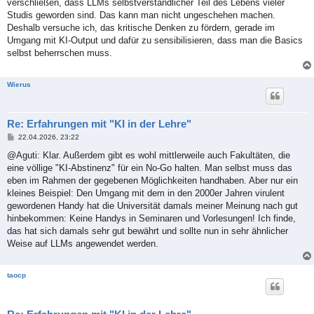
verschließen, dass LLMs selbstverständlicher Teil des Lebens vieler
r
a
Studis geworden sind. Das kann man nicht ungeschehen machen.
g
Deshalb versuche ich, das kritische Denken zu fördern, gerade im
Umgang mit KI-Output und dafür zu sensibilisieren, dass man die Basics
selbst beherrschen muss.
Wierus
Re: Erfahrungen mit "KI in der Lehre"
B
22.04.2026, 23:22
e
i
@Aguti: Klar. Außerdem gibt es wohl mittlerweile auch Fakultäten, die
t
eine völlige "KI-Abstinenz" für ein No-Go halten. Man selbst muss das
r
a
eben im Rahmen der gegebenen Möglichkeiten handhaben. Aber nur ein
g
kleines Beispiel: Den Umgang mit dem in den 2000er Jahren virulent
gewordenen Handy hat die Universität damals meiner Meinung nach gut
hinbekommen: Keine Handys in Seminaren und Vorlesungen! Ich finde,
das hat sich damals sehr gut bewährt und sollte nun in sehr ähnlicher
Weise auf LLMs angewendet werden.
taocp