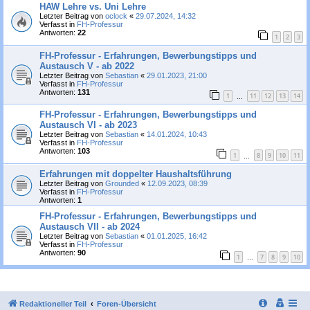
HAW Lehre vs. Uni Lehre
Letzter Beitrag von
oclock
«
29.07.2024, 14:32
Verfasst in
FH-Professur
Antworten:
22
1
2
3
FH-Professur - Erfahrungen, Bewerbungstipps und
Austausch V - ab 2022
Letzter Beitrag von
Sebastian
«
29.01.2023, 21:00
Verfasst in
FH-Professur
Antworten:
131
1
11
12
13
14
…
FH-Professur - Erfahrungen, Bewerbungstipps und
Austausch VI - ab 2023
Letzter Beitrag von
Sebastian
«
14.01.2024, 10:43
Verfasst in
FH-Professur
Antworten:
103
1
8
9
10
11
…
Erfahrungen mit doppelter Haushaltsführung
Letzter Beitrag von
Grounded
«
12.09.2023, 08:39
Verfasst in
FH-Professur
Antworten:
1
FH-Professur - Erfahrungen, Bewerbungstipps und
Austausch VII - ab 2024
Letzter Beitrag von
Sebastian
«
01.01.2025, 16:42
Verfasst in
FH-Professur
Antworten:
90
1
7
8
9
10
…
Redaktioneller Teil
Foren-Übersicht