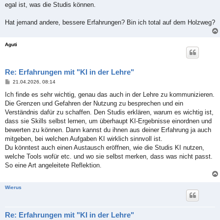
egal ist, was die Studis können.
Hat jemand andere, bessere Erfahrungen? Bin ich total auf dem Holzweg?
Aguti
Re: Erfahrungen mit "KI in der Lehre"
B
21.04.2026, 08:14
e
i
Ich finde es sehr wichtig, genau das auch in der Lehre zu kommunizieren.
t
Die Grenzen und Gefahren der Nutzung zu besprechen und ein
r
a
Verständnis dafür zu schaffen. Den Studis erklären, warum es wichtig ist,
g
dass sie Skills selbst lernen, um überhaupt KI-Ergebnisse einordnen und
bewerten zu können. Dann kannst du ihnen aus deiner Erfahrung ja auch
mitgeben, bei welchen Aufgaben KI wirklich sinnvoll ist.
Du könntest auch einen Austausch eröffnen, wie die Studis KI nutzen,
welche Tools wofür etc. und wo sie selbst merken, dass was nicht passt.
So eine Art angeleitete Reflektion.
Wierus
Re: Erfahrungen mit "KI in der Lehre"