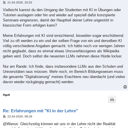
B
21.04.2026, 20:02
e
i
Vielleicht kannst du den Umgang der Studenten mit KI in Übungen oder
t
Tutorien auslagern oder hin und wieder auf speziell dafür konzipierte
r
a
Seminare eingrenzen, damit der Hauptteil deiner Lehre ungestört in
g
klassischer Form erfolgen kann?
Meine Erfahrungen mit KI sind ernüchternd, bisweilen sogar erschütternd.
Viel zu oft werden zu ein und der selben Frage von ein und derselben KI
völlig verschiedene Angaben gemacht. Ich hätte noch vor wenigen Jahren
nicht geglaubt, dass es einmal etwas Unzuverlässigeres als Wikipedia
geben wird. Doch selbst die neuesten LLMs nehmen diese Hürde locker.
Nur am Rande: Ich finde, dass insbesondere LLMs aus den Schulen und
Universitäten raus müssen. Mehr noch, im Bereich Bildungswesen muss
die gesamte "Digitalisierung" meines Erachtens neu überdacht (und vieles
davon wieder rückgängig gemacht) werden.
Aguti
Re: Erfahrungen mit "KI in der Lehre"
B
22.04.2026, 08:26
e
i
@Wierus: Gleichzeitig können wir uns in der Lehre nicht der Realität
t