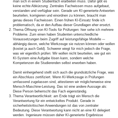
man sich in einem Studienfach erarbeiten muss. Dafür gibt es
keine echte Abkürzung: Zentrales Fachwissen muss aufgebaut,
verstanden und verfügbar sein. Gerade um KI-generierte Antworten
beurteilen, korrigieren und einordnen zu können, braucht man
genau dieses Fachwissen. Einen frühen KI-Einsatz finde ich
problematisch, da er den Aufbau dieser Grundlagen eher ersetzt.
Thema Öffnung von KI-Tools für Prüfungen: hier sehe ich mehrere
Probleme. Zum einen haben Studenten unterschiedliche
Voraussetzungen beim Zugriff auf leistungsfähige Modelle –-
abhängig davon, welche Werkzeuge sie nutzen können oder wollen
(kostet ja auch Geld). Schwerer wiegt für mich jedoch die Frage,
was wir eigentlich prüfen: Wir wollen nicht beurteilen, wie gut ein
KI-System eine Aufgabe lösen kann, sondern welche
Kompetenzen die Studierenden selbst erworben haben.
Damit einhergehend stellt sich auch die grundsätzliche Frage, was
ein Abschluss zertifiziert. Wenn KI-Werkzeuge in Prüfungen
umfassend zugelassen sind, attestieren wir möglicherweise eine
Mensch-Maschine-Leistung. Das ist eine andere Aussage als:
Diese Person beherrscht das Fach eigenständig.
Thema Verantwortlichkeit: am Ende trägt ein Mensch die
Verantwortung für ein entwickeltes Produkt. Gerade in
sicherheitskritischen Anwendungen ist das von zentraler
Bedeutung. Diese Verantwortung kann nicht an eine KI delegiert
werden. Ingenieure müssen daher KI-generierte Ergebnisse