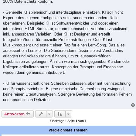
100% Datenschutz konform.
- Generelle KI spielerisch und interdisziplinär einsetzen. KI soll nicht
Experte des eigenen Fachgebiets sein, sondern eine andere Rolle
übernehmen. Beispiele: KI ist Softwareentwickler und codet einen
interaktiven HTML-Simulator, der ein technisches Verfahren visualisiert,
inkl. anpassbaren Variablen. Oder KI ist Designer und erstellt
Infografiken/Icons für spezielle Problemstellungen. Oder KI ist
Musikproduzent und erstellt einen Rap für einen Lern-Song. Das alles
adressiert ein Lernziel: Die Studierenden müssen selbst Verständnis
erlangen und Vokabular drauf haben, um zu aussagekräftigen
Ergebnissen zu gelangen. Ähnlich wie man sich gegenüber Kunden oder
Kollegen artikulieren muss. Konzeption der Prompts und Ergebnisse
werden dann gemeinsam diskutiert.
- KI für wissenschaftliches Schreiben zulassen, aber mit Kennzeichnung
und Promptverzeichnis. Eigene empirische Datenerhebung zwingend,
keine reinen Literaturanalysen. Strengere Bewertung bei formalen Fehlern
und sprachlichen Defiziten.
Antworten
7 Beiträge • Seite
1
von
1
Vergleichbare Themen