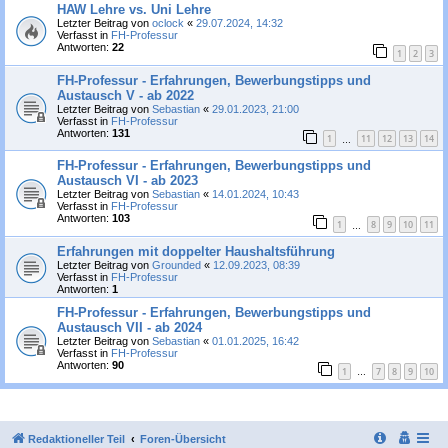
HAW Lehre vs. Uni Lehre
Letzter Beitrag von
oclock
«
29.07.2024, 14:32
Verfasst in
FH-Professur
Antworten:
22
1
2
3
FH-Professur - Erfahrungen, Bewerbungstipps und
Austausch V - ab 2022
Letzter Beitrag von
Sebastian
«
29.01.2023, 21:00
Verfasst in
FH-Professur
Antworten:
131
1
11
12
13
14
…
FH-Professur - Erfahrungen, Bewerbungstipps und
Austausch VI - ab 2023
Letzter Beitrag von
Sebastian
«
14.01.2024, 10:43
Verfasst in
FH-Professur
Antworten:
103
1
8
9
10
11
…
Erfahrungen mit doppelter Haushaltsführung
Letzter Beitrag von
Grounded
«
12.09.2023, 08:39
Verfasst in
FH-Professur
Antworten:
1
FH-Professur - Erfahrungen, Bewerbungstipps und
Austausch VII - ab 2024
Letzter Beitrag von
Sebastian
«
01.01.2025, 16:42
Verfasst in
FH-Professur
Antworten:
90
1
7
8
9
10
…
Redaktioneller Teil
Foren-Übersicht