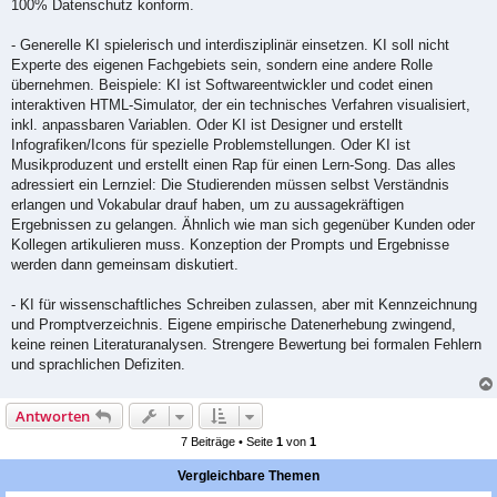
100% Datenschutz konform.
- Generelle KI spielerisch und interdisziplinär einsetzen. KI soll nicht
Experte des eigenen Fachgebiets sein, sondern eine andere Rolle
übernehmen. Beispiele: KI ist Softwareentwickler und codet einen
interaktiven HTML-Simulator, der ein technisches Verfahren visualisiert,
inkl. anpassbaren Variablen. Oder KI ist Designer und erstellt
Infografiken/Icons für spezielle Problemstellungen. Oder KI ist
Musikproduzent und erstellt einen Rap für einen Lern-Song. Das alles
adressiert ein Lernziel: Die Studierenden müssen selbst Verständnis
erlangen und Vokabular drauf haben, um zu aussagekräftigen
Ergebnissen zu gelangen. Ähnlich wie man sich gegenüber Kunden oder
Kollegen artikulieren muss. Konzeption der Prompts und Ergebnisse
werden dann gemeinsam diskutiert.
- KI für wissenschaftliches Schreiben zulassen, aber mit Kennzeichnung
und Promptverzeichnis. Eigene empirische Datenerhebung zwingend,
keine reinen Literaturanalysen. Strengere Bewertung bei formalen Fehlern
und sprachlichen Defiziten.
Antworten
7 Beiträge • Seite
1
von
1
Vergleichbare Themen