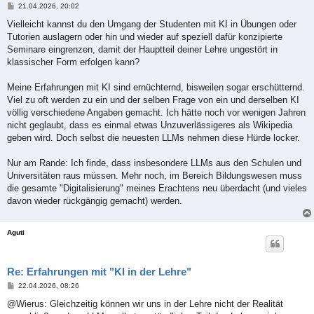
B
21.04.2026, 20:02
e
i
Vielleicht kannst du den Umgang der Studenten mit KI in Übungen oder
t
Tutorien auslagern oder hin und wieder auf speziell dafür konzipierte
r
a
Seminare eingrenzen, damit der Hauptteil deiner Lehre ungestört in
g
klassischer Form erfolgen kann?
Meine Erfahrungen mit KI sind ernüchternd, bisweilen sogar erschütternd.
Viel zu oft werden zu ein und der selben Frage von ein und derselben KI
völlig verschiedene Angaben gemacht. Ich hätte noch vor wenigen Jahren
nicht geglaubt, dass es einmal etwas Unzuverlässigeres als Wikipedia
geben wird. Doch selbst die neuesten LLMs nehmen diese Hürde locker.
Nur am Rande: Ich finde, dass insbesondere LLMs aus den Schulen und
Universitäten raus müssen. Mehr noch, im Bereich Bildungswesen muss
die gesamte "Digitalisierung" meines Erachtens neu überdacht (und vieles
davon wieder rückgängig gemacht) werden.
Aguti
Re: Erfahrungen mit "KI in der Lehre"
B
22.04.2026, 08:26
e
i
@Wierus: Gleichzeitig können wir uns in der Lehre nicht der Realität
t