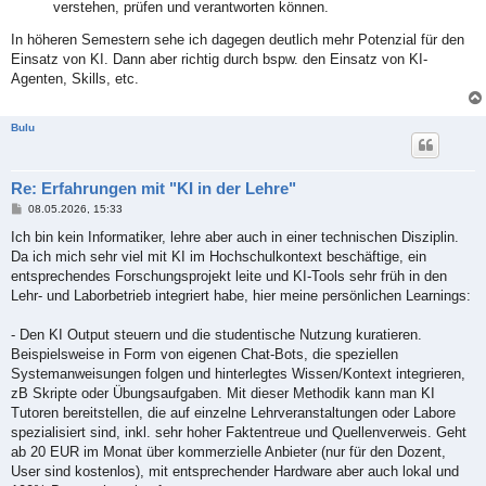
verstehen, prüfen und verantworten können.
In höheren Semestern sehe ich dagegen deutlich mehr Potenzial für den
Einsatz von KI. Dann aber richtig durch bspw. den Einsatz von KI-
Agenten, Skills, etc.
Bulu
Re: Erfahrungen mit "KI in der Lehre"
B
08.05.2026, 15:33
e
i
Ich bin kein Informatiker, lehre aber auch in einer technischen Disziplin.
t
Da ich mich sehr viel mit KI im Hochschulkontext beschäftige, ein
r
a
entsprechendes Forschungsprojekt leite und KI-Tools sehr früh in den
g
Lehr- und Laborbetrieb integriert habe, hier meine persönlichen Learnings:
- Den KI Output steuern und die studentische Nutzung kuratieren.
Beispielsweise in Form von eigenen Chat-Bots, die speziellen
Systemanweisungen folgen und hinterlegtes Wissen/Kontext integrieren,
zB Skripte oder Übungsaufgaben. Mit dieser Methodik kann man KI
Tutoren bereitstellen, die auf einzelne Lehrveranstaltungen oder Labore
spezialisiert sind, inkl. sehr hoher Faktentreue und Quellenverweis. Geht
ab 20 EUR im Monat über kommerzielle Anbieter (nur für den Dozent,
User sind kostenlos), mit entsprechender Hardware aber auch lokal und