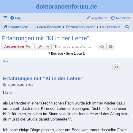
doktorandenforum.de
FAQ
Registrieren
Anmelden
S
Redaktioneller Teil
Foren-Übersicht
Öffentlicher Bereich
FH-Professur
u
Erfahrungen mit "KI in der Lehre"
c
Suche
Erweiterte
Antworten
h
7 Beiträge • Seite
1
von
1
e
dns
Erfahrungen mit "KI in der Lehre"
B
20.04.2026, 17:13
e
i
Hallo,
t
r
a
als Lehrender in einem technischen Fach wurde ich immer wieder dazu
g
ermuntert, doch mehr KI in der Lehre einzubringen. Nicht im Sinne einer
Hilfe für mich, sondern im Sinne von "in der Industrie wird das Alltag sein,
du musst die Studis darauf vorbereiten".
Ich habe einige Dinge probiert, aber am Ende war immer dasselbe Fazit: