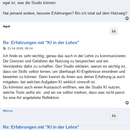
egal ist, was die Studis können.
Hat jemand andere, bessere Erfahrungen? Bin ich total auf dem Holzweg?
Aguti
Re: Erfahrungen mit "KI in der Lehre"
B
21.04.2026, 08:14
e
i
Ich finde es sehr wichtig, genau das auch in der Lehre zu kommunizieren.
t
Die Grenzen und Gefahren der Nutzung zu besprechen und ein
r
a
Verständnis dafür zu schaffen. Den Studis erklären, warum es wichtig ist,
g
dass sie Skills selbst lernen, um überhaupt KI-Ergebnisse einordnen und
bewerten zu können. Dann kannst du ihnen aus deiner Erfahrung ja auch
mitgeben, bei welchen Aufgaben KI wirklich sinnvoll ist.
Du könntest auch einen Austausch eröffnen, wie die Studis KI nutzen,
welche Tools wofür etc. und wo sie selbst merken, dass was nicht passt.
So eine Art angeleitete Reflektion.
Wierus
Re: Erfahrungen mit "KI in der Lehre"