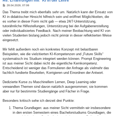
Re: Erfahrungen mit "KI in der Lehre"
B
28.04.2026, 07:06
e
i
Das Thema treibt mich ebenfalls sehr um. Natürlich kann der Einsatz von
t
KI in didaktischer Hinsicht hilfreich sein und eröffnet Möglichkeiten, die
r
a
es vorher in dieser Form nicht gab -– etwa 24/7-Unterstützung,
g
tutorähnliche Hilfestellungen, Unterstützung bei der Aufgabenerstellung
oder individualisiertes Feedback. Nach meiner Beobachtung wird KI von
vielen Studenten bislang jedoch nicht primär in dieser reflektierten Weise
eingesetzt.
Mir fehlt außerdem noch ein konkretes Konzept mit belastbaren
Beispielen, wie die vielzitierten KI-Kompetenzen und „Future Skills“
systematisch ins Studium integriert werden können. Prompt Engineering
ist aus meiner Sicht dabei nicht die eigentliche Kernkompetenz.
Entscheidend ist weniger das Formulieren der Anfrage als vielmehr das
fachlich fundierte Beurteilen, Korrigieren und Einordnen der Antwort.
Dedizierte Kurse zu Maschinellem Lernen, Deep Learning oder
verwandten Themen sind davon natürlich ausgenommen; sie kommen
aber nur für bestimmte Studiengänge und Fächer in Frage.
Besonders kritisch sehe ich derzeit drei Punkte:
Thema Grundlagen: aus meiner Sicht vermitteln wir insbesondere
in den ersten Semestern eines Bachelorstudiums Grundlagen, die