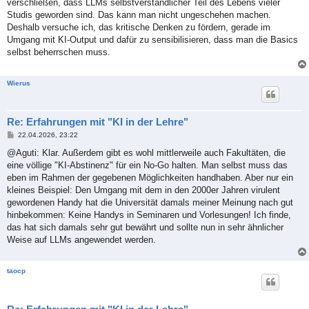
verschließen, dass LLMs selbstverständlicher Teil des Lebens vieler
r
a
Studis geworden sind. Das kann man nicht ungeschehen machen.
g
Deshalb versuche ich, das kritische Denken zu fördern, gerade im
Umgang mit KI-Output und dafür zu sensibilisieren, dass man die Basics
selbst beherrschen muss.
Wierus
Re: Erfahrungen mit "KI in der Lehre"
B
22.04.2026, 23:22
e
i
@Aguti: Klar. Außerdem gibt es wohl mittlerweile auch Fakultäten, die
t
eine völlige "KI-Abstinenz" für ein No-Go halten. Man selbst muss das
r
a
eben im Rahmen der gegebenen Möglichkeiten handhaben. Aber nur ein
g
kleines Beispiel: Den Umgang mit dem in den 2000er Jahren virulent
gewordenen Handy hat die Universität damals meiner Meinung nach gut
hinbekommen: Keine Handys in Seminaren und Vorlesungen! Ich finde,
das hat sich damals sehr gut bewährt und sollte nun in sehr ähnlicher
Weise auf LLMs angewendet werden.
taocp