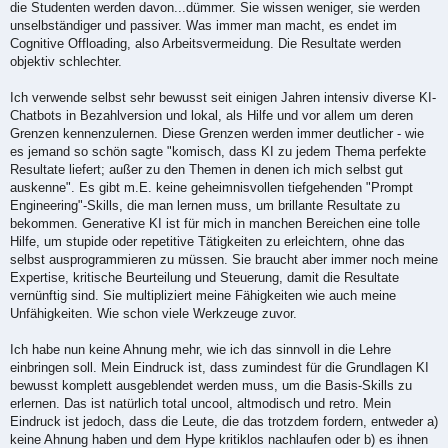
die Studenten werden davon...dümmer. Sie wissen weniger, sie werden
unselbständiger und passiver. Was immer man macht, es endet im
Cognitive Offloading, also Arbeitsvermeidung. Die Resultate werden
objektiv schlechter.
Ich verwende selbst sehr bewusst seit einigen Jahren intensiv diverse KI-
Chatbots in Bezahlversion und lokal, als Hilfe und vor allem um deren
Grenzen kennenzulernen. Diese Grenzen werden immer deutlicher - wie
es jemand so schön sagte "komisch, dass KI zu jedem Thema perfekte
Resultate liefert; außer zu den Themen in denen ich mich selbst gut
auskenne". Es gibt m.E. keine geheimnisvollen tiefgehenden "Prompt
Engineering"-Skills, die man lernen muss, um brillante Resultate zu
bekommen. Generative KI ist für mich in manchen Bereichen eine tolle
Hilfe, um stupide oder repetitive Tätigkeiten zu erleichtern, ohne das
selbst ausprogrammieren zu müssen. Sie braucht aber immer noch meine
Expertise, kritische Beurteilung und Steuerung, damit die Resultate
vernünftig sind. Sie multipliziert meine Fähigkeiten wie auch meine
Unfähigkeiten. Wie schon viele Werkzeuge zuvor.
Ich habe nun keine Ahnung mehr, wie ich das sinnvoll in die Lehre
einbringen soll. Mein Eindruck ist, dass zumindest für die Grundlagen KI
bewusst komplett ausgeblendet werden muss, um die Basis-Skills zu
erlernen. Das ist natürlich total uncool, altmodisch und retro. Mein
Eindruck ist jedoch, dass die Leute, die das trotzdem fordern, entweder a)
keine Ahnung haben und dem Hype kritiklos nachlaufen oder b) es ihnen