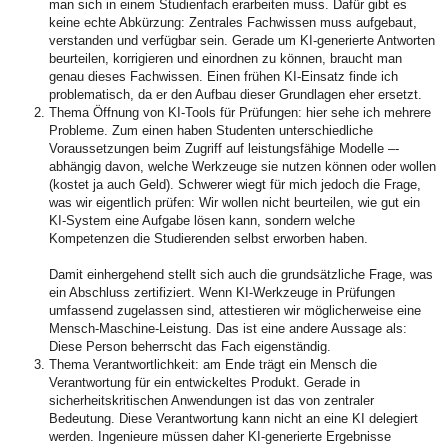
man sich in einem Studienfach erarbeiten muss. Dafür gibt es
keine echte Abkürzung: Zentrales Fachwissen muss aufgebaut,
verstanden und verfügbar sein. Gerade um KI-generierte Antworten
beurteilen, korrigieren und einordnen zu können, braucht man
genau dieses Fachwissen. Einen frühen KI-Einsatz finde ich
problematisch, da er den Aufbau dieser Grundlagen eher ersetzt.
Thema Öffnung von KI-Tools für Prüfungen: hier sehe ich mehrere
Probleme. Zum einen haben Studenten unterschiedliche
Voraussetzungen beim Zugriff auf leistungsfähige Modelle –-
abhängig davon, welche Werkzeuge sie nutzen können oder wollen
(kostet ja auch Geld). Schwerer wiegt für mich jedoch die Frage,
was wir eigentlich prüfen: Wir wollen nicht beurteilen, wie gut ein
KI-System eine Aufgabe lösen kann, sondern welche
Kompetenzen die Studierenden selbst erworben haben.
Damit einhergehend stellt sich auch die grundsätzliche Frage, was
ein Abschluss zertifiziert. Wenn KI-Werkzeuge in Prüfungen
umfassend zugelassen sind, attestieren wir möglicherweise eine
Mensch-Maschine-Leistung. Das ist eine andere Aussage als:
Diese Person beherrscht das Fach eigenständig.
Thema Verantwortlichkeit: am Ende trägt ein Mensch die
Verantwortung für ein entwickeltes Produkt. Gerade in
sicherheitskritischen Anwendungen ist das von zentraler
Bedeutung. Diese Verantwortung kann nicht an eine KI delegiert
werden. Ingenieure müssen daher KI-generierte Ergebnisse