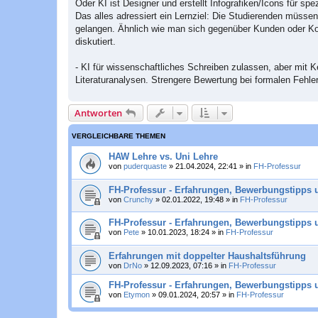
Oder KI ist Designer und erstellt Infografiken/Icons für sp
Das alles adressiert ein Lernziel: Die Studierenden müsse
gelangen. Ähnlich wie man sich gegenüber Kunden oder K
diskutiert.
- KI für wissenschaftliches Schreiben zulassen, aber mit
Literaturanalysen. Strengere Bewertung bei formalen Fehler
Antworten
VERGLEICHBARE THEMEN
HAW Lehre vs. Uni Lehre
von
puderquaste
»
21.04.2024, 22:41
» in
FH-Professur
FH-Professur - Erfahrungen, Bewerbungstipps 
von
Crunchy
»
02.01.2022, 19:48
» in
FH-Professur
FH-Professur - Erfahrungen, Bewerbungstipps 
von
Pete
»
10.01.2023, 18:24
» in
FH-Professur
Erfahrungen mit doppelter Haushaltsführung
von
DrNo
»
12.09.2023, 07:16
» in
FH-Professur
FH-Professur - Erfahrungen, Bewerbungstipps u
von
Etymon
»
09.01.2024, 20:57
» in
FH-Professur