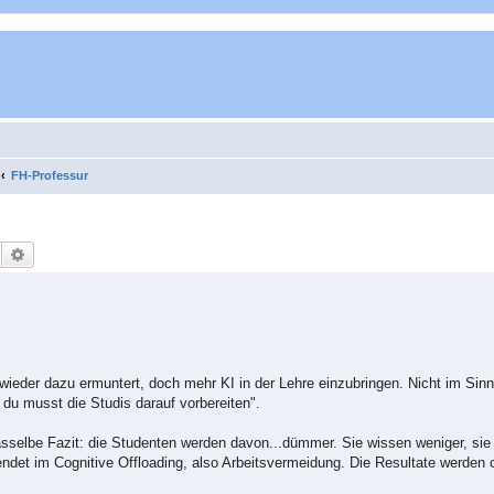
FH-Professur
Suche
Erweiterte Suche
ieder dazu ermuntert, doch mehr KI in der Lehre einzubringen. Nicht im Sinne
, du musst die Studis darauf vorbereiten".
asselbe Fazit: die Studenten werden davon...dümmer. Sie wissen weniger, sie
et im Cognitive Offloading, also Arbeitsvermeidung. Die Resultate werden o