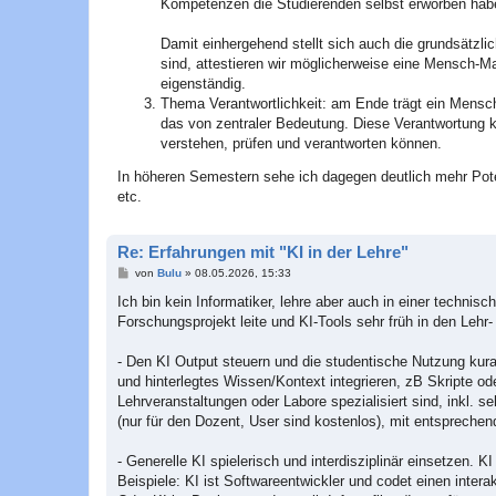
Kompetenzen die Studierenden selbst erworben hab
Damit einhergehend stellt sich auch die grundsätzl
sind, attestieren wir möglicherweise eine Mensch-M
eigenständig.
Thema Verantwortlichkeit: am Ende trägt ein Mensch
das von zentraler Bedeutung. Diese Verantwortung k
verstehen, prüfen und verantworten können.
In höheren Semestern sehe ich dagegen deutlich mehr Poten
etc.
Re: Erfahrungen mit "KI in der Lehre"
B
von
Bulu
»
08.05.2026, 15:33
e
i
Ich bin kein Informatiker, lehre aber auch in einer technis
t
Forschungsprojekt leite und KI-Tools sehr früh in den Lehr-
r
a
g
- Den KI Output steuern und die studentische Nutzung kur
und hinterlegtes Wissen/Kontext integrieren, zB Skripte od
Lehrveranstaltungen oder Labore spezialisiert sind, inkl.
(nur für den Dozent, User sind kostenlos), mit entsprech
- Generelle KI spielerisch und interdisziplinär einsetzen.
Beispiele: KI ist Softwareentwickler und codet einen intera