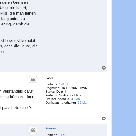
um deren Grenzen
ultate liefert;
ills, die man lernen
 Tätigkeiten zu
uerung, damit die
n KI bewusst komplett
h, dass die Leute, die
en.
N
a
c
Aguti
h
o
Beiträge:
14151
Registriert:
16.10.2007, 15:02
b
n Verständnis dafür
Status:
Dr. phil.
e
Wohnort:
Süddeutschland
rten zu können. Dann
n
Hat sich bedankt:
38 Mal
Danksagung erhalten:
25 Mal
 passt. So eine Art
N
a
c
Wierus
h
o
Beiträge:
1152