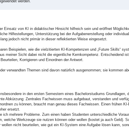
angewendet werden.
 Einsatz von KI in didaktischer Hinsicht hilfreich sein und eröffnet Möglichke
iche Hilfestellungen, Unterstützung bei der Aufgabenerstellung oder individua
ng jedoch nicht primär in dieser reflektierten Weise eingesetzt.
ren Beispielen, wie die vielzitierten KI-Kompetenzen und „Future Skills“ sys
aus meiner Sicht dabei nicht die eigentliche Kernkompetenz. Entscheidend is
 Beurteilen, Korrigieren und Einordnen der Antwort.
 oder verwandten Themen sind davon natürlich ausgenommen; sie kommen abe
 insbesondere in den ersten Semestern eines Bachelorstudiums Grundlagen, d
echte Abkürzung: Zentrales Fachwissen muss aufgebaut, verstanden und verfü
 einordnen zu können, braucht man genau dieses Fachwissen. Einen frühen KI-E
her ersetzt.
he ich mehrere Probleme. Zum einen haben Studenten unterschiedliche Vora
on, welche Werkzeuge sie nutzen können oder wollen (kostet ja auch Geld). Sc
ir wollen nicht beurteilen, wie gut ein KI-System eine Aufgabe lösen kann, so