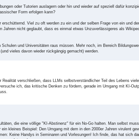
bungen oder Tutorien auslagern oder hin und wieder auf speziell dafür konzip
klassischer Form erfolgen kann?
 erschütternd. Viel zu oft werden zu ein und der selben Frage von ein und der
 Jahren nicht geglaubt, dass es einmal etwas Unzuverlässigeres als Wikipe
n Schulen und Universitäten raus müssen. Mehr noch, im Bereich Bildungsw
 (und vieles davon wieder rückgängig gemacht) werden.
r Realität verschließen, dass LLMs selbstverständlicher Teil des Lebens viel
rsuche ich, das kritische Denken zu fördern, gerade im Umgang mit KI-Outp
uss.
ltäten, die eine völlige "KI-Abstinenz" für ein No-Go halten. Man selbst mus
ein kleines Beispiel: Den Umgang mit dem in den 2000er Jahren virulent ge
en: Keine Handys in Seminaren und Vorlesungen! Ich finde, das hat sich da