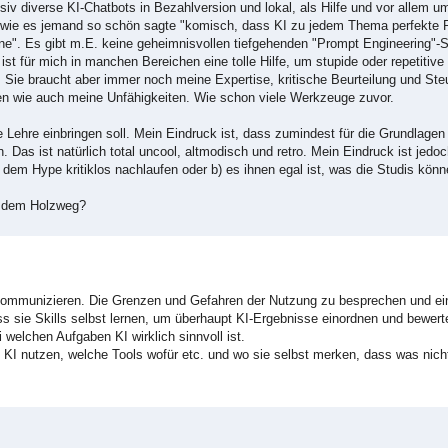
siv diverse KI-Chatbots in Bezahlversion und lokal, als Hilfe und vor allem 
wie es jemand so schön sagte "komisch, dass KI zu jedem Thema perfekte Res
e". Es gibt m.E. keine geheimnisvollen tiefgehenden "Prompt Engineering"-Sk
t für mich in manchen Bereichen eine tolle Hilfe, um stupide oder repetitive
Sie braucht aber immer noch meine Expertise, kritische Beurteilung und Ste
iten wie auch meine Unfähigkeiten. Wie schon viele Werkzeuge zuvor.
e Lehre einbringen soll. Mein Eindruck ist, dass zumindest für die Grundlage
Das ist natürlich total uncool, altmodisch und retro. Mein Eindruck ist jedoc
dem Hype kritiklos nachlaufen oder b) es ihnen egal ist, was die Studis könn
uf dem Holzweg?
u kommunizieren. Die Grenzen und Gefahren der Nutzung zu besprechen und ei
ass sie Skills selbst lernen, um überhaupt KI-Ergebnisse einordnen und bewe
 welchen Aufgaben KI wirklich sinnvoll ist.
 KI nutzen, welche Tools wofür etc. und wo sie selbst merken, dass was nicht