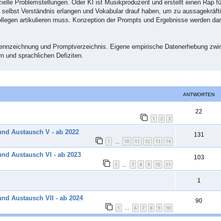
ezielle Problemstellungen. Oder KI ist Musikproduzent und erstellt einen Rap f
n selbst Verständnis erlangen und Vokabular drauf haben, um zu aussagekräf
ollegen artikulieren muss. Konzeption der Prompts und Ergebnisse werden 
 Kennzeichnung und Promptverzeichnis. Eigene empirische Datenerhebung zwin
n und sprachlichen Defiziten.
ANTWORTEN
A
22
1
2
3
n
und Austausch V - ab 2022
A
131
t
1
10
11
12
13
14
…
n
w
und Austausch VI - ab 2023
A
103
t
o
1
7
8
9
10
11
…
n
w
r
A
1
t
o
t
n
w
nd Austausch VII - ab 2024
r
A
90
e
t
1
6
7
8
9
10
o
…
t
n
n
w