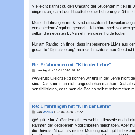
e
i
Vielleicht kannst du den Umgang der Studenten mit KI in Ü
t
eingrenzen, damit der Hauptteil deiner Lehre ungestört in 
r
a
g
Meine Erfahrungen mit KI sind ernüchternd, bisweilen sogar
verschiedene Angaben gemacht. Ich hätte noch vor wenigen
selbst die neuesten LLMs nehmen diese Hürde locker.
Nur am Rande: Ich finde, dass insbesondere LLMs aus de
gesamte "Digitalisierung" meines Erachtens neu überdacht
Re: Erfahrungen mit "KI in der Lehre"
B
von
Aguti
»
22.04.2026, 08:26
e
i
@Wierus: Gleichzeitig können wir uns in der Lehre nicht de
t
sind. Das kann man nicht ungeschehen machen. Deshalb ve
r
a
sensibilisieren, dass man die Basics selbst beherrschen m
g
Re: Erfahrungen mit "KI in der Lehre"
B
von
Wierus
»
22.04.2026, 23:22
e
i
@Aguti: Klar. Außerdem gibt es wohl mittlerweile auch Faku
t
Rahmen der gegebenen Möglichkeiten handhaben. Aber nur 
r
a
die Universität damals meiner Meinung nach gut hinbekomm
g