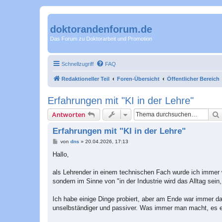
doktorandenforum.de
Das Forum zu Doktorarbeit und Promotion
Schnellzugriff
FAQ
Redaktioneller Teil
Foren-Übersicht
Öffentlicher Bereich
Erfahrungen mit "KI in der Lehre"
Antworten
Erfahrungen mit "KI in der Lehre"
B
von
dns
»
20.04.2026, 17:13
e
i
Hallo,
t
r
a
als Lehrender in einem technischen Fach wurde ich immer w
g
sondern im Sinne von "in der Industrie wird das Alltag sein
Ich habe einige Dinge probiert, aber am Ende war immer d
unselbständiger und passiver. Was immer man macht, es end