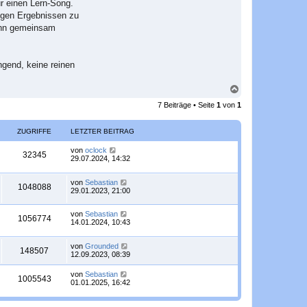
ür einen Lern-Song.
tigen Ergebnissen zu
dann gemeinsam
gend, keine reinen
N
a
7 Beiträge • Seite
1
von
1
c
h
o
ZUGRIFFE
LETZTER BEITRAG
b
e
L
von
oclock
Z
32345
n
e
29.07.2024, 14:32
t
u
z
L
von
Sebastian
t
Z
1048088
g
e
29.01.2023, 21:00
e
t
r
u
z
r
B
L
von
Sebastian
t
e
Z
1056774
g
e
14.01.2024, 10:43
e
i
i
t
r
t
u
z
r
B
r
f
L
von
Grounded
t
e
a
Z
148507
g
e
12.09.2023, 08:39
e
i
g
i
f
t
r
t
u
z
r
B
r
L
von
Sebastian
f
Z
1005543
t
e
e
a
e
01.01.2025, 16:42
g
e
i
g
i
t
f
r
u
t
z
r
B
r
t