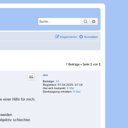
Suche
Erweiterte Suche
Registrieren
Anmelden
7 Beiträge • Seite
1
von
1
dns
Beiträge:
24
Registriert:
07.04.2025, 07:19
Hat sich bedankt:
8 Mal
Danksagung erhalten:
9 Mal
 einer Hilfe für mich,
 werden
bjektiv schlechter.