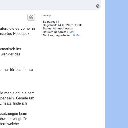
N
a
c
taocp
h
o
Beiträge:
13
Registriert:
14.08.2022, 19:35
b
iten, die es vorher in
Status:
Abgeschlossen
e
Hat sich bedankt:
1 Mal
lisiertes Feedback.
n
Danksagung erhalten:
6 Mal
tematisch ins
t weniger das
r nur für bestimmte
ie man sich in einem
gbar sein. Gerade um
insatz finde ich
ussetzungen beim
hwerer wiegt für
ndern welche