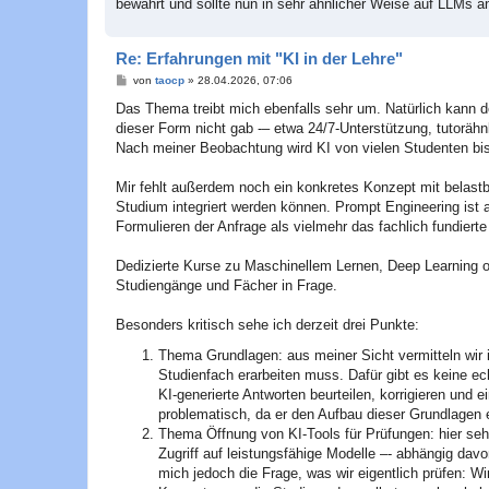
bewährt und sollte nun in sehr ähnlicher Weise auf LLMs 
Re: Erfahrungen mit "KI in der Lehre"
B
von
taocp
»
28.04.2026, 07:06
e
i
Das Thema treibt mich ebenfalls sehr um. Natürlich kann der
t
dieser Form nicht gab -– etwa 24/7-Unterstützung, tutorähnl
r
a
Nach meiner Beobachtung wird KI von vielen Studenten bisla
g
Mir fehlt außerdem noch ein konkretes Konzept mit belastba
Studium integriert werden können. Prompt Engineering ist 
Formulieren der Anfrage als vielmehr das fachlich fundierte
Dedizierte Kurse zu Maschinellem Lernen, Deep Learning
Studiengänge und Fächer in Frage.
Besonders kritisch sehe ich derzeit drei Punkte:
Thema Grundlagen: aus meiner Sicht vermitteln wir
Studienfach erarbeiten muss. Dafür gibt es keine 
KI-generierte Antworten beurteilen, korrigieren und
problematisch, da er den Aufbau dieser Grundlagen e
Thema Öffnung von KI-Tools für Prüfungen: hier se
Zugriff auf leistungsfähige Modelle –- abhängig dav
mich jedoch die Frage, was wir eigentlich prüfen: W