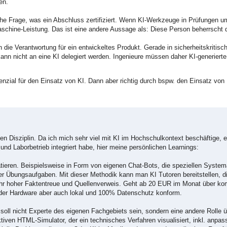
en.
iche Frage, was ein Abschluss zertifiziert. Wenn KI-Werkzeuge in Prüfungen
aschine-Leistung. Das ist eine andere Aussage als: Diese Person beherrscht
 die Verantwortung für ein entwickeltes Produkt. Gerade in sicherheitskritis
ann nicht an eine KI delegiert werden. Ingenieure müssen daher KI-generiert
zial für den Einsatz von KI. Dann aber richtig durch bspw. den Einsatz von 
chen Disziplin. Da ich mich sehr viel mit KI im Hochschulkontext beschäftige,
 und Laborbetrieb integriert habe, hier meine persönlichen Learnings:
atieren. Beispielsweise in Form von eigenen Chat-Bots, die speziellen Syste
er Übungsaufgaben. Mit dieser Methodik kann man KI Tutoren bereitstellen, di
 sehr hoher Faktentreue und Quellenverweis. Geht ab 20 EUR im Monat über ko
ender Hardware aber auch lokal und 100% Datenschutz konform.
 KI soll nicht Experte des eigenen Fachgebiets sein, sondern eine andere Rolle
ktiven HTML-Simulator, der ein technisches Verfahren visualisiert, inkl. anpas