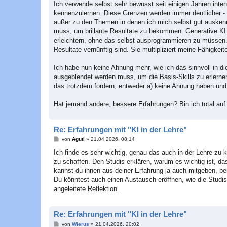
Ich verwende selbst sehr bewusst seit einigen Jahren inten
kennenzulernen. Diese Grenzen werden immer deutlicher - 
außer zu den Themen in denen ich mich selbst gut auskenn
muss, um brillante Resultate zu bekommen. Generative KI is
erleichtern, ohne das selbst ausprogrammieren zu müssen. 
Resultate vernünftig sind. Sie multipliziert meine Fähigke
Ich habe nun keine Ahnung mehr, wie ich das sinnvoll in di
ausgeblendet werden muss, um die Basis-Skills zu erlernen. 
das trotzdem fordern, entweder a) keine Ahnung haben und 
Hat jemand andere, bessere Erfahrungen? Bin ich total a
Re: Erfahrungen mit "KI in der Lehre"
B
von
Aguti
»
21.04.2026, 08:14
e
i
Ich finde es sehr wichtig, genau das auch in der Lehre z
t
zu schaffen. Den Studis erklären, warum es wichtig ist, d
r
a
kannst du ihnen aus deiner Erfahrung ja auch mitgeben, bei
g
Du könntest auch einen Austausch eröffnen, wie die Studis
angeleitete Reflektion.
Re: Erfahrungen mit "KI in der Lehre"
B
von
Wierus
»
21.04.2026, 20:02