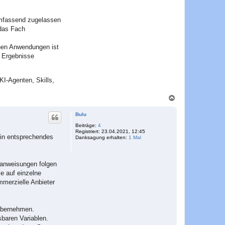
 umfassend zugelassen
 das Fach
chen Anwendungen ist
e Ergebnisse
KI-Agenten, Skills,
N
a
c
Bulu
h
o
Beiträge:
4
Registriert:
23.04.2021, 12:45
b
 ein entsprechendes
Danksagung erhalten:
1 Mal
e
n
manweisungen folgen
e auf einzelne
mmerzielle Anbieter
 übernehmen.
sbaren Variablen.