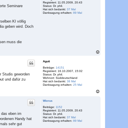
Registriert:
11.05.2009, 20:43
b
ierte Seminare
Status:
Dr. phil.
e
Hat sich bedankt:
37 Mal
n
Danksagung erhalten:
89 Mal
selben KI völlig
dia geben wird. Doch
esen muss die
N
a
c
Aguti
h
o
Beiträge:
14151
Registriert:
16.10.2007, 15:02
b
er Studis geworden
Status:
Dr. phil.
e
Wohnort:
Süddeutschland
ut und dafür zu
n
Hat sich bedankt:
38 Mal
Danksagung erhalten:
25 Mal
N
a
c
Wierus
h
o
Beiträge:
1152
Registriert:
11.05.2009, 20:43
b
s das eben im
Status:
Dr. phil.
e
Hat sich bedankt:
37 Mal
wordenen Handy hat
n
Danksagung erhalten:
89 Mal
mals sehr gut