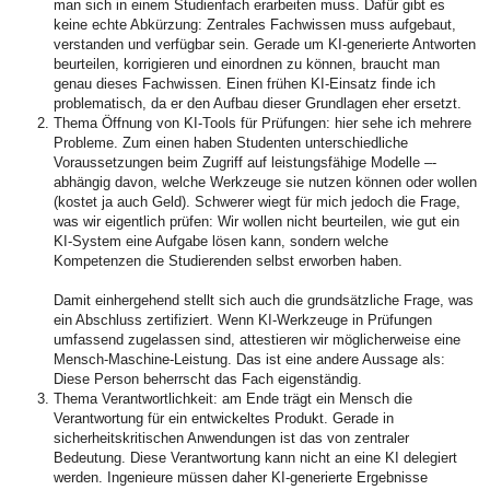
man sich in einem Studienfach erarbeiten muss. Dafür gibt es
keine echte Abkürzung: Zentrales Fachwissen muss aufgebaut,
verstanden und verfügbar sein. Gerade um KI-generierte Antworten
beurteilen, korrigieren und einordnen zu können, braucht man
genau dieses Fachwissen. Einen frühen KI-Einsatz finde ich
problematisch, da er den Aufbau dieser Grundlagen eher ersetzt.
Thema Öffnung von KI-Tools für Prüfungen: hier sehe ich mehrere
Probleme. Zum einen haben Studenten unterschiedliche
Voraussetzungen beim Zugriff auf leistungsfähige Modelle –-
abhängig davon, welche Werkzeuge sie nutzen können oder wollen
(kostet ja auch Geld). Schwerer wiegt für mich jedoch die Frage,
was wir eigentlich prüfen: Wir wollen nicht beurteilen, wie gut ein
KI-System eine Aufgabe lösen kann, sondern welche
Kompetenzen die Studierenden selbst erworben haben.
Damit einhergehend stellt sich auch die grundsätzliche Frage, was
ein Abschluss zertifiziert. Wenn KI-Werkzeuge in Prüfungen
umfassend zugelassen sind, attestieren wir möglicherweise eine
Mensch-Maschine-Leistung. Das ist eine andere Aussage als:
Diese Person beherrscht das Fach eigenständig.
Thema Verantwortlichkeit: am Ende trägt ein Mensch die
Verantwortung für ein entwickeltes Produkt. Gerade in
sicherheitskritischen Anwendungen ist das von zentraler
Bedeutung. Diese Verantwortung kann nicht an eine KI delegiert
werden. Ingenieure müssen daher KI-generierte Ergebnisse