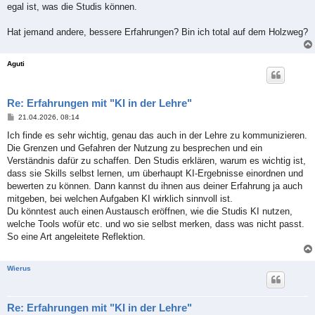
egal ist, was die Studis können.
Hat jemand andere, bessere Erfahrungen? Bin ich total auf dem Holzweg?
Aguti
Re: Erfahrungen mit "KI in der Lehre"
B
21.04.2026, 08:14
e
i
Ich finde es sehr wichtig, genau das auch in der Lehre zu kommunizieren.
t
Die Grenzen und Gefahren der Nutzung zu besprechen und ein
r
a
Verständnis dafür zu schaffen. Den Studis erklären, warum es wichtig ist,
g
dass sie Skills selbst lernen, um überhaupt KI-Ergebnisse einordnen und
bewerten zu können. Dann kannst du ihnen aus deiner Erfahrung ja auch
mitgeben, bei welchen Aufgaben KI wirklich sinnvoll ist.
Du könntest auch einen Austausch eröffnen, wie die Studis KI nutzen,
welche Tools wofür etc. und wo sie selbst merken, dass was nicht passt.
So eine Art angeleitete Reflektion.
Wierus
Re: Erfahrungen mit "KI in der Lehre"