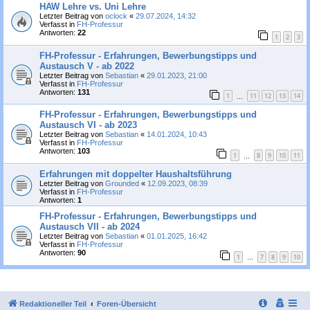
HAW Lehre vs. Uni Lehre
Letzter Beitrag von
oclock
«
29.07.2024, 14:32
Verfasst in
FH-Professur
Antworten:
22
1
2
3
FH-Professur - Erfahrungen, Bewerbungstipps und
Austausch V - ab 2022
Letzter Beitrag von
Sebastian
«
29.01.2023, 21:00
Verfasst in
FH-Professur
Antworten:
131
1
11
12
13
14
…
FH-Professur - Erfahrungen, Bewerbungstipps und
Austausch VI - ab 2023
Letzter Beitrag von
Sebastian
«
14.01.2024, 10:43
Verfasst in
FH-Professur
Antworten:
103
1
8
9
10
11
…
Erfahrungen mit doppelter Haushaltsführung
Letzter Beitrag von
Grounded
«
12.09.2023, 08:39
Verfasst in
FH-Professur
Antworten:
1
FH-Professur - Erfahrungen, Bewerbungstipps und
Austausch VII - ab 2024
Letzter Beitrag von
Sebastian
«
01.01.2025, 16:42
Verfasst in
FH-Professur
Antworten:
90
1
7
8
9
10
…
Redaktioneller Teil
Foren-Übersicht