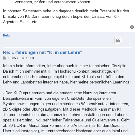
verstehen, prüfen und verantworten können.
In höheren Semestern sehe ich dagegen deutlich mehr Potenzial für den
Einsatz von KI. Dann aber richtig durch bspw. den Einsatz von KI-
Agenten, Skills, etc.
Bulu
Re: Erfahrungen mit "KI in der Lehre"
B
08.05.2026, 15:33
e
i
Ich bin kein Informatiker, lehre aber auch in einer technischen Disziplin.
t
Da ich mich sehr viel mit KI im Hochschulkontext beschäftige, ein
r
a
entsprechendes Forschungsprojekt leite und KI-Tools sehr früh in den
g
Lehr- und Laborbetrieb integriert habe, hier meine persönlichen Learnings:
- Den KI Output steuern und die studentische Nutzung kuratieren.
Beispielsweise in Form von eigenen Chat-Bots, die speziellen
Systemanweisungen folgen und hinterlegtes Wissen/Kontext integrieren,
zB Skripte oder Übungsaufgaben. Mit dieser Methodik kann man KI
Tutoren bereitstellen, die auf einzelne Lehrveranstaltungen oder Labore
spezialisiert sind, inkl. sehr hoher Faktentreue und Quellenverweis. Geht
ab 20 EUR im Monat über kommerzielle Anbieter (nur für den Dozent,
User sind kostenlos), mit entsprechender Hardware aber auch lokal und