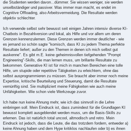
die Studenten werden davon...dümmer. Sie wissen weniger, sie werden
unselbständiger und passiver. Was immer man macht, es endet im
Cognitive Offloading, also Arbeitsvermeidung. Die Resultate werden
objektiv schlechter.
Ich verwende selbst sehr bewusst seit einigen Jahren intensiv diverse KI-
Chatbots in Bezahlversion und lokal, als Hilfe und vor allem um deren
Grenzen kennenzulernen. Diese Grenzen werden immer deutlicher - wie
es jemand so schön sagte "komisch, dass KI zu jedem Thema perfekte
Resultate liefert; außer zu den Themen in denen ich mich selbst gut
auskenne". Es gibt m.E. keine geheimnisvollen tiefgehenden "Prompt
Engineering"-Skills, die man lernen muss, um brillante Resultate zu
bekommen. Generative KI ist für mich in manchen Bereichen eine tolle
Hilfe, um stupide oder repetitive Tätigkeiten zu erleichtern, ohne das
selbst ausprogrammieren zu müssen. Sie braucht aber immer noch meine
Expertise, kritische Beurteilung und Steuerung, damit die Resultate
vernünftig sind. Sie multipliziert meine Fähigkeiten wie auch meine
Unfähigkeiten. Wie schon viele Werkzeuge zuvor.
Ich habe nun keine Ahnung mehr, wie ich das sinnvoll in die Lehre
einbringen soll. Mein Eindruck ist, dass zumindest für die Grundlagen KI
bewusst komplett ausgeblendet werden muss, um die Basis-Skills zu
erlernen. Das ist natürlich total uncool, altmodisch und retro. Mein
Eindruck ist jedoch, dass die Leute, die das trotzdem fordern, entweder a)
keine Ahnung haben und dem Hype kritiklos nachlaufen oder b) es ihnen