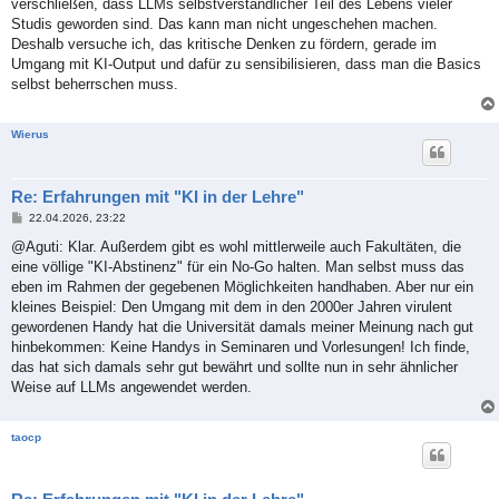
verschließen, dass LLMs selbstverständlicher Teil des Lebens vieler
r
a
Studis geworden sind. Das kann man nicht ungeschehen machen.
g
Deshalb versuche ich, das kritische Denken zu fördern, gerade im
Umgang mit KI-Output und dafür zu sensibilisieren, dass man die Basics
selbst beherrschen muss.
Wierus
Re: Erfahrungen mit "KI in der Lehre"
B
22.04.2026, 23:22
e
i
@Aguti: Klar. Außerdem gibt es wohl mittlerweile auch Fakultäten, die
t
eine völlige "KI-Abstinenz" für ein No-Go halten. Man selbst muss das
r
a
eben im Rahmen der gegebenen Möglichkeiten handhaben. Aber nur ein
g
kleines Beispiel: Den Umgang mit dem in den 2000er Jahren virulent
gewordenen Handy hat die Universität damals meiner Meinung nach gut
hinbekommen: Keine Handys in Seminaren und Vorlesungen! Ich finde,
das hat sich damals sehr gut bewährt und sollte nun in sehr ähnlicher
Weise auf LLMs angewendet werden.
taocp