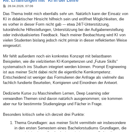
Re: Erfahrungen mit "KI in der Lehre"
B
28.04.2026, 07:06
e
i
Das Thema treibt mich ebenfalls sehr um. Natürlich kann der Einsatz von
t
KI in didaktischer Hinsicht hilfreich sein und eröffnet Möglichkeiten, die
r
a
es vorher in dieser Form nicht gab -– etwa 24/7-Unterstützung,
g
tutorähnliche Hilfestellungen, Unterstützung bei der Aufgabenerstellung
oder individualisiertes Feedback. Nach meiner Beobachtung wird KI von
vielen Studenten bislang jedoch nicht primär in dieser reflektierten Weise
eingesetzt.
Mir fehlt außerdem noch ein konkretes Konzept mit belastbaren
Beispielen, wie die vielzitierten KI-Kompetenzen und „Future Skills“
systematisch ins Studium integriert werden können. Prompt Engineering
ist aus meiner Sicht dabei nicht die eigentliche Kernkompetenz.
Entscheidend ist weniger das Formulieren der Anfrage als vielmehr das
fachlich fundierte Beurteilen, Korrigieren und Einordnen der Antwort.
Dedizierte Kurse zu Maschinellem Lernen, Deep Learning oder
verwandten Themen sind davon natürlich ausgenommen; sie kommen
aber nur für bestimmte Studiengänge und Fächer in Frage.
Besonders kritisch sehe ich derzeit drei Punkte:
Thema Grundlagen: aus meiner Sicht vermitteln wir insbesondere
in den ersten Semestern eines Bachelorstudiums Grundlagen, die