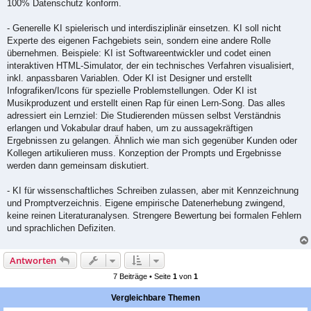
100% Datenschutz konform.
- Generelle KI spielerisch und interdisziplinär einsetzen. KI soll nicht
Experte des eigenen Fachgebiets sein, sondern eine andere Rolle
übernehmen. Beispiele: KI ist Softwareentwickler und codet einen
interaktiven HTML-Simulator, der ein technisches Verfahren visualisiert,
inkl. anpassbaren Variablen. Oder KI ist Designer und erstellt
Infografiken/Icons für spezielle Problemstellungen. Oder KI ist
Musikproduzent und erstellt einen Rap für einen Lern-Song. Das alles
adressiert ein Lernziel: Die Studierenden müssen selbst Verständnis
erlangen und Vokabular drauf haben, um zu aussagekräftigen
Ergebnissen zu gelangen. Ähnlich wie man sich gegenüber Kunden oder
Kollegen artikulieren muss. Konzeption der Prompts und Ergebnisse
werden dann gemeinsam diskutiert.
- KI für wissenschaftliches Schreiben zulassen, aber mit Kennzeichnung
und Promptverzeichnis. Eigene empirische Datenerhebung zwingend,
keine reinen Literaturanalysen. Strengere Bewertung bei formalen Fehlern
und sprachlichen Defiziten.
Antworten
7 Beiträge • Seite
1
von
1
Vergleichbare Themen