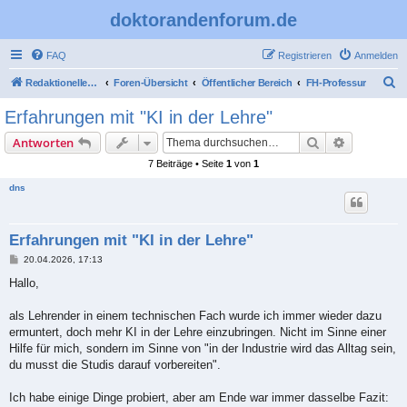
doktorandenforum.de
FAQ
Registrieren
Anmelden
S
Redaktioneller Teil
Foren-Übersicht
Öffentlicher Bereich
FH-Professur
u
Erfahrungen mit "KI in der Lehre"
c
Suche
Erweiterte
Antworten
h
7 Beiträge • Seite
1
von
1
e
dns
Erfahrungen mit "KI in der Lehre"
B
20.04.2026, 17:13
e
i
Hallo,
t
r
a
als Lehrender in einem technischen Fach wurde ich immer wieder dazu
g
ermuntert, doch mehr KI in der Lehre einzubringen. Nicht im Sinne einer
Hilfe für mich, sondern im Sinne von "in der Industrie wird das Alltag sein,
du musst die Studis darauf vorbereiten".
Ich habe einige Dinge probiert, aber am Ende war immer dasselbe Fazit: