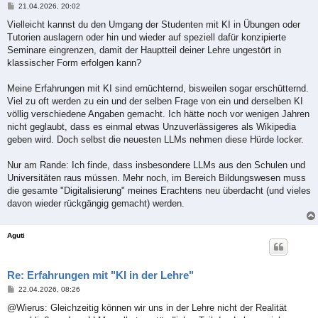
B
21.04.2026, 20:02
e
i
Vielleicht kannst du den Umgang der Studenten mit KI in Übungen oder
t
Tutorien auslagern oder hin und wieder auf speziell dafür konzipierte
r
a
Seminare eingrenzen, damit der Hauptteil deiner Lehre ungestört in
g
klassischer Form erfolgen kann?
Meine Erfahrungen mit KI sind ernüchternd, bisweilen sogar erschütternd.
Viel zu oft werden zu ein und der selben Frage von ein und derselben KI
völlig verschiedene Angaben gemacht. Ich hätte noch vor wenigen Jahren
nicht geglaubt, dass es einmal etwas Unzuverlässigeres als Wikipedia
geben wird. Doch selbst die neuesten LLMs nehmen diese Hürde locker.
Nur am Rande: Ich finde, dass insbesondere LLMs aus den Schulen und
Universitäten raus müssen. Mehr noch, im Bereich Bildungswesen muss
die gesamte "Digitalisierung" meines Erachtens neu überdacht (und vieles
davon wieder rückgängig gemacht) werden.
Aguti
Re: Erfahrungen mit "KI in der Lehre"
B
22.04.2026, 08:26
e
i
@Wierus: Gleichzeitig können wir uns in der Lehre nicht der Realität
t