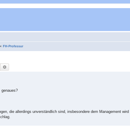
FH-Professur
Suche
Erweiterte Suche
s genaues?
ngen, die allerdings unverständlich sind, insbesondere dem Management wird
Schlag.