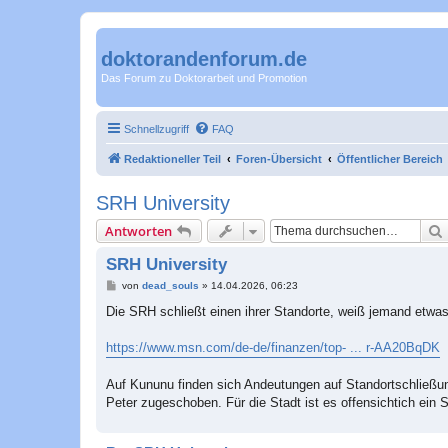
doktorandenforum.de
Das Forum zu Doktorarbeit und Promotion
Schnellzugriff
FAQ
Redaktioneller Teil
Foren-Übersicht
Öffentlicher Bereich
SRH University
Antworten
SRH University
B
von
dead_souls
»
14.04.2026, 06:23
e
i
Die SRH schließt einen ihrer Standorte, weiß jemand etwa
t
r
a
https://www.msn.com/de-de/finanzen/top- ... r-AA20BqDK
g
Auf Kununu finden sich Andeutungen auf Standortschließu
Peter zugeschoben. Für die Stadt ist es offensichtich ein 