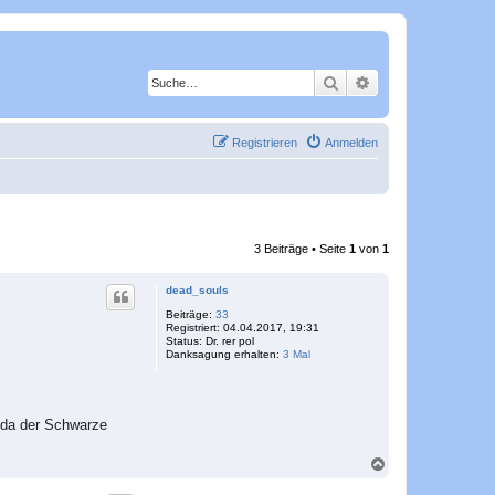
Suche
Erweiterte Suche
Registrieren
Anmelden
3 Beiträge • Seite
1
von
1
dead_souls
Beiträge:
33
Registriert:
04.04.2017, 19:31
Status:
Dr. rer pol
Danksagung erhalten:
3 Mal
 da der Schwarze
N
a
c