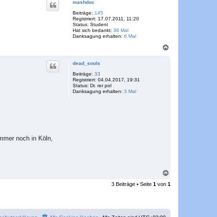
mashdoc
h
o
Beiträge:
145
Registriert:
17.07.2011, 11:20
b
Status:
Student
e
Hat sich bedankt:
36 Mal
n
Danksagung erhalten:
6 Mal
N
a
c
dead_souls
h
o
Beiträge:
33
Registriert:
04.04.2017, 19:31
b
Status:
Dr. rer pol
e
Danksagung erhalten:
3 Mal
n
immer noch in Köln,
N
a
3 Beiträge • Seite
1
von
1
c
h
o
b
e