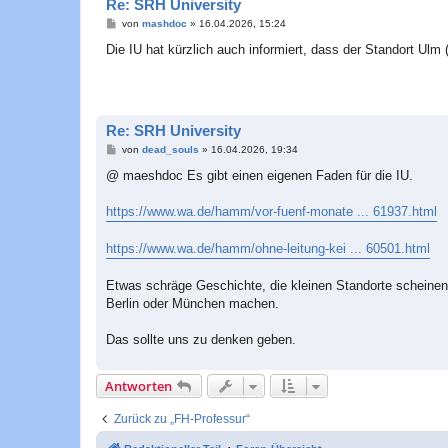
Re: SRH University
B
von
mashdoc
»
16.04.2026, 15:24
e
i
Die IU hat kürzlich auch informiert, dass der Standort Ulm
t
r
a
g
Re: SRH University
B
von
dead_souls
»
16.04.2026, 19:34
e
i
@ maeshdoc Es gibt einen eigenen Faden für die IU.
t
r
a
https://www.wa.de/hamm/vor-fuenf-monate ... 61937.html
g
https://www.wa.de/hamm/ohne-leitung-kei ... 60501.html
Etwas schräge Geschichte, die kleinen Standorte scheinen 
Berlin oder München machen.
Das sollte uns zu denken geben.
Antworten
Zurück zu „FH-Professur“