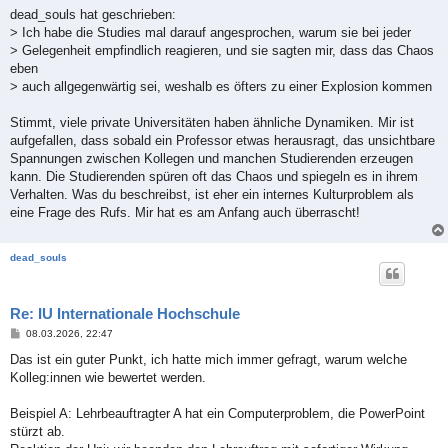
i
dead_souls hat geschrieben:
t
> Ich habe die Studies mal darauf angesprochen, warum sie bei jeder
r
a
> Gelegenheit empfindlich reagieren, und sie sagten mir, dass das Chaos
g
eben
> auch allgegenwärtig sei, weshalb es öfters zu einer Explosion kommen
Stimmt, viele private Universitäten haben ähnliche Dynamiken. Mir ist
aufgefallen, dass sobald ein Professor etwas herausragt, das unsichtbare
Spannungen zwischen Kollegen und manchen Studierenden erzeugen
kann. Die Studierenden spüren oft das Chaos und spiegeln es in ihrem
Verhalten. Was du beschreibst, ist eher ein internes Kulturproblem als
eine Frage des Rufs. Mir hat es am Anfang auch überrascht!
dead_souls
Re: IU Internationale Hochschule
B
08.03.2026, 22:47
e
i
Das ist ein guter Punkt, ich hatte mich immer gefragt, warum welche
t
Kolleg:innen wie bewertet werden.
r
a
g
Beispiel A: Lehrbeauftragter A hat ein Computerproblem, die PowerPoint
stürzt ab.