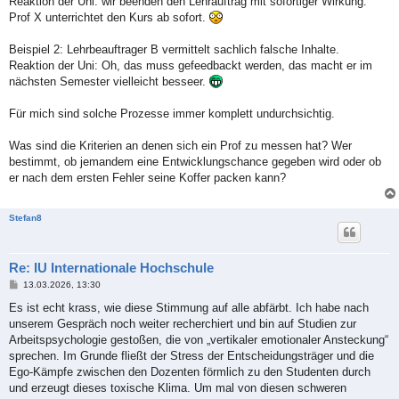
Reaktion der Uni: wir beenden den Lehrauftrag mit sofortiger Wirkung.
Prof X unterrichtet den Kurs ab sofort.
Beispiel 2: Lehrbeauftrager B vermittelt sachlich falsche Inhalte.
Reaktion der Uni: Oh, das muss gefeedbackt werden, das macht er im
nächsten Semester vielleicht besseer.
Für mich sind solche Prozesse immer komplett undurchsichtig.
Was sind die Kriterien an denen sich ein Prof zu messen hat? Wer
bestimmt, ob jemandem eine Entwicklungschance gegeben wird oder ob
er nach dem ersten Fehler seine Koffer packen kann?
Stefan8
Re: IU Internationale Hochschule
B
13.03.2026, 13:30
e
i
Es ist echt krass, wie diese Stimmung auf alle abfärbt. Ich habe nach
t
unserem Gespräch noch weiter recherchiert und bin auf Studien zur
r
a
Arbeitspsychologie gestoßen, die von „vertikaler emotionaler Ansteckung“
g
sprechen. Im Grunde fließt der Stress der Entscheidungsträger und die
Ego-Kämpfe zwischen den Dozenten förmlich zu den Studenten durch
und erzeugt dieses toxische Klima. Um mal von diesen schweren