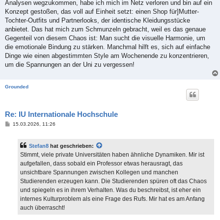
Analysen wegzukommen, habe ich mich im Netz verloren und bin auf ein
Konzept gestoßen, das voll auf Einheit setzt: einen Shop für]Mutter-
Tochter-Outfits und Partnerlooks, der identische Kleidungsstücke
anbietet. Das hat mich zum Schmunzeln gebracht, weil es das genaue
Gegenteil von diesem Chaos ist: Man sucht die visuelle Harmonie, um
die emotionale Bindung zu stärken. Manchmal hilft es, sich auf einfache
Dinge wie einen abgestimmten Style am Wochenende zu konzentrieren,
um die Spannungen an der Uni zu vergessen!
Grounded
Re: IU Internationale Hochschule
B
15.03.2026, 11:26
e
i
t
Stefan8
hat geschrieben:
r
a
Stimmt, viele private Universitäten haben ähnliche Dynamiken. Mir ist
g
aufgefallen, dass sobald ein Professor etwas herausragt, das
unsichtbare Spannungen zwischen Kollegen und manchen
Studierenden erzeugen kann. Die Studierenden spüren oft das Chaos
und spiegeln es in ihrem Verhalten. Was du beschreibst, ist eher ein
internes Kulturproblem als eine Frage des Rufs. Mir hat es am Anfang
auch überrascht!