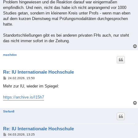
Problem hingewiesen und die Reaktion darauf war einigermaßen
empfindlich. Und nein, nicht das habe ich nicht anprangernd vor 1000
Studies getan, sondern im kleineren Kreis unter Profs - wenn man eben
auf dem kurzen Dienstweg mal Prüfungsmodalitäten durchgesprochen
hatte.
Standortschließungen gibt es bei anderen privaten FHs auch, nur steht
das nicht immer sofort in der Zeitung.
mashdoc
Re: IU Internationale Hochschule
B
24.02.2026, 15:50
e
i
Mehr zur IU, wieder im Spiegel:
t
r
a
https://archive.is/I15h7
g
Stefan8
Re: IU Internationale Hochschule
B
04.03.2026, 13:25
e