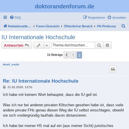
doktorandenforum.de
FAQ
Registrieren
Anmelden
S
Redaktioneller Teil
Foren-Übersicht
Öffentlicher Bereich
FH-Professur
u
IU Internationale Hochschule
c
Suche
Erweiterte
Antworten
h
e
1
2
Vorherige
16 Beiträge
dead_souls
Re: IU Internationale Hochschule
B
21.02.2026, 13:51
e
i
Ich habe mit keinem Wort behauptet, dass die IU geil ist.
t
r
a
Was ich nur bei anderen privaten Klitschen gesehen habe ist, dass viele
g
andere private FHs genau diesen Weg der IU selbst einschlagen, obwohl
sie sich vordergründig lauthals davon distanzieren.
Ich habe bei meiner HS mal auf ein (aus meiner Sicht) juristisches