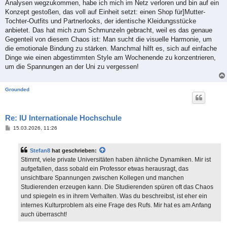
Analysen wegzukommen, habe ich mich im Netz verloren und bin auf ein
Konzept gestoßen, das voll auf Einheit setzt: einen Shop für]Mutter-
Tochter-Outfits und Partnerlooks, der identische Kleidungsstücke
anbietet. Das hat mich zum Schmunzeln gebracht, weil es das genaue
Gegenteil von diesem Chaos ist: Man sucht die visuelle Harmonie, um
die emotionale Bindung zu stärken. Manchmal hilft es, sich auf einfache
Dinge wie einen abgestimmten Style am Wochenende zu konzentrieren,
um die Spannungen an der Uni zu vergessen!
Grounded
Re: IU Internationale Hochschule
B
15.03.2026, 11:26
e
i
t
Stefan8
hat geschrieben:
r
a
Stimmt, viele private Universitäten haben ähnliche Dynamiken. Mir ist
g
aufgefallen, dass sobald ein Professor etwas herausragt, das
unsichtbare Spannungen zwischen Kollegen und manchen
Studierenden erzeugen kann. Die Studierenden spüren oft das Chaos
und spiegeln es in ihrem Verhalten. Was du beschreibst, ist eher ein
internes Kulturproblem als eine Frage des Rufs. Mir hat es am Anfang
auch überrascht!