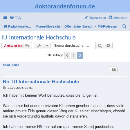
doktorandenforum.de
FAQ
Registrieren
Anmelden
S
Redaktioneller Teil
Foren-Übersicht
Öffentlicher Bereich
FH-Professur
u
IU Internationale Hochschule
c
Suche
Erweiterte
Antworten
h
e
1
2
Vorherige
16 Beiträge
dead_souls
Re: IU Internationale Hochschule
B
21.02.2026, 13:51
e
i
Ich habe mit keinem Wort behauptet, dass die IU geil ist.
t
r
a
Was ich nur bei anderen privaten Klitschen gesehen habe ist, dass viele
g
andere private FHs genau diesen Weg der IU selbst einschlagen, obwohl
sie sich vordergründig lauthals davon distanzieren.
Ich habe bei meiner HS mal auf ein (aus meiner Sicht) juristisches