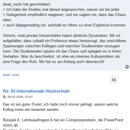
i
dead_souls hat geschrieben:
t
> Ich habe die Studies mal darauf angesprochen, warum sie bei jeder
r
a
> Gelegenheit empfindlich reagieren, und sie sagten mir, dass das Chaos
g
eben
> auch allgegenwärtig sei, weshalb es öfters zu einer Explosion kommen
Stimmt, viele private Universitäten haben ähnliche Dynamiken. Mir ist
aufgefallen, dass sobald ein Professor etwas herausragt, das unsichtbare
Spannungen zwischen Kollegen und manchen Studierenden erzeugen
kann. Die Studierenden spüren oft das Chaos und spiegeln es in ihrem
Verhalten. Was du beschreibst, ist eher ein internes Kulturproblem als
eine Frage des Rufs. Mir hat es am Anfang auch überrascht!
dead_souls
Re: IU Internationale Hochschule
B
08.03.2026, 22:47
e
i
Das ist ein guter Punkt, ich hatte mich immer gefragt, warum welche
t
Kolleg:innen wie bewertet werden.
r
a
g
Beispiel A: Lehrbeauftragter A hat ein Computerproblem, die PowerPoint
stürzt ab.