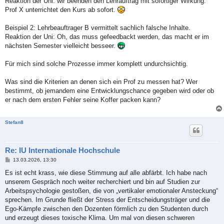
Reaktion der Uni: wir beenden den Lehrauftrag mit sofortiger Wirkung.
Prof X unterrichtet den Kurs ab sofort.
Beispiel 2: Lehrbeauftrager B vermittelt sachlich falsche Inhalte.
Reaktion der Uni: Oh, das muss gefeedbackt werden, das macht er im
nächsten Semester vielleicht besseer.
Für mich sind solche Prozesse immer komplett undurchsichtig.
Was sind die Kriterien an denen sich ein Prof zu messen hat? Wer
bestimmt, ob jemandem eine Entwicklungschance gegeben wird oder ob
er nach dem ersten Fehler seine Koffer packen kann?
Stefan8
Re: IU Internationale Hochschule
B
13.03.2026, 13:30
e
i
Es ist echt krass, wie diese Stimmung auf alle abfärbt. Ich habe nach
t
unserem Gespräch noch weiter recherchiert und bin auf Studien zur
r
a
Arbeitspsychologie gestoßen, die von „vertikaler emotionaler Ansteckung“
g
sprechen. Im Grunde fließt der Stress der Entscheidungsträger und die
Ego-Kämpfe zwischen den Dozenten förmlich zu den Studenten durch
und erzeugt dieses toxische Klima. Um mal von diesen schweren