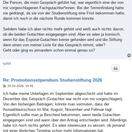
Die Person, die mein Gespräch geführt hat, war eigentlich eine der von
mir vorgeschlagenen Fachgutachter*innen. Bei der Terminfindung hatte
sie gedrängt, da sie von der Studienstiftung eine Frist bekommen hatte,
damit ich noch in die nächste Runde kommen könnte.
Seitdem habe ich aber nichts mehr gehört und weiß auch nichts davon,
ob die beiden Gutachten eingegangen sind. Aber es wäre ja komisch,
wenn für das Exposé-Gutachten keiner gefunden wird und die Stiftung
dann einen von meiner Liste für das Gespräch nimmt, oder?
Geht oder ging es jemandem schon einmal genau so?
ly203
Re: Promotionsstipendium Studienstiftung 2026
B
03.02.2026, 10:35
e
i
Ich habe meine Unterlagen im September abgeschickt und hatte im
t
Dezember das Gespräch (Gutachter war nicht von mir vorgeschlagen).
r
a
Von den bisherigen Beiträgen, könnte man vermuten, dass der
g
Auswahlausschuss im Mai, August, November und Februar tagt.
Eigentlich sollte man ja Bescheid bekommen, wenn beide Gutachten
eingegangen sind und wann über den Antrag entschieden wird. Allerdings
habe ich noch nichts gehört. Es wäre interessant zu wissen, ob jemand
mit einer ähnlichen Timeline schon mehr Informationen hat.