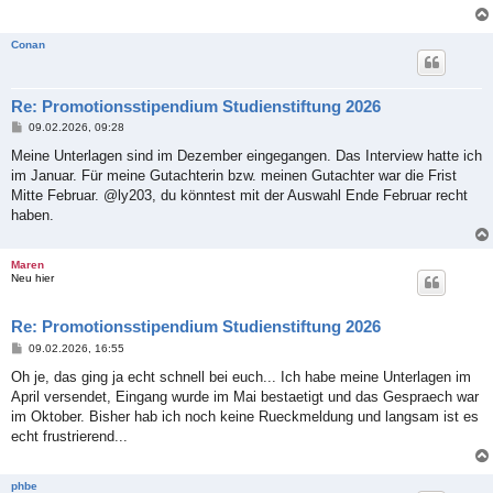
Conan
Re: Promotionsstipendium Studienstiftung 2026
B
09.02.2026, 09:28
e
i
Meine Unterlagen sind im Dezember eingegangen. Das Interview hatte ich
t
im Januar. Für meine Gutachterin bzw. meinen Gutachter war die Frist
r
a
Mitte Februar. @ly203, du könntest mit der Auswahl Ende Februar recht
g
haben.
Maren
Neu hier
Re: Promotionsstipendium Studienstiftung 2026
B
09.02.2026, 16:55
e
i
Oh je, das ging ja echt schnell bei euch... Ich habe meine Unterlagen im
t
April versendet, Eingang wurde im Mai bestaetigt und das Gespraech war
r
a
im Oktober. Bisher hab ich noch keine Rueckmeldung und langsam ist es
g
echt frustrierend...
phbe