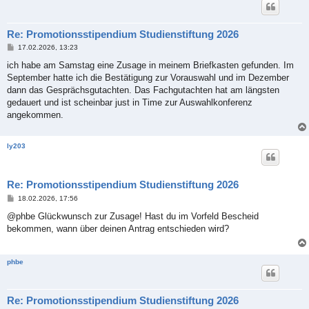
Re: Promotionsstipendium Studienstiftung 2026
B
17.02.2026, 13:23
e
i
ich habe am Samstag eine Zusage in meinem Briefkasten gefunden. Im
t
September hatte ich die Bestätigung zur Vorauswahl und im Dezember
r
a
dann das Gesprächsgutachten. Das Fachgutachten hat am längsten
g
gedauert und ist scheinbar just in Time zur Auswahlkonferenz
angekommen.
ly203
Re: Promotionsstipendium Studienstiftung 2026
B
18.02.2026, 17:56
e
i
@phbe Glückwunsch zur Zusage! Hast du im Vorfeld Bescheid
t
bekommen, wann über deinen Antrag entschieden wird?
r
a
g
phbe
Re: Promotionsstipendium Studienstiftung 2026