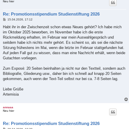
Neu hier
Re: Promotionsstipendium Studienstiftung 2026
B
15.04.2026, 17:12
e
i
Habt ihr in der Zwischenzeit schon etwas Neues gehört? Ich habe mich
t
im Oktober 2025 beworben, im November habe ich die erste
r
a
Rückmeldung erhalten, im Februar war mein Auswahlgespräch und
g
seitdem habe ich nichts mehr gehört. Es scheint so, als sei die nächste
Sitzung frühestens im Mai, wenn die letzte im Februar stattgefunden hat.
Auf jeden Fall gut zu wissen, dass man eine Nachricht erhält, wenn beide
Gutachten vorliegen.
Zum Exposé: 20 Seiten beinhalten ja nicht nur den Textteil, sondern auch
Bibliografie, Gliederung usw., daher bin ich schnell auf knapp 20 Seiten
gekommen, auch wenn der Text-Teil selbst nur bei ca. 7-8 Seiten lag.
Liebe Grüße
Artemisia
annaaa
Neu hier
Re: Promotionsstipendium Studienstiftung 2026
B