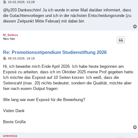
B
24.02.2026, 13:28
e
i
@ly203 Dankeschön! Ja ich wurde in einer Mail darüber informiert, dass
t
die Gutachtenvorliegen und ich in der nächsten Entscheidungsrunde (zu
r
a
diesem Zeitpunkt Mitte Februar) mit dabei bin
g
M_Sellers
Neu hier
Re: Promotionsstipendium Studienstiftung 2026
B
08.03.2026, 19:18
e
i
Hi, ich bewerbe mich Ende April 2026. Ich habe heute begonnen am
t
Exposé zu arbeiten, dass ich im Oktober 2025 meine Prof gegeben hatte.
r
a
Ich möchte das Exposé auf 10 Seiten kürzen. Ich weiß, dass die
g
Seitenzahl (max. 20) nichts bedeutet, sondern die Qualität, möchte aber
hier nach eurem Output fragen:
Wie lang war euer Exposé für die Bewerbung?
Vielen Dank
Beste Grüße
artemisia