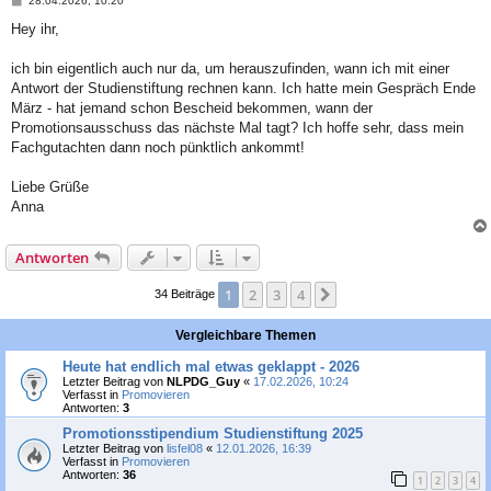
28.04.2026, 10:20
e
i
Hey ihr,
t
r
a
ich bin eigentlich auch nur da, um herauszufinden, wann ich mit einer
g
Antwort der Studienstiftung rechnen kann. Ich hatte mein Gespräch Ende
März - hat jemand schon Bescheid bekommen, wann der
Promotionsausschuss das nächste Mal tagt? Ich hoffe sehr, dass mein
Fachgutachten dann noch pünktlich ankommt!
Liebe Grüße
Anna
Antworten
1
2
3
4
Nächste
34 Beiträge
Vergleichbare Themen
Heute hat endlich mal etwas geklappt - 2026
Letzter Beitrag von
NLPDG_Guy
«
17.02.2026, 10:24
Verfasst in
Promovieren
Antworten:
3
Promotionsstipendium Studienstiftung 2025
Letzter Beitrag von
lisfel08
«
12.01.2026, 16:39
Verfasst in
Promovieren
Antworten:
36
1
2
3
4