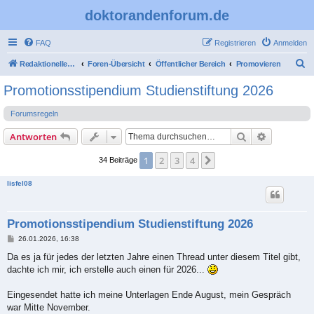
doktorandenforum.de
FAQ
Registrieren
Anmelden
S
Redaktioneller Teil
Foren-Übersicht
Öffentlicher Bereich
Promovieren
u
Promotionsstipendium Studienstiftung 2026
c
Forumsregeln
h
e
Suche
Erweiterte
Antworten
1
2
3
4
Nächste
34 Beiträge
lisfel08
Promotionsstipendium Studienstiftung 2026
B
26.01.2026, 16:38
e
i
Da es ja für jedes der letzten Jahre einen Thread unter diesem Titel gibt,
t
dachte ich mir, ich erstelle auch einen für 2026...
r
a
g
Eingesendet hatte ich meine Unterlagen Ende August, mein Gespräch
war Mitte November.