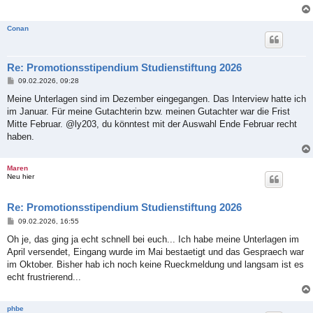
Conan
Re: Promotionsstipendium Studienstiftung 2026
B
09.02.2026, 09:28
e
i
Meine Unterlagen sind im Dezember eingegangen. Das Interview hatte ich
t
im Januar. Für meine Gutachterin bzw. meinen Gutachter war die Frist
r
a
Mitte Februar. @ly203, du könntest mit der Auswahl Ende Februar recht
g
haben.
Maren
Neu hier
Re: Promotionsstipendium Studienstiftung 2026
B
09.02.2026, 16:55
e
i
Oh je, das ging ja echt schnell bei euch... Ich habe meine Unterlagen im
t
April versendet, Eingang wurde im Mai bestaetigt und das Gespraech war
r
a
im Oktober. Bisher hab ich noch keine Rueckmeldung und langsam ist es
g
echt frustrierend...
phbe