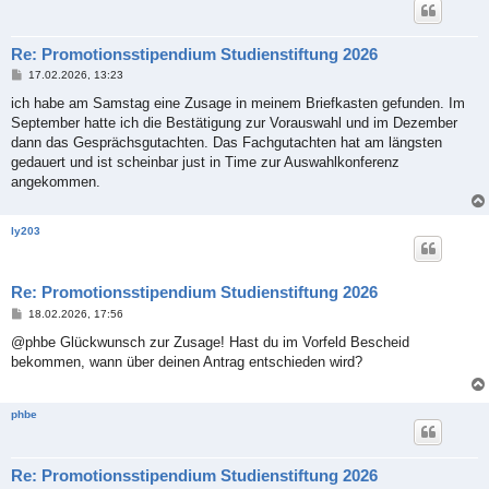
Re: Promotionsstipendium Studienstiftung 2026
B
17.02.2026, 13:23
e
i
ich habe am Samstag eine Zusage in meinem Briefkasten gefunden. Im
t
September hatte ich die Bestätigung zur Vorauswahl und im Dezember
r
a
dann das Gesprächsgutachten. Das Fachgutachten hat am längsten
g
gedauert und ist scheinbar just in Time zur Auswahlkonferenz
angekommen.
ly203
Re: Promotionsstipendium Studienstiftung 2026
B
18.02.2026, 17:56
e
i
@phbe Glückwunsch zur Zusage! Hast du im Vorfeld Bescheid
t
bekommen, wann über deinen Antrag entschieden wird?
r
a
g
phbe
Re: Promotionsstipendium Studienstiftung 2026