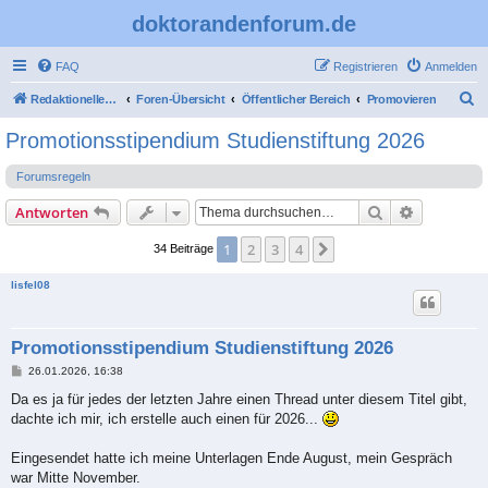
doktorandenforum.de
FAQ
Registrieren
Anmelden
S
Redaktioneller Teil
Foren-Übersicht
Öffentlicher Bereich
Promovieren
u
Promotionsstipendium Studienstiftung 2026
c
Forumsregeln
h
e
Suche
Erweiterte
Antworten
1
2
3
4
Nächste
34 Beiträge
lisfel08
Promotionsstipendium Studienstiftung 2026
B
26.01.2026, 16:38
e
i
Da es ja für jedes der letzten Jahre einen Thread unter diesem Titel gibt,
t
dachte ich mir, ich erstelle auch einen für 2026...
r
a
g
Eingesendet hatte ich meine Unterlagen Ende August, mein Gespräch
war Mitte November.