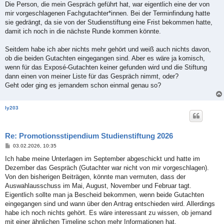
Die Person, die mein Gespräch geführt hat, war eigentlich eine der von
mir vorgeschlagenen Fachgutachter*innen. Bei der Terminfindung hatte
sie gedrängt, da sie von der Studienstiftung eine Frist bekommen hatte,
damit ich noch in die nächste Runde kommen könnte.
Seitdem habe ich aber nichts mehr gehört und weiß auch nichts davon,
ob die beiden Gutachten eingegangen sind. Aber es wäre ja komisch,
wenn für das Exposé-Gutachten keiner gefunden wird und die Stiftung
dann einen von meiner Liste für das Gespräch nimmt, oder?
Geht oder ging es jemandem schon einmal genau so?
ly203
Re: Promotionsstipendium Studienstiftung 2026
B
03.02.2026, 10:35
e
i
Ich habe meine Unterlagen im September abgeschickt und hatte im
t
Dezember das Gespräch (Gutachter war nicht von mir vorgeschlagen).
r
a
Von den bisherigen Beiträgen, könnte man vermuten, dass der
g
Auswahlausschuss im Mai, August, November und Februar tagt.
Eigentlich sollte man ja Bescheid bekommen, wenn beide Gutachten
eingegangen sind und wann über den Antrag entschieden wird. Allerdings
habe ich noch nichts gehört. Es wäre interessant zu wissen, ob jemand
mit einer ähnlichen Timeline schon mehr Informationen hat.