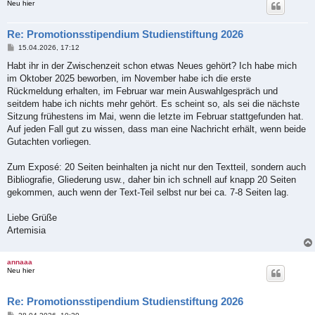
Neu hier
Re: Promotionsstipendium Studienstiftung 2026
B
15.04.2026, 17:12
e
i
Habt ihr in der Zwischenzeit schon etwas Neues gehört? Ich habe mich
t
im Oktober 2025 beworben, im November habe ich die erste
r
a
Rückmeldung erhalten, im Februar war mein Auswahlgespräch und
g
seitdem habe ich nichts mehr gehört. Es scheint so, als sei die nächste
Sitzung frühestens im Mai, wenn die letzte im Februar stattgefunden hat.
Auf jeden Fall gut zu wissen, dass man eine Nachricht erhält, wenn beide
Gutachten vorliegen.
Zum Exposé: 20 Seiten beinhalten ja nicht nur den Textteil, sondern auch
Bibliografie, Gliederung usw., daher bin ich schnell auf knapp 20 Seiten
gekommen, auch wenn der Text-Teil selbst nur bei ca. 7-8 Seiten lag.
Liebe Grüße
Artemisia
annaaa
Neu hier
Re: Promotionsstipendium Studienstiftung 2026
B