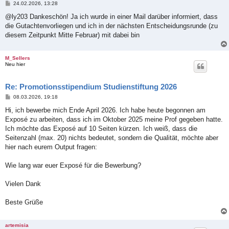
B
24.02.2026, 13:28
e
i
@ly203 Dankeschön! Ja ich wurde in einer Mail darüber informiert, dass
t
die Gutachtenvorliegen und ich in der nächsten Entscheidungsrunde (zu
r
a
diesem Zeitpunkt Mitte Februar) mit dabei bin
g
M_Sellers
Neu hier
Re: Promotionsstipendium Studienstiftung 2026
B
08.03.2026, 19:18
e
i
Hi, ich bewerbe mich Ende April 2026. Ich habe heute begonnen am
t
Exposé zu arbeiten, dass ich im Oktober 2025 meine Prof gegeben hatte.
r
a
Ich möchte das Exposé auf 10 Seiten kürzen. Ich weiß, dass die
g
Seitenzahl (max. 20) nichts bedeutet, sondern die Qualität, möchte aber
hier nach eurem Output fragen:
Wie lang war euer Exposé für die Bewerbung?
Vielen Dank
Beste Grüße
artemisia