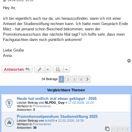
28.04.2026, 10:20
e
i
Hey ihr,
t
r
a
ich bin eigentlich auch nur da, um herauszufinden, wann ich mit einer
g
Antwort der Studienstiftung rechnen kann. Ich hatte mein Gespräch Ende
März - hat jemand schon Bescheid bekommen, wann der
Promotionsausschuss das nächste Mal tagt? Ich hoffe sehr, dass mein
Fachgutachten dann noch pünktlich ankommt!
Liebe Grüße
Anna
Antworten
1
2
3
4
Nächste
34 Beiträge
Vergleichbare Themen
Heute hat endlich mal etwas geklappt - 2026
Letzter Beitrag von
NLPDG_Guy
«
17.02.2026, 10:24
Verfasst in
Promovieren
Antworten:
3
Promotionsstipendium Studienstiftung 2025
Letzter Beitrag von
lisfel08
«
12.01.2026, 16:39
Verfasst in
Promovieren
Antworten:
36
1
2
3
4