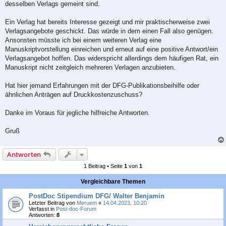
desselben Verlags gemeint sind.
Ein Verlag hat bereits Interesse gezeigt und mir praktischerweise zwei
Verlagsangebote geschickt. Das würde in dem einen Fall also genügen.
Ansonsten müsste ich bei einem weiteren Verlag eine
Manuskriptvorstellung einreichen und erneut auf eine positive Antwort/ein
Verlagsangebot hoffen. Das widerspricht allerdings dem häufigen Rat, ein
Manuskript nicht zeitgleich mehreren Verlagen anzubieten.
Hat hier jemand Erfahrungen mit der DFG-Publikationsbeihilfe oder
ähnlichen Anträgen auf Druckkostenzuschuss?
Danke im Voraus für jegliche hilfreiche Antworten.
Gruß
Antworten
1 Beitrag • Seite
1
von
1
Vergleichbare Themen
PostDoc Stipendium DFG/ Walter Benjamin
Letzter Beitrag von
Meruem
«
14.04.2023, 10:20
Verfasst in
Post-doc-Forum
Antworten:
8