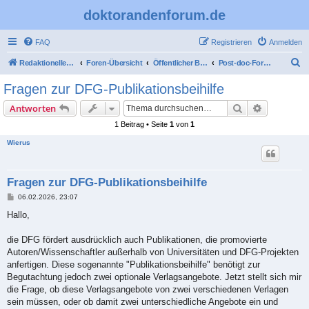
doktorandenforum.de
FAQ
Registrieren
Anmelden
S
Redaktioneller Teil
Foren-Übersicht
Öffentlicher Bereich
Post-doc-Forum
u
Fragen zur DFG-Publikationsbeihilfe
c
Suche
Erweiterte
Antworten
h
1 Beitrag • Seite
1
von
1
e
Wierus
Fragen zur DFG-Publikationsbeihilfe
B
06.02.2026, 23:07
e
i
Hallo,
t
r
a
die DFG fördert ausdrücklich auch Publikationen, die promovierte
g
Autoren/Wissenschaftler außerhalb von Universitäten und DFG-Projekten
anfertigen. Diese sogenannte "Publikationsbeihilfe" benötigt zur
Begutachtung jedoch zwei optionale Verlagsangebote. Jetzt stellt sich mir
die Frage, ob diese Verlagsangebote von zwei verschiedenen Verlagen
sein müssen, oder ob damit zwei unterschiedliche Angebote ein und