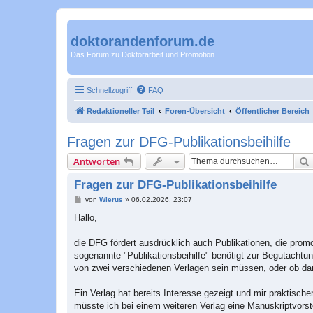
doktorandenforum.de
Das Forum zu Doktorarbeit und Promotion
Schnellzugriff
FAQ
Redaktioneller Teil
Foren-Übersicht
Öffentlicher Bereich
Fragen zur DFG-Publikationsbeihilfe
Antworten
Fragen zur DFG-Publikationsbeihilfe
B
von
Wierus
»
06.02.2026, 23:07
e
i
Hallo,
t
r
a
die DFG fördert ausdrücklich auch Publikationen, die prom
g
sogenannte "Publikationsbeihilfe" benötigt zur Begutachtun
von zwei verschiedenen Verlagen sein müssen, oder ob dam
Ein Verlag hat bereits Interesse gezeigt und mir praktisc
müsste ich bei einem weiteren Verlag eine Manuskriptvorste