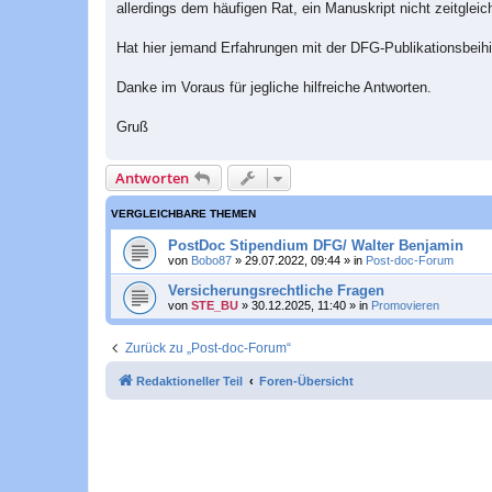
allerdings dem häufigen Rat, ein Manuskript nicht zeitglei
Hat hier jemand Erfahrungen mit der DFG-Publikationsbeih
Danke im Voraus für jegliche hilfreiche Antworten.
Gruß
Antworten
VERGLEICHBARE THEMEN
PostDoc Stipendium DFG/ Walter Benjamin
von
Bobo87
»
29.07.2022, 09:44
» in
Post-doc-Forum
Versicherungsrechtliche Fragen
von
STE_BU
»
30.12.2025, 11:40
» in
Promovieren
Zurück zu „Post-doc-Forum“
Redaktioneller Teil
Foren-Übersicht