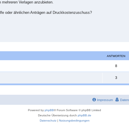
ch mehreren Verlagen anzubieten.
ilfe oder ähnlichen Anträgen auf Druckkostenzuschuss?
ANTWORTEN
A
8
n
A
3
t
n
w
t
o
w
Impressum
Daten
r
o
Powered by
phpBB
® Forum Software © phpBB Limited
t
r
Deutsche Übersetzung durch
phpBB.de
e
Datenschutz
|
Nutzungsbedingungen
t
n