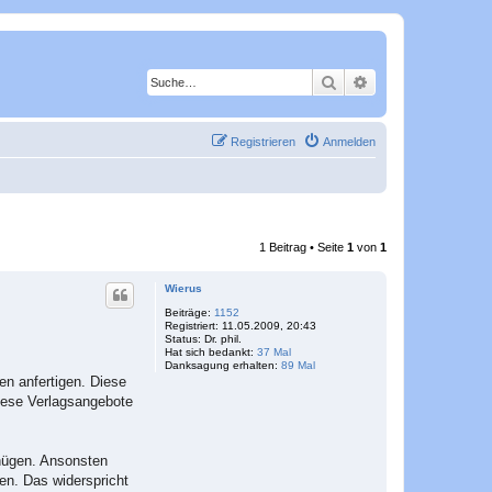
Suche
Erweiterte Suche
Registrieren
Anmelden
1 Beitrag • Seite
1
von
1
Wierus
Beiträge:
1152
Registriert:
11.05.2009, 20:43
Status:
Dr. phil.
Hat sich bedankt:
37 Mal
Danksagung erhalten:
89 Mal
en anfertigen. Diese
diese Verlagsangebote
enügen. Ansonsten
en. Das widerspricht