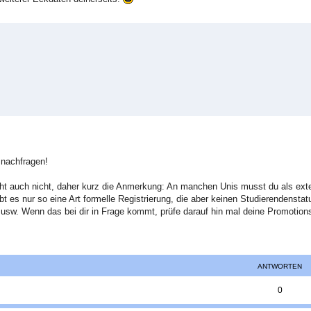
 nachfragen!
lleicht auch nicht, daher kurz die Anmerkung: An manchen Unis musst du als ex
bt es nur so eine Art formelle Registrierung, die aber keinen Studierendenstat
usw. Wenn das bei dir in Frage kommt, prüfe darauf hin mal deine Promotion
ANTWORTEN
A
0
n