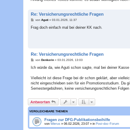
Re: Versicherungsrechtliche Fragen
B
von
Aguti
»
03.01.2026, 11:37
e
i
Frag doch einfach mal bei deiner KK nach.
t
r
a
g
Re: Versicherungsrechtliche Fragen
B
von
Denkerin
»
03.01.2026, 13:03
e
i
Ich würde da, wie Aguti schon sagte, mal bei deiner Kasse
t
r
a
Vielleicht ist diese Frage bei dir schon geklärt, aber vie
g
nicht eingeschrieben sein für ein Promotionsstudium. Da gi
Semestergebühren, keine versicherungsrechtlichen Folgen 
Antworten
VERGLEICHBARE THEMEN
Fragen zur DFG-Publikationsbeihilfe
von
Wierus
»
06.02.2026, 23:07
» in
Post-doc-Forum