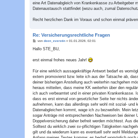
eine Art Datenabgleich von Krankenkasse zu Arbeitgeber mei
Datenaustausch stattfindet (wozu auch, zumal Datenschutz
Recht herzlichen Dank im Voraus und schon einmal prävent
Re: Versicherungsrechtliche Fragen
B
von
deen_everstin
»
01.01.2026, 02:01
e
i
Hallo STE_BU,
t
r
a
erst einmal frohes neues Jahr!
g
Für eine wirklich aussagekräftige Antwort bedarf es womög
extern promovierst bzw. leite ich aus der Tatsache ab, da
deiner bisherigen Anstellung auch weiterhin nachgehen möc
heraus mitteilen, dass meine KK weiterhin über den reguläre
ich auch verbeamtet und in einer privaten Krankenkasse. 
dass es erst einmal von gesetzlicher Seite her nichts änder
aufnehmen, kann das allerdings sehr wohl mit sozial- und
Datenabgleichen kommt, wage ich zu bezweifeln. Mein letzt
sogar Anträge mit entsprechenden Nachweisen bei deiner Un
Doppelversicherung daher befreit werden möchtest. Aus di
Solltest du wirklich zwei sv-pflichtigen Tätigkeiten nachge
gilt und da wiederum kann es eventuell sehr wohl Meldung
Anfang meines Textes komme: es bedarf womöglich noch w