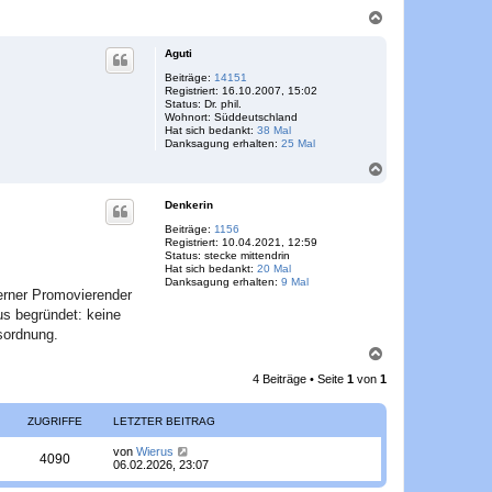
N
a
c
Aguti
h
o
Beiträge:
14151
Registriert:
16.10.2007, 15:02
b
Status:
Dr. phil.
e
Wohnort:
Süddeutschland
n
Hat sich bedankt:
38 Mal
Danksagung erhalten:
25 Mal
N
a
c
Denkerin
h
o
Beiträge:
1156
Registriert:
10.04.2021, 12:59
b
Status:
stecke mittendrin
e
Hat sich bedankt:
20 Mal
n
Danksagung erhalten:
9 Mal
terner Promovierender
us begründet: keine
sordnung.
N
a
4 Beiträge • Seite
1
von
1
c
h
o
ZUGRIFFE
LETZTER BEITRAG
b
e
L
von
Wierus
Z
4090
n
e
06.02.2026, 23:07
t
u
z