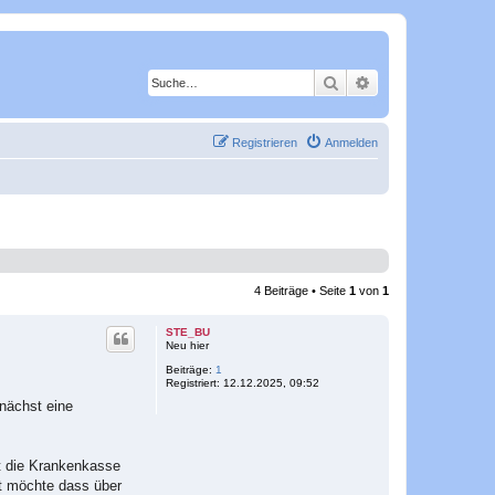
Suche
Erweiterte Suche
Registrieren
Anmelden
4 Beiträge • Seite
1
von
1
STE_BU
Neu hier
Beiträge:
1
Registriert:
12.12.2025, 09:52
mnächst eine
pt die Krankenkasse
ht möchte dass über