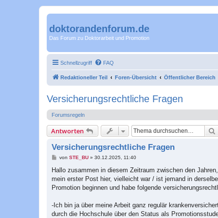
doktorandenforum.de
Das Forum zu Doktorarbeit und Promotion
Schnellzugriff
FAQ
Redaktioneller Teil
Foren-Übersicht
Öffentlicher Bereich
Versicherungsrechtliche Fragen
Forumsregeln
Antworten
Versicherungsrechtliche Fragen
B
von
STE_BU
»
30.12.2025, 11:40
e
i
Hallo zusammen in diesem Zeitraum zwischen den Jahren,
t
mein erster Post hier, vielleicht war / ist jemand in derse
r
a
Promotion beginnen und habe folgende versicherungsrechtl
g
-Ich bin ja über meine Arbeit ganz regulär krankenversich
durch die Hochschule über den Status als Promotionsstudent