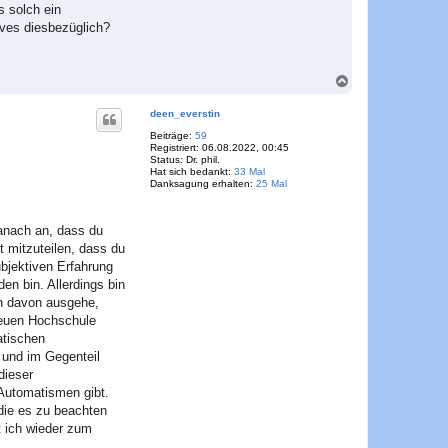
s solch ein
ives diesbezüglich?
N
a
c
deen_everstin
h
o
Beiträge:
59
Registriert:
06.08.2022, 00:45
b
Status:
Dr. phil.
e
Hat sich bedankt:
33 Mal
n
Danksagung erhalten:
25 Mal
danach an, dass du
t mitzuteilen, dass du
ubjektiven Erfahrung
en bin. Allerdings bin
ch davon ausgehe,
 neuen Hochschule
atischen
 und im Gegenteil
dieser
 Automatismen gibt.
 die es zu beachten
t ich wieder zum