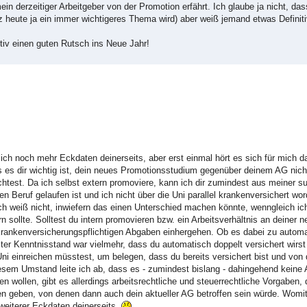
n derzeitiger Arbeitgeber von der Promotion erfährt. Ich glaube ja nicht, das
 heute ja ein immer wichtigeres Thema wird) aber weiß jemand etwas Definit
iv einen guten Rutsch ins Neue Jahr!
lich noch mehr Eckdaten deinerseits, aber erst einmal hört es sich für mich 
ss es dir wichtig ist, dein neues Promotionsstudium gegenüber deinem AG nich
htest. Da ich selbst extern promoviere, kann ich dir zumindest aus meiner s
n Beruf gelaufen ist und ich nicht über die Uni parallel krankenversichert word
Ich weiß nicht, inwiefern das einen Unterschied machen könnte, wenngleich i
n sollte. Solltest du intern promovieren bzw. ein Arbeitsverhältnis an deiner
 krankenversicherungspflichtigen Abgaben einhergehen. Ob es dabei zu autom
er Kenntnisstand war vielmehr, dass du automatisch doppelt versichert wirst
i einreichen müsstest, um belegen, dass du bereits versichert bist und von 
esem Umstand leite ich ab, dass es - zumindest bislang - dahingehend keine
hen wollen, gibt es allerdings arbeitsrechtliche und steuerrechtliche Vorgaben,
en geben, von denen dann auch dein aktueller AG betroffen sein würde. Womi
eiterer Eckdaten deinerseits.