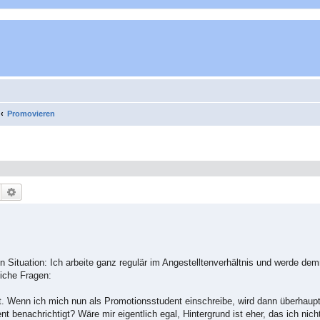
Promovieren
Suche
Erweiterte Suche
lben Situation: Ich arbeite ganz regulär im Angestelltenverhältnis und werde de
iche Fragen:
ert. Wenn ich mich nun als Promotionsstudent einschreibe, wird dann überhau
 benachrichtigt? Wäre mir eigentlich egal, Hintergrund ist eher, das ich nic