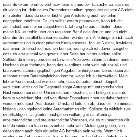
dass du extern promovierst bzw. leite ich aus der Tatsache ab, dass es
dir wichtig ist, dein neues Promotionsstudium gegenüber deinem AG nicht
mitzuteilen, dass du deiner bisherigen Anstellung auch weiterhin
nachgehen möchtest. Da ich selbst extern promoviere, kann ich dir
zumindest aus meiner subjektiven Erfahrung heraus mitteilen, dass
meine KK weiterhin über den regulären Beruf gelaufen ist und ich nicht
über die Uni parallel krankenversichert worden bin. Allerdings bin ich auch
verbeamtet und in einer privaten Krankenkasse. Ich weiß nicht, inwiefern
das einen Unterschied machen könnte, wenngleich ich davon ausgehe,
dass es erst einmal von gesetzlicher Seite her nichts ändern sollte.
Solltest du intern promovieren bzw. ein Arbeitsverhältnis an deiner neuen
Hochschule aufnehmen, kann das allerdings sehr wohl mit sozial- und
krankenversicherungspflichtigen Abgaben einhergehen. Ob es dabei zu
automatischen Datenabgleichen kommt, wage ich zu bezweifeln. Mein
letzter Kenntnisstand war vielmehr, dass du automatisch doppelt
versichert wirst und im Gegenteil sogar Anträge mit entsprechenden
Nachweisen bei deiner Uni einreichen müsstest, um belegen, dass du
bereits versichert bist und von dieser Doppelversicherung daher befreit
werden möchtest. Aus diesem Umstand leite ich ab, dass es - zumindest
bislang - dahingehend keine Automatismen gibt. Solltest du wirklich zwei
sv-pflichtigen Tätigkeiten nachgehen wollen, gibt es allerdings
arbeitsrechtliche und steuerrechtliche Vorgaben, die es zu beachten gilt
und da wiederum kann es eventuell sehr wohl Meldungen geben, von
denen dann auch dein aktueller AG betroffen sein würde. Womit ich
wieder zum Anfang meines Textes komme: es bedarf womöglich noch