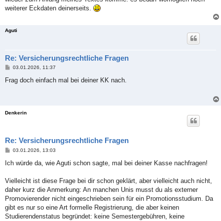
weiterer Eckdaten deinerseits.
Aguti
Re: Versicherungsrechtliche Fragen
B
03.01.2026, 11:37
e
i
Frag doch einfach mal bei deiner KK nach.
t
r
a
g
Denkerin
Re: Versicherungsrechtliche Fragen
B
03.01.2026, 13:03
e
i
Ich würde da, wie Aguti schon sagte, mal bei deiner Kasse nachfragen!
t
r
a
Vielleicht ist diese Frage bei dir schon geklärt, aber vielleicht auch nicht,
g
daher kurz die Anmerkung: An manchen Unis musst du als externer
Promovierender nicht eingeschrieben sein für ein Promotionsstudium. Da
gibt es nur so eine Art formelle Registrierung, die aber keinen
Studierendenstatus begründet: keine Semestergebühren, keine