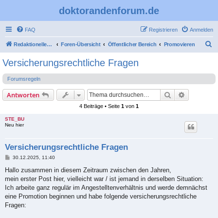
doktorandenforum.de
FAQ
Registrieren
Anmelden
S
Redaktioneller Teil
Foren-Übersicht
Öffentlicher Bereich
Promovieren
u
Versicherungsrechtliche Fragen
c
Forumsregeln
h
e
Suche
Erweiterte
Antworten
4 Beiträge • Seite
1
von
1
STE_BU
Neu hier
Versicherungsrechtliche Fragen
B
30.12.2025, 11:40
e
i
Hallo zusammen in diesem Zeitraum zwischen den Jahren,
t
mein erster Post hier, vielleicht war / ist jemand in derselben Situation:
r
a
Ich arbeite ganz regulär im Angestelltenverhältnis und werde demnächst
g
eine Promotion beginnen und habe folgende versicherungsrechtliche
Fragen: