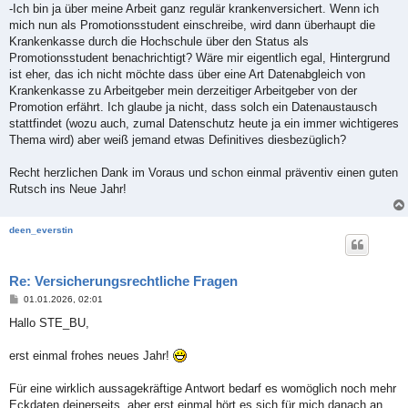
-Ich bin ja über meine Arbeit ganz regulär krankenversichert. Wenn ich
mich nun als Promotionsstudent einschreibe, wird dann überhaupt die
Krankenkasse durch die Hochschule über den Status als
Promotionsstudent benachrichtigt? Wäre mir eigentlich egal, Hintergrund
ist eher, das ich nicht möchte dass über eine Art Datenabgleich von
Krankenkasse zu Arbeitgeber mein derzeitiger Arbeitgeber von der
Promotion erfährt. Ich glaube ja nicht, dass solch ein Datenaustausch
stattfindet (wozu auch, zumal Datenschutz heute ja ein immer wichtigeres
Thema wird) aber weiß jemand etwas Definitives diesbezüglich?
Recht herzlichen Dank im Voraus und schon einmal präventiv einen guten
Rutsch ins Neue Jahr!
deen_everstin
Re: Versicherungsrechtliche Fragen
B
01.01.2026, 02:01
e
i
Hallo STE_BU,
t
r
a
erst einmal frohes neues Jahr!
g
Für eine wirklich aussagekräftige Antwort bedarf es womöglich noch mehr
Eckdaten deinerseits, aber erst einmal hört es sich für mich danach an,