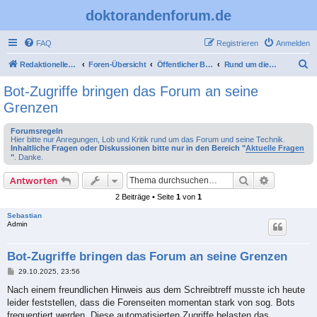
doktorandenforum.de
FAQ
Registrieren
Anmelden
S
Redaktioneller Teil
Foren-Übersicht
Öffentlicher Bereich
Rund um dieses Forum
u
Bot-Zugriffe bringen das Forum an seine
c
Grenzen
h
Forumsregeln
e
Hier bitte nur Anregungen, Lob und Kritik rund um das Forum und seine Technik.
Inhaltliche Fragen oder Diskussionen bitte nur in den Bereich "
Aktuelle Fragen
"
. Danke.
Suche
Erweiterte
Antworten
2 Beiträge • Seite
1
von
1
Sebastian
Admin
Bot-Zugriffe bringen das Forum an seine Grenzen
B
29.10.2025, 23:56
e
i
Nach einem freundlichen Hinweis aus dem Schreibtreff musste ich heute
t
leider feststellen, dass die Forenseiten momentan stark von sog. Bots
r
a
frequentiert werden. Diese automatisierten Zugriffe belasten das