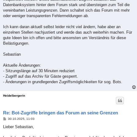
g
Datenbanksystem hinter dem Forum stark und übersteigen zum Teil die
vereinbarten Leistungsgrenzen. Dann schaltet sich das Forum mit mehr
oder weniger transparenten Fehlermeldungen ab.
Ich kann daran aktuell selbst leider nicht viel ändern, habe aber an
einzelnen Stellen nachjustiert und werde das auch weiterhin machen. Für
gute Ideen bin ich offen und bitte ansonsten um Verständnis für diese
Belästigungen.
Sebastian
Aktuelle Änderungen:
- Sitzungslänge auf 30 Minuten reduziert
- Zugriff auf das Archiv für Gäste gesperrt.
- Änderungen in grundlegenden Zugriffsmöglichkeiten für sog. Bots.
Heidelbergerin
Re: Bot-Zugriffe bringen das Forum an seine Grenzen
B
30.10.2025, 11:03
e
i
Lieber Sebastian,
t
r
a