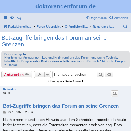
doktorandenforum.de
FAQ
Registrieren
Anmelden
S
Redaktioneller Teil
Foren-Übersicht
Öffentlicher Bereich
Rund um dieses Forum
u
Bot-Zugriffe bringen das Forum an seine
c
Grenzen
h
Forumsregeln
e
Hier bitte nur Anregungen, Lob und Kritik rund um das Forum und seine Technik.
Inhaltliche Fragen oder Diskussionen bitte nur in den Bereich "
Aktuelle Fragen
"
. Danke.
Suche
Erweiterte
Antworten
2 Beiträge • Seite
1
von
1
Sebastian
Admin
Bot-Zugriffe bringen das Forum an seine Grenzen
B
29.10.2025, 23:56
e
i
Nach einem freundlichen Hinweis aus dem Schreibtreff musste ich heute
t
leider feststellen, dass die Forenseiten momentan stark von sog. Bots
r
a
frequentiert werden. Diese automatisierten Zugriffe belasten das