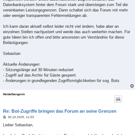
g
Datenbanksystem hinter dem Forum stark und übersteigen zum Teil die
vereinbarten Leistungsgrenzen. Dann schaltet sich das Forum mit mehr
oder weniger transparenten Fehlermeldungen ab.
Ich kann daran aktuell selbst leider nicht viel ändern, habe aber an
einzelnen Stellen nachjustiert und werde das auch weiterhin machen. Für
gute Ideen bin ich offen und bitte ansonsten um Verständnis für diese
Belästigungen.
Sebastian
Aktuelle Änderungen:
- Sitzungslänge auf 30 Minuten reduziert
- Zugriff auf das Archiv für Gäste gesperrt.
- Änderungen in grundlegenden Zugriffsmöglichkeiten für sog. Bots.
Heidelbergerin
Re: Bot-Zugriffe bringen das Forum an seine Grenzen
B
30.10.2025, 11:03
e
i
Lieber Sebastian,
t
r
a