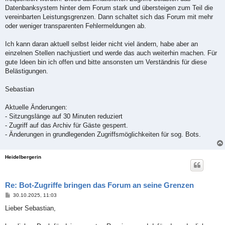
g
Datenbanksystem hinter dem Forum stark und übersteigen zum Teil die
vereinbarten Leistungsgrenzen. Dann schaltet sich das Forum mit mehr
oder weniger transparenten Fehlermeldungen ab.
Ich kann daran aktuell selbst leider nicht viel ändern, habe aber an
einzelnen Stellen nachjustiert und werde das auch weiterhin machen. Für
gute Ideen bin ich offen und bitte ansonsten um Verständnis für diese
Belästigungen.
Sebastian
Aktuelle Änderungen:
- Sitzungslänge auf 30 Minuten reduziert
- Zugriff auf das Archiv für Gäste gesperrt.
- Änderungen in grundlegenden Zugriffsmöglichkeiten für sog. Bots.
Heidelbergerin
Re: Bot-Zugriffe bringen das Forum an seine Grenzen
B
30.10.2025, 11:03
e
i
Lieber Sebastian,
t
r
a