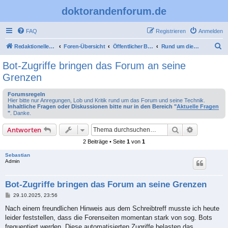
doktorandenforum.de
FAQ
Registrieren
Anmelden
S
Redaktioneller Teil
Foren-Übersicht
Öffentlicher Bereich
Rund um dieses Forum
u
Bot-Zugriffe bringen das Forum an seine
c
Grenzen
h
Forumsregeln
e
Hier bitte nur Anregungen, Lob und Kritik rund um das Forum und seine Technik.
Inhaltliche Fragen oder Diskussionen bitte nur in den Bereich "
Aktuelle Fragen
"
. Danke.
Suche
Erweiterte
Antworten
2 Beiträge • Seite
1
von
1
Sebastian
Admin
Bot-Zugriffe bringen das Forum an seine Grenzen
B
29.10.2025, 23:56
e
i
Nach einem freundlichen Hinweis aus dem Schreibtreff musste ich heute
t
leider feststellen, dass die Forenseiten momentan stark von sog. Bots
r
a
frequentiert werden. Diese automatisierten Zugriffe belasten das