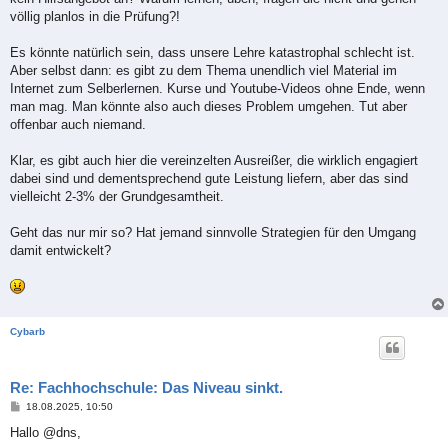
völlig planlos in die Prüfung?!
Es könnte natürlich sein, dass unsere Lehre katastrophal schlecht ist.
Aber selbst dann: es gibt zu dem Thema unendlich viel Material im
Internet zum Selberlernen. Kurse und Youtube-Videos ohne Ende, wenn
man mag. Man könnte also auch dieses Problem umgehen. Tut aber
offenbar auch niemand.
Klar, es gibt auch hier die vereinzelten Ausreißer, die wirklich engagiert
dabei sind und dementsprechend gute Leistung liefern, aber das sind
vielleicht 2-3% der Grundgesamtheit.
Geht das nur mir so? Hat jemand sinnvolle Strategien für den Umgang
damit entwickelt?
Cybarb
Re: Fachhochschule: Das Niveau sinkt.
B
18.08.2025, 10:50
e
i
Hallo @dns,
t