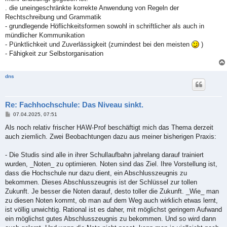
. die uneingeschränkte korrekte Anwendung von Regeln der
Rechtschreibung und Grammatik
- grundlegende Höflichkeitsformen sowohl in schriftlicher als auch in
mündlicher Kommunikation
- Pünktlichkeit und Zuverlässigkeit (zumindest bei den meisten
)
- Fähigkeit zur Selbstorganisation
dns
Re: Fachhochschule: Das Niveau sinkt.
B
07.04.2025, 07:51
e
i
Als noch relativ frischer HAW-Prof beschäftigt mich das Thema derzeit
t
auch ziemlich. Zwei Beobachtungen dazu aus meiner bisherigen Praxis:
r
a
g
- Die Studis sind alle in ihrer Schullaufbahn jahrelang darauf trainiert
wurden, _Noten_ zu optimieren. Noten sind das Ziel. Ihre Vorstellung ist,
dass die Hochschule nur dazu dient, ein Abschlusszeugnis zu
bekommen. Dieses Abschlusszeugnis ist der Schlüssel zur tollen
Zukunft. Je besser die Noten darauf, desto toller die Zukunft. _Wie_ man
zu diesen Noten kommt, ob man auf dem Weg auch wirklich etwas lernt,
ist völlig unwichtig. Rational ist es daher, mit möglichst geringem Aufwand
ein möglichst gutes Abschlusszeugnis zu bekommen. Und so wird dann