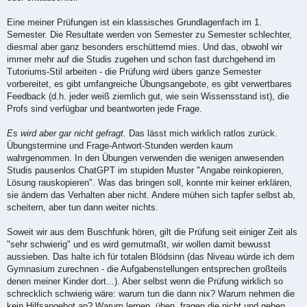
g
Eine meiner Prüfungen ist ein klassisches Grundlagenfach im 1.
Semester. Die Resultate werden von Semester zu Semester schlechter,
diesmal aber ganz besonders erschütternd mies. Und das, obwohl wir
immer mehr auf die Studis zugehen und schon fast durchgehend im
Tutoriums-Stil arbeiten - die Prüfung wird übers ganze Semester
vorbereitet, es gibt umfangreiche Übungsangebote, es gibt verwertbares
Feedback (d.h. jeder weiß ziemlich gut, wie sein Wissensstand ist), die
Profs sind verfügbar und beantworten jede Frage.
Es wird aber gar nicht gefragt.
Das lässt mich wirklich ratlos zurück.
Übungstermine und Frage-Antwort-Stunden werden kaum
wahrgenommen. In den Übungen verwenden die wenigen anwesenden
Studis pausenlos ChatGPT im stupiden Muster "Angabe reinkopieren,
Lösung rauskopieren". Was das bringen soll, konnte mir keiner erklären,
sie ändern das Verhalten aber nicht. Andere mühen sich tapfer selbst ab,
scheitern, aber tun dann weiter nichts.
Soweit wir aus dem Buschfunk hören, gilt die Prüfung seit einiger Zeit als
"sehr schwierig" und es wird gemutmaßt, wir wollen damit bewusst
aussieben. Das halte ich für totalen Blödsinn (das Niveau würde ich dem
Gymnasium zurechnen - die Aufgabenstellungen entsprechen großteils
denen meiner Kinder dort...). Aber selbst wenn die Prüfung wirklich so
schrecklich schwierig wäre: warum tun die dann nix? Warum nehmen die
kein Hilfsangebot an? Warum lernen, üben, fragen die nicht und gehen