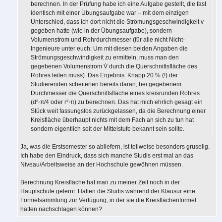
berechnen. In der Prüfung habe ich eine Aufgabe gestellt, die fast
identisch mit einer Übungsaufgabe war – mit dem einzigen
Unterschied, dass ich dort nicht die Strömungsgeschwindigkeit v
gegeben hatte (wie in der Übungsaufgabe), sondern
Volumenstrom und Rohrdurchmesser (für alle nicht Nicht-
Ingenieure unter euch: Um mit diesen beiden Angaben die
Strömungsgeschwindigkeit zu ermitteln, muss man den
gegebenen Volumenstrom V̇ durch die Querschnittsfläche des
Rohres teilen muss). Das Ergebnis: Knapp 20 % (!) der
Studierenden scheiterten bereits daran, bei gegebenem
Durchmesser die Querschnittsfläche eines kreisrunden Rohres
(d²⋅π/4 oder r²⋅π) zu berechnen. Das hat mich ehrlich gesagt ein
Stück weit fassungslos zurückgelassen, da die Berechnung einer
Kreisfläche überhaupt nichts mit dem Fach an sich zu tun hat
sondern eigentlich seit der Mittelstufe bekannt sein sollte.
Ja, was die Erstsemester so abliefern, ist teilweise besonders gruselig.
Ich habe den Eindruck, dass sich manche Studis erst mal an das
Niveau/Arbeitsweise an der Hochschule gewöhnen müssen.
Berechnung Kreisfläche hat man zu meiner Zeit noch in der
Hauptschule gelernt. Hatten die Studis während der Klausur eine
Formelsammlung zur Verfügung, in der sie die Kreisflächenformel
hätten nachschlagen können?