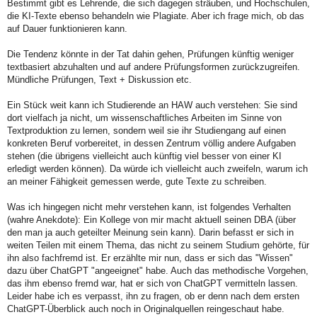
Bestimmt gibt es Lehrende, die sich dagegen sträuben, und Hochschulen,
die KI-Texte ebenso behandeln wie Plagiate. Aber ich frage mich, ob das
auf Dauer funktionieren kann.
Die Tendenz könnte in der Tat dahin gehen, Prüfungen künftig weniger
textbasiert abzuhalten und auf andere Prüfungsformen zurückzugreifen.
Mündliche Prüfungen, Text + Diskussion etc.
Ein Stück weit kann ich Studierende an HAW auch verstehen: Sie sind
dort vielfach ja nicht, um wissenschaftliches Arbeiten im Sinne von
Textproduktion zu lernen, sondern weil sie ihr Studiengang auf einen
konkreten Beruf vorbereitet, in dessen Zentrum völlig andere Aufgaben
stehen (die übrigens vielleicht auch künftig viel besser von einer KI
erledigt werden können). Da würde ich vielleicht auch zweifeln, warum ich
an meiner Fähigkeit gemessen werde, gute Texte zu schreiben.
Was ich hingegen nicht mehr verstehen kann, ist folgendes Verhalten
(wahre Anekdote): Ein Kollege von mir macht aktuell seinen DBA (über
den man ja auch geteilter Meinung sein kann). Darin befasst er sich in
weiten Teilen mit einem Thema, das nicht zu seinem Studium gehörte, für
ihn also fachfremd ist. Er erzählte mir nun, dass er sich das "Wissen"
dazu über ChatGPT "angeeignet" habe. Auch das methodische Vorgehen,
das ihm ebenso fremd war, hat er sich von ChatGPT vermitteln lassen.
Leider habe ich es verpasst, ihn zu fragen, ob er denn nach dem ersten
ChatGPT-Überblick auch noch in Originalquellen reingeschaut habe.