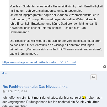
...
Von ihren Studenten erwartet die Universität künftig mehr Ernsthaftigkeit
im Studium. Lehrveranstaltungen seien kein „optionales
Unterhaltungsprogramm“, sagte der Viadrina-Vizepräsident für Lehre
und Studium, Christoph Brömmelmeyer, der selber Wirtschaftsrecht
lehrt. Er sei kein Entertainer und könne Studierende nicht nur damit
gewinnen, dass er sehr unterhaltsam sei. „Ich bin nicht Jan
Böhmermann.“
Die Hochschule will wieder eine „Kultur der Verbindlichkeit“ etablieren,
so dass die Studenten wirklich an wichtigen Lehrveranstaltungen
teilnehmen. „Man muss sich ernsthaft mit Themen auseinandersetzen“,
sagte Brömmelmeyer.
https://www.tagesspiegel.de/berlin/refo ... 91881.html
dns
Re: Fachhochschule: Das Niveau sinkt.
B
18.08.2025, 10:00
e
i
Ich hoffe, ich bin nicht mehr der einzige, der hier schreibt
- aber nach
t
der vergangenen Prüfungsphase bin ich nochmal ein Stück verblüffter
r
a
oder enttäuschter.