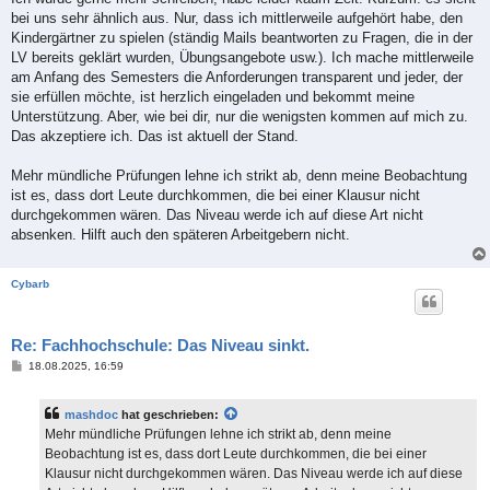
bei uns sehr ähnlich aus. Nur, dass ich mittlerweile aufgehört habe, den
Kindergärtner zu spielen (ständig Mails beantworten zu Fragen, die in der
LV bereits geklärt wurden, Übungsangebote usw.). Ich mache mittlerweile
am Anfang des Semesters die Anforderungen transparent und jeder, der
sie erfüllen möchte, ist herzlich eingeladen und bekommt meine
Unterstützung. Aber, wie bei dir, nur die wenigsten kommen auf mich zu.
Das akzeptiere ich. Das ist aktuell der Stand.
Mehr mündliche Prüfungen lehne ich strikt ab, denn meine Beobachtung
ist es, dass dort Leute durchkommen, die bei einer Klausur nicht
durchgekommen wären. Das Niveau werde ich auf diese Art nicht
absenken. Hilft auch den späteren Arbeitgebern nicht.
Cybarb
Re: Fachhochschule: Das Niveau sinkt.
B
18.08.2025, 16:59
e
i
t
mashdoc
hat geschrieben:
r
a
Mehr mündliche Prüfungen lehne ich strikt ab, denn meine
g
Beobachtung ist es, dass dort Leute durchkommen, die bei einer
Klausur nicht durchgekommen wären. Das Niveau werde ich auf diese