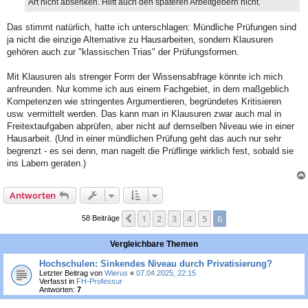
Art nicht absenken. Hilft auch den späteren Arbeitgebern nicht.
Das stimmt natürlich, hatte ich unterschlagen: Mündliche Prüfungen sind
ja nicht die einzige Alternative zu Hausarbeiten, sondern Klausuren
gehören auch zur "klassischen Trias" der Prüfungsformen.
Mit Klausuren als strenger Form der Wissensabfrage könnte ich mich
anfreunden. Nur komme ich aus einem Fachgebiet, in dem maßgeblich
Kompetenzen wie stringentes Argumentieren, begründetes Kritisieren
usw. vermittelt werden. Das kann man in Klausuren zwar auch mal in
Freitextaufgaben abprüfen, aber nicht auf demselben Niveau wie in einer
Hausarbeit. (Und in einer mündlichen Prüfung geht das auch nur sehr
begrenzt - es sei denn, man nagelt die Prüflinge wirklich fest, sobald sie
ins Labern geraten.)
Antworten
1
2
3
4
5
6
Vorherige
58 Beiträge
Vergleichbare Themen
Hochschulen: Sinkendes Niveau durch Privatisierung?
Letzter Beitrag von
Wierus
«
07.04.2025, 22:15
Verfasst in
FH-Professur
Antworten:
7