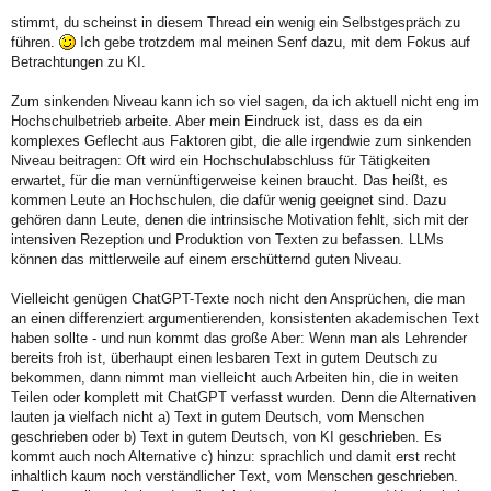
r
a
stimmt, du scheinst in diesem Thread ein wenig ein Selbstgespräch zu
g
führen.
Ich gebe trotzdem mal meinen Senf dazu, mit dem Fokus auf
Betrachtungen zu KI.
Zum sinkenden Niveau kann ich so viel sagen, da ich aktuell nicht eng im
Hochschulbetrieb arbeite. Aber mein Eindruck ist, dass es da ein
komplexes Geflecht aus Faktoren gibt, die alle irgendwie zum sinkenden
Niveau beitragen: Oft wird ein Hochschulabschluss für Tätigkeiten
erwartet, für die man vernünftigerweise keinen braucht. Das heißt, es
kommen Leute an Hochschulen, die dafür wenig geeignet sind. Dazu
gehören dann Leute, denen die intrinsische Motivation fehlt, sich mit der
intensiven Rezeption und Produktion von Texten zu befassen. LLMs
können das mittlerweile auf einem erschütternd guten Niveau.
Vielleicht genügen ChatGPT-Texte noch nicht den Ansprüchen, die man
an einen differenziert argumentierenden, konsistenten akademischen Text
haben sollte - und nun kommt das große Aber: Wenn man als Lehrender
bereits froh ist, überhaupt einen lesbaren Text in gutem Deutsch zu
bekommen, dann nimmt man vielleicht auch Arbeiten hin, die in weiten
Teilen oder komplett mit ChatGPT verfasst wurden. Denn die Alternativen
lauten ja vielfach nicht a) Text in gutem Deutsch, vom Menschen
geschrieben oder b) Text in gutem Deutsch, von KI geschrieben. Es
kommt auch noch Alternative c) hinzu: sprachlich und damit erst recht
inhaltlich kaum noch verständlicher Text, vom Menschen geschrieben.