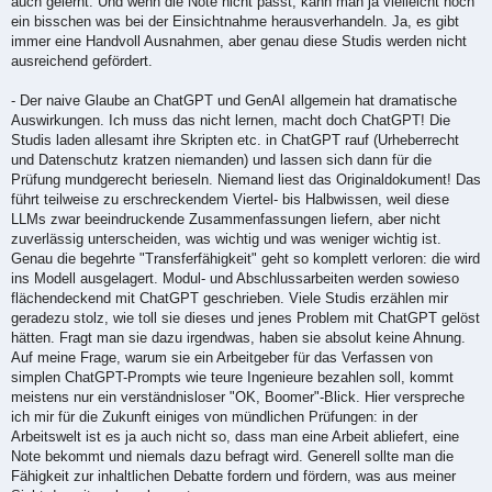
auch gelernt. Und wenn die Note nicht passt, kann man ja vielleicht noch
ein bisschen was bei der Einsichtnahme herausverhandeln. Ja, es gibt
immer eine Handvoll Ausnahmen, aber genau diese Studis werden nicht
ausreichend gefördert.
- Der naive Glaube an ChatGPT und GenAI allgemein hat dramatische
Auswirkungen. Ich muss das nicht lernen, macht doch ChatGPT! Die
Studis laden allesamt ihre Skripten etc. in ChatGPT rauf (Urheberrecht
und Datenschutz kratzen niemanden) und lassen sich dann für die
Prüfung mundgerecht berieseln. Niemand liest das Originaldokument! Das
führt teilweise zu erschreckendem Viertel- bis Halbwissen, weil diese
LLMs zwar beeindruckende Zusammenfassungen liefern, aber nicht
zuverlässig unterscheiden, was wichtig und was weniger wichtig ist.
Genau die begehrte "Transferfähigkeit" geht so komplett verloren: die wird
ins Modell ausgelagert. Modul- und Abschlussarbeiten werden sowieso
flächendeckend mit ChatGPT geschrieben. Viele Studis erzählen mir
geradezu stolz, wie toll sie dieses und jenes Problem mit ChatGPT gelöst
hätten. Fragt man sie dazu irgendwas, haben sie absolut keine Ahnung.
Auf meine Frage, warum sie ein Arbeitgeber für das Verfassen von
simplen ChatGPT-Prompts wie teure Ingenieure bezahlen soll, kommt
meistens nur ein verständnisloser "OK, Boomer"-Blick. Hier verspreche
ich mir für die Zukunft einiges von mündlichen Prüfungen: in der
Arbeitswelt ist es ja auch nicht so, dass man eine Arbeit abliefert, eine
Note bekommt und niemals dazu befragt wird. Generell sollte man die
Fähigkeit zur inhaltlichen Debatte fordern und fördern, was aus meiner