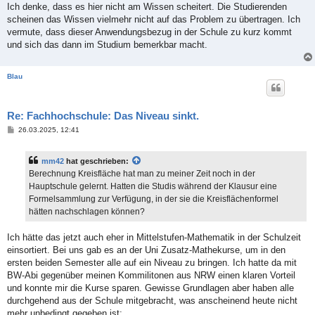
Ich denke, dass es hier nicht am Wissen scheitert. Die Studierenden
scheinen das Wissen vielmehr nicht auf das Problem zu übertragen. Ich
vermute, dass dieser Anwendungsbezug in der Schule zu kurz kommt
und sich das dann im Studium bemerkbar macht.
Blau
Re: Fachhochschule: Das Niveau sinkt.
B
26.03.2025, 12:41
e
i
t
mm42
hat geschrieben:
r
a
Berechnung Kreisfläche hat man zu meiner Zeit noch in der
g
Hauptschule gelernt. Hatten die Studis während der Klausur eine
Formelsammlung zur Verfügung, in der sie die Kreisflächenformel
hätten nachschlagen können?
Ich hätte das jetzt auch eher in Mittelstufen-Mathematik in der Schulzeit
einsortiert. Bei uns gab es an der Uni Zusatz-Mathekurse, um in den
ersten beiden Semester alle auf ein Niveau zu bringen. Ich hatte da mit
BW-Abi gegenüber meinen Kommilitonen aus NRW einen klaren Vorteil
und konnte mir die Kurse sparen. Gewisse Grundlagen aber haben alle
durchgehend aus der Schule mitgebracht, was anscheinend heute nicht
mehr unbedingt gegeben ist: