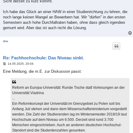
Sicht derzeit zu kurz kommt.
Ich habe das Glück an einer HAW in einer Studienrichtung zu lehren, die
noch lange keinen Mangel an Bewerbern hat. Wir "dürfen" in den ersten
Semestern auch hohe Durchfallraten haben, ohne dass gleich irgendwo
gemurrt wird. Aber das ist auch nicht die Lösung.
dns
Re: Fachhochschule: Das Niveau sinkt.
B
14.05.2025, 20:04
e
i
Eine Meldung, die m.E. zur Diskussion passt:
t
r
a
g
Reform an Europa-Universität: Runde Tische statt Vorlesungen an der
Universität Viadrina
...
Ein Reformkonzept der Universität im Grenzgebiet zu Polen soll bis
Anfang Juli stehen und dann dem Wissenschaftsministerium vorgestellt
werden. Die Zahl der Studierenden lag im Wintersemester 2018/19 laut
Hochschule auf dem Niveau um 6.500. Derzeit sind rund 3.700
Menschen eingeschrieben. Auch an anderen deutschen Hochschul-
Standort sind die Studentenzahlen gesunken.