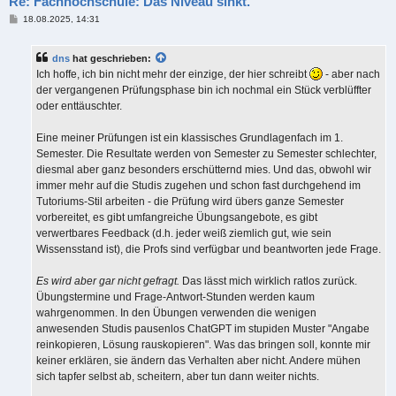
Re: Fachhochschule: Das Niveau sinkt.
B
18.08.2025, 14:31
e
i
t
dns
hat geschrieben:
r
a
Ich hoffe, ich bin nicht mehr der einzige, der hier schreibt
- aber nach
g
der vergangenen Prüfungsphase bin ich nochmal ein Stück verblüffter
oder enttäuschter.
Eine meiner Prüfungen ist ein klassisches Grundlagenfach im 1.
Semester. Die Resultate werden von Semester zu Semester schlechter,
diesmal aber ganz besonders erschütternd mies. Und das, obwohl wir
immer mehr auf die Studis zugehen und schon fast durchgehend im
Tutoriums-Stil arbeiten - die Prüfung wird übers ganze Semester
vorbereitet, es gibt umfangreiche Übungsangebote, es gibt
verwertbares Feedback (d.h. jeder weiß ziemlich gut, wie sein
Wissensstand ist), die Profs sind verfügbar und beantworten jede Frage.
Es wird aber gar nicht gefragt.
Das lässt mich wirklich ratlos zurück.
Übungstermine und Frage-Antwort-Stunden werden kaum
wahrgenommen. In den Übungen verwenden die wenigen
anwesenden Studis pausenlos ChatGPT im stupiden Muster "Angabe
reinkopieren, Lösung rauskopieren". Was das bringen soll, konnte mir
keiner erklären, sie ändern das Verhalten aber nicht. Andere mühen
sich tapfer selbst ab, scheitern, aber tun dann weiter nichts.