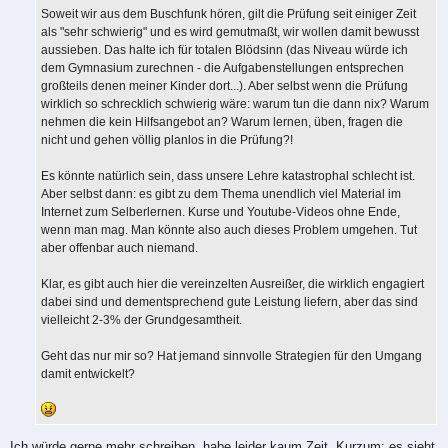
Soweit wir aus dem Buschfunk hören, gilt die Prüfung seit einiger Zeit
als "sehr schwierig" und es wird gemutmaßt, wir wollen damit bewusst
aussieben. Das halte ich für totalen Blödsinn (das Niveau würde ich
dem Gymnasium zurechnen - die Aufgabenstellungen entsprechen
großteils denen meiner Kinder dort...). Aber selbst wenn die Prüfung
wirklich so schrecklich schwierig wäre: warum tun die dann nix? Warum
nehmen die kein Hilfsangebot an? Warum lernen, üben, fragen die
nicht und gehen völlig planlos in die Prüfung?!
Es könnte natürlich sein, dass unsere Lehre katastrophal schlecht ist.
Aber selbst dann: es gibt zu dem Thema unendlich viel Material im
Internet zum Selberlernen. Kurse und Youtube-Videos ohne Ende,
wenn man mag. Man könnte also auch dieses Problem umgehen. Tut
aber offenbar auch niemand.
Klar, es gibt auch hier die vereinzelten Ausreißer, die wirklich engagiert
dabei sind und dementsprechend gute Leistung liefern, aber das sind
vielleicht 2-3% der Grundgesamtheit.
Geht das nur mir so? Hat jemand sinnvolle Strategien für den Umgang
damit entwickelt?
Ich würde gerne mehr schreiben, habe leider kaum Zeit. Kurzum: es sieht