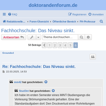
doktorandenforum.de
FAQ
Registrieren
Anmelden
S
Redaktioneller Teil
Foren-Übersicht
Öffentlicher Bereich
FH-Professur
u
Fachhochschule: Das Niveau sinkt.
c
Suche
Erweiterte
Antworten
h
e
1
2
3
4
5
6
Vorherige
58 Beiträge
Grounded
Re: Fachhochschule: Das Niveau sinkt.
B
22.03.2025, 14:53
e
i
t
mm42
hat geschrieben:
r
a
g
Stud3nt
hat geschrieben:
Ich habe im ersten Semester eines MINT-Studiengangs die
Vorlesung Strömungsmechanik gehalten. Eine der
Standardaufgaben dort: Den Druckverlust einer Rohrleitungen