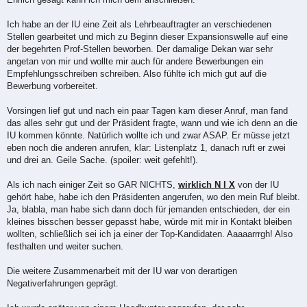
t
r
a
Ich habe an der IU eine Zeit als Lehrbeauftragter an verschiedenen
g
Stellen gearbeitet und mich zu Beginn dieser Expansionswelle auf eine
der begehrten Prof-Stellen beworben. Der damalige Dekan war sehr
angetan von mir und wollte mir auch für andere Bewerbungen ein
Empfehlungsschreiben schreiben. Also fühlte ich mich gut auf die
Bewerbung vorbereitet.
Vorsingen lief gut und nach ein paar Tagen kam dieser Anruf, man fand
das alles sehr gut und der Präsident fragte, wann und wie ich denn an die
IU kommen könnte. Natürlich wollte ich und zwar ASAP. Er müsse jetzt
eben noch die anderen anrufen, klar: Listenplatz 1, danach ruft er zwei
und drei an. Geile Sache. (spoiler: weit gefehlt!).
Als ich nach einiger Zeit so GAR NICHTS,
wirklich N I X
von der IU
gehört habe, habe ich den Präsidenten angerufen, wo den mein Ruf bleibt.
Ja, blabla, man habe sich dann doch für jemanden entschieden, der ein
kleines bisschen besser gepasst habe, würde mit mir in Kontakt bleiben
wollten, schließlich sei ich ja einer der Top-Kandidaten. Aaaaarrrgh! Also
festhalten und weiter suchen.
Die weitere Zusammenarbeit mit der IU war von derartigen
Negativerfahrungen geprägt.