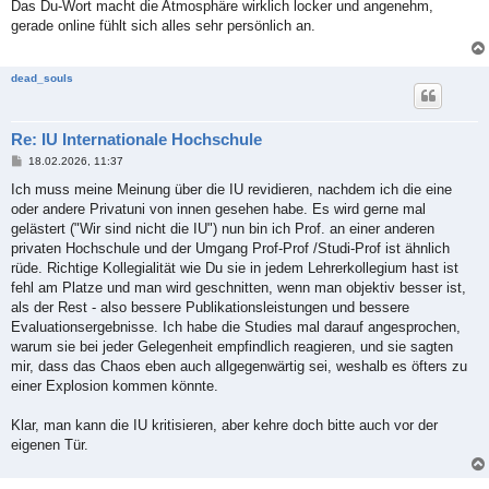
i
Das Du-Wort macht die Atmosphäre wirklich locker und angenehm,
t
gerade online fühlt sich alles sehr persönlich an.
r
a
g
dead_souls
Re: IU Internationale Hochschule
B
18.02.2026, 11:37
e
i
Ich muss meine Meinung über die IU revidieren, nachdem ich die eine
t
oder andere Privatuni von innen gesehen habe. Es wird gerne mal
r
a
gelästert ("Wir sind nicht die IU") nun bin ich Prof. an einer anderen
g
privaten Hochschule und der Umgang Prof-Prof /Studi-Prof ist ähnlich
rüde. Richtige Kollegialität wie Du sie in jedem Lehrerkollegium hast ist
fehl am Platze und man wird geschnitten, wenn man objektiv besser ist,
als der Rest - also bessere Publikationsleistungen und bessere
Evaluationsergebnisse. Ich habe die Studies mal darauf angesprochen,
warum sie bei jeder Gelegenheit empfindlich reagieren, und sie sagten
mir, dass das Chaos eben auch allgegenwärtig sei, weshalb es öfters zu
einer Explosion kommen könnte.
Klar, man kann die IU kritisieren, aber kehre doch bitte auch vor der
eigenen Tür.