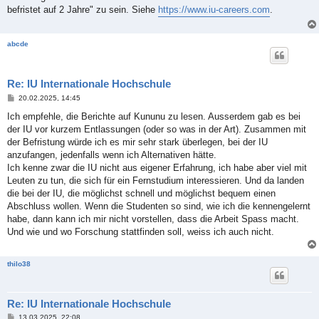
t
befristet auf 2 Jahre" zu sein. Siehe
https://www.iu-careers.com
.
r
a
g
abcde
Re: IU Internationale Hochschule
B
20.02.2025, 14:45
e
i
Ich empfehle, die Berichte auf Kununu zu lesen. Ausserdem gab es bei
t
der IU vor kurzem Entlassungen (oder so was in der Art). Zusammen mit
r
a
der Befristung würde ich es mir sehr stark überlegen, bei der IU
g
anzufangen, jedenfalls wenn ich Alternativen hätte.
Ich kenne zwar die IU nicht aus eigener Erfahrung, ich habe aber viel mit
Leuten zu tun, die sich für ein Fernstudium interessieren. Und da landen
die bei der IU, die möglichst schnell und möglichst bequem einen
Abschluss wollen. Wenn die Studenten so sind, wie ich die kennengelernt
habe, dann kann ich mir nicht vorstellen, dass die Arbeit Spass macht.
Und wie und wo Forschung stattfinden soll, weiss ich auch nicht.
thilo38
Re: IU Internationale Hochschule
B
13.03.2025, 22:08