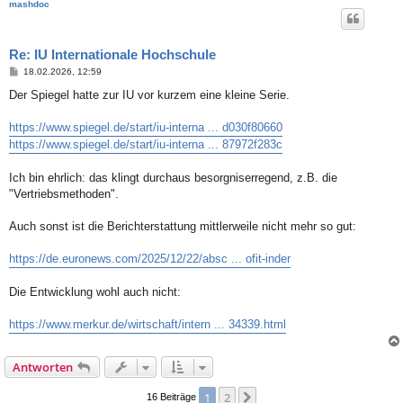
mashdoc
Re: IU Internationale Hochschule
B
18.02.2026, 12:59
e
i
Der Spiegel hatte zur IU vor kurzem eine kleine Serie.
t
r
a
https://www.spiegel.de/start/iu-interna ... d030f80660
g
https://www.spiegel.de/start/iu-interna ... 87972f283c
Ich bin ehrlich: das klingt durchaus besorgniserregend, z.B. die
"Vertriebsmethoden".
Auch sonst ist die Berichterstattung mittlerweile nicht mehr so gut:
https://de.euronews.com/2025/12/22/absc ... ofit-inder
Die Entwicklung wohl auch nicht:
https://www.merkur.de/wirtschaft/intern ... 34339.html
Antworten
1
2
Nächste
16 Beiträge