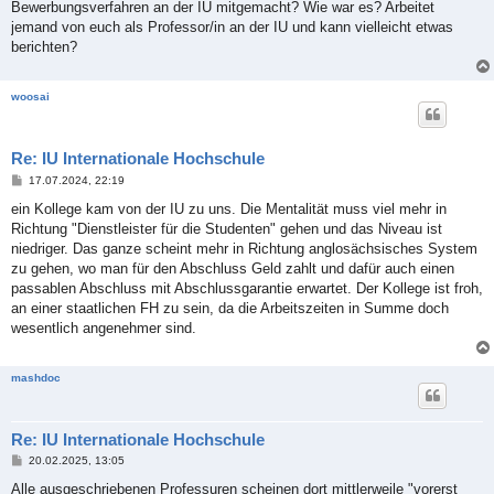
Bewerbungsverfahren an der IU mitgemacht? Wie war es? Arbeitet
jemand von euch als Professor/in an der IU und kann vielleicht etwas
berichten?
woosai
Re: IU Internationale Hochschule
B
17.07.2024, 22:19
e
i
ein Kollege kam von der IU zu uns. Die Mentalität muss viel mehr in
t
Richtung "Dienstleister für die Studenten" gehen und das Niveau ist
r
a
niedriger. Das ganze scheint mehr in Richtung anglosächsisches System
g
zu gehen, wo man für den Abschluss Geld zahlt und dafür auch einen
passablen Abschluss mit Abschlussgarantie erwartet. Der Kollege ist froh,
an einer staatlichen FH zu sein, da die Arbeitszeiten in Summe doch
wesentlich angenehmer sind.
mashdoc
Re: IU Internationale Hochschule
B
20.02.2025, 13:05
e
i
Alle ausgeschriebenen Professuren scheinen dort mittlerweile "vorerst