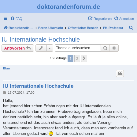
doktorandenforum.de
FAQ
Registrieren
Anmelden
S
Redaktioneller Teil
Foren-Übersicht
Öffentlicher Bereich
FH-Professur
u
IU Internationale Hochschule
c
Suche
Erweiterte
Antworten
h
e
1
2
Nächste
16 Beiträge
Blau
IU Internationale Hochschule
B
17.07.2024, 17:09
e
i
Hallo,
t
hat jemand hier schon Erfahrungen mit der IU Internationalen
r
a
Hochschule? Ich bin zu einem Probevortrag eingeladen, freue mich
g
darüber natürlich sehr, bin aber auch aufgeregt. Es läuft ja alles online,
entsprechend ist das auch etwas anders, als übliche Vorsing-
Veranstaltungen. Interessant fand ich auch, dass man von vornherein auf
allen Ebenen geduzt wird
Hat von euch schon mal ein