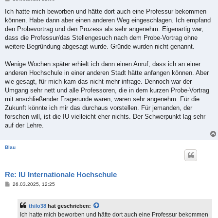
e
i
Ich hatte mich beworben und hätte dort auch eine Professur bekommen
t
können. Habe dann aber einen anderen Weg eingeschlagen. Ich empfand
r
a
den Probevortrag und den Prozess als sehr angenehm. Eigenartig war,
g
dass die Professur/das Stellengesuch nach dem Probe-Vortrag ohne
weitere Begründung abgesagt wurde. Gründe wurden nicht genannt.
Wenige Wochen später erhielt ich dann einen Anruf, dass ich an einer
anderen Hochschule in einer anderen Stadt hätte anfangen können. Aber
wie gesagt, für mich kam das nicht mehr infrage. Dennoch war der
Umgang sehr nett und alle Professoren, die in dem kurzen Probe-Vortrag
mit anschließender Fragerunde waren, waren sehr angenehm. Für die
Zukunft könnte ich mir das durchaus vorstellen. Für jemanden, der
forschen will, ist die IU vielleicht eher nichts. Der Schwerpunkt lag sehr
auf der Lehre.
Blau
Re: IU Internationale Hochschule
B
26.03.2025, 12:25
e
i
t
thilo38
hat geschrieben:
r
a
Ich hatte mich beworben und hätte dort auch eine Professur bekommen