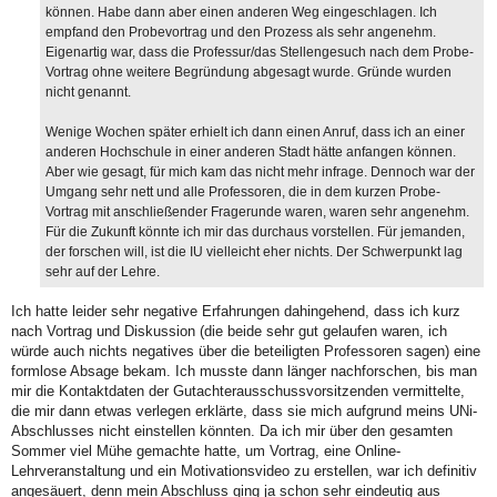
g
können. Habe dann aber einen anderen Weg eingeschlagen. Ich
empfand den Probevortrag und den Prozess als sehr angenehm.
Eigenartig war, dass die Professur/das Stellengesuch nach dem Probe-
Vortrag ohne weitere Begründung abgesagt wurde. Gründe wurden
nicht genannt.
Wenige Wochen später erhielt ich dann einen Anruf, dass ich an einer
anderen Hochschule in einer anderen Stadt hätte anfangen können.
Aber wie gesagt, für mich kam das nicht mehr infrage. Dennoch war der
Umgang sehr nett und alle Professoren, die in dem kurzen Probe-
Vortrag mit anschließender Fragerunde waren, waren sehr angenehm.
Für die Zukunft könnte ich mir das durchaus vorstellen. Für jemanden,
der forschen will, ist die IU vielleicht eher nichts. Der Schwerpunkt lag
sehr auf der Lehre.
Ich hatte leider sehr negative Erfahrungen dahingehend, dass ich kurz
nach Vortrag und Diskussion (die beide sehr gut gelaufen waren, ich
würde auch nichts negatives über die beteiligten Professoren sagen) eine
formlose Absage bekam. Ich musste dann länger nachforschen, bis man
mir die Kontaktdaten der Gutachterausschussvorsitzenden vermittelte,
die mir dann etwas verlegen erklärte, dass sie mich aufgrund meins UNi-
Abschlusses nicht einstellen könnten. Da ich mir über den gesamten
Sommer viel Mühe gemachte hatte, um Vortrag, eine Online-
Lehrveranstaltung und ein Motivationsvideo zu erstellen, war ich definitiv
angesäuert, denn mein Abschluss ging ja schon sehr eindeutig aus