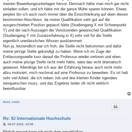
meinen Bewerbungsunterlagen hervor. Demnach hätte man mich gar nicht
einladen sollen, und ich hätte mir die ganze Mühe sparen können. Etwas
perplex bin ich auch noch immer über die Einschränkung auf eben diesen
bestimmten Abschluss, da meine Qualifikation sehr gut auf die
ausgeschrieben Position gepasst hätte (Studiengang X mit Schwerpunkt
Y) und die nach Aussagen der Vorsitzenden gewünschet Qualifikation
(Studiengang Y mit Zusatzerfahrung in X) sehr viel für die Stelle
eigentlich unerlässliches Wissen ausklammert.
Nun ja, letztendlich war ich froh, die Stelle nicht bekommen und dafür
meine jetzige Stelle gekündigt zu haben. Wenn ich im Zuge der
Entlassungswelle kurz darauf die Professur wieder verloren und eben
auch meine jetzige Stelle nicht mehr hätte, wäre das echt dramatisch
gewesen. Allerdings bin ich aus der Erfahrung heraus auch nicht mehr
allzu motiviert, mich nochmal auf eine Professur zu bewerben. Es ist halt
sehr viel Arbeit, die ich neben Job und drei kleinen Kinder irgendwo
reinquetschen muss, und das Ergebnis leider oft nicht wirklich
beeinflussbar.
dead_souls
Re: IU Internationale Hochschule
B
09.07.2025, 10:56
e
i
Ehrlich gesagt kann ich mich dem anschließen.