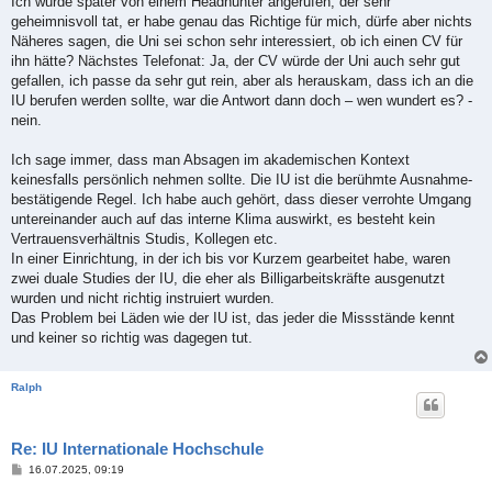
Ich wurde später von einem Headhunter angerufen, der sehr
geheimnisvoll tat, er habe genau das Richtige für mich, dürfe aber nichts
Näheres sagen, die Uni sei schon sehr interessiert, ob ich einen CV für
ihn hätte? Nächstes Telefonat: Ja, der CV würde der Uni auch sehr gut
gefallen, ich passe da sehr gut rein, aber als herauskam, dass ich an die
IU berufen werden sollte, war die Antwort dann doch – wen wundert es? -
nein.
Ich sage immer, dass man Absagen im akademischen Kontext
keinesfalls persönlich nehmen sollte. Die IU ist die berühmte Ausnahme-
bestätigende Regel. Ich habe auch gehört, dass dieser verrohte Umgang
untereinander auch auf das interne Klima auswirkt, es besteht kein
Vertrauensverhältnis Studis, Kollegen etc.
In einer Einrichtung, in der ich bis vor Kurzem gearbeitet habe, waren
zwei duale Studies der IU, die eher als Billigarbeitskräfte ausgenutzt
wurden und nicht richtig instruiert wurden.
Das Problem bei Läden wie der IU ist, das jeder die Missstände kennt
und keiner so richtig was dagegen tut.
Ralph
Re: IU Internationale Hochschule
B
16.07.2025, 09:19
e