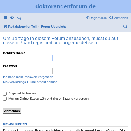
doktorandenforum.de
FAQ
Registrieren
Anmelden
S
Redaktioneller Teil
Foren-Übersicht
u
Um Beiträge in diesem Forum anzusehen, musst du auf
c
diesem Board registriert und angemeldet sein.
h
Benutzername:
e
Passwort:
Ich habe mein Passwort vergessen
Die Aktivierungs-E-Mail erneut senden
Angemeldet bleiben
Meinen Online-Status während dieser Sitzung verbergen
REGISTRIEREN
Du musst in diesem Forum registriert sein, um dich anmelden zu können. Die