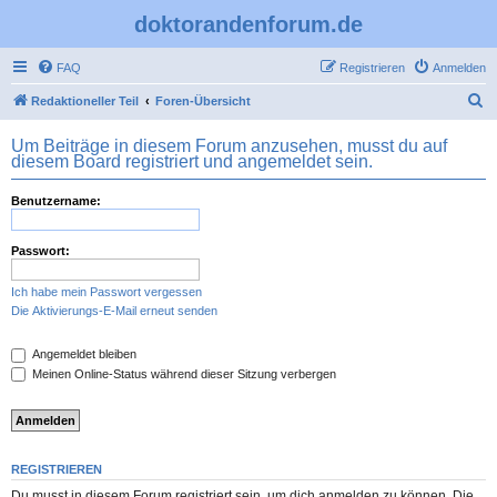
doktorandenforum.de
FAQ
Registrieren
Anmelden
S
Redaktioneller Teil
Foren-Übersicht
u
Um Beiträge in diesem Forum anzusehen, musst du auf
c
diesem Board registriert und angemeldet sein.
h
Benutzername:
e
Passwort:
Ich habe mein Passwort vergessen
Die Aktivierungs-E-Mail erneut senden
Angemeldet bleiben
Meinen Online-Status während dieser Sitzung verbergen
REGISTRIEREN
Du musst in diesem Forum registriert sein, um dich anmelden zu können. Die