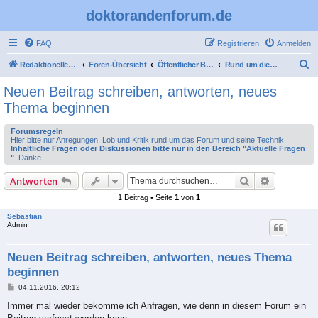
doktorandenforum.de
FAQ
Registrieren
Anmelden
S
Redaktioneller Teil
Foren-Übersicht
Öffentlicher Bereich
Rund um dieses Forum
u
Neuen Beitrag schreiben, antworten, neues
c
Thema beginnen
h
Forumsregeln
e
Hier bitte nur Anregungen, Lob und Kritik rund um das Forum und seine Technik.
Inhaltliche Fragen oder Diskussionen bitte nur in den Bereich "
Aktuelle Fragen
"
. Danke.
Suche
Erweiterte
Antworten
1 Beitrag • Seite
1
von
1
Sebastian
Admin
Neuen Beitrag schreiben, antworten, neues Thema
beginnen
B
04.11.2016, 20:12
e
i
Immer mal wieder bekomme ich Anfragen, wie denn in diesem Forum ein
t