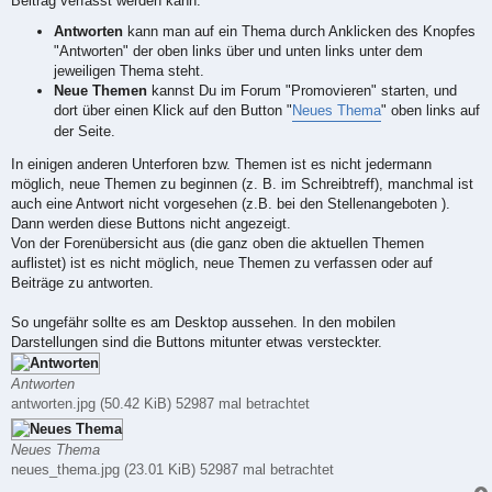
Beitrag verfasst werden kann.
r
a
Antworten
kann man auf ein Thema durch Anklicken des Knopfes
g
"Antworten" der oben links über und unten links unter dem
jeweiligen Thema steht.
Neue Themen
kannst Du im Forum "Promovieren" starten, und
dort über einen Klick auf den Button "
Neues Thema
" oben links auf
der Seite.
In einigen anderen Unterforen bzw. Themen ist es nicht jedermann
möglich, neue Themen zu beginnen (z. B. im Schreibtreff), manchmal ist
auch eine Antwort nicht vorgesehen (z.B. bei den Stellenangeboten ).
Dann werden diese Buttons nicht angezeigt.
Von der Forenübersicht aus (die ganz oben die aktuellen Themen
auflistet) ist es nicht möglich, neue Themen zu verfassen oder auf
Beiträge zu antworten.
So ungefähr sollte es am Desktop aussehen. In den mobilen
Darstellungen sind die Buttons mitunter etwas versteckter.
Antworten
antworten.jpg (50.42 KiB) 52987 mal betrachtet
Neues Thema
neues_thema.jpg (23.01 KiB) 52987 mal betrachtet