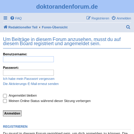
doktorandenforum.de
FAQ
Registrieren
Anmelden
S
Redaktioneller Teil
Foren-Übersicht
u
Um Beiträge in diesem Forum anzusehen, musst du auf
c
diesem Board registriert und angemeldet sein.
h
Benutzername:
e
Passwort:
Ich habe mein Passwort vergessen
Die Aktivierungs-E-Mail erneut senden
Angemeldet bleiben
Meinen Online-Status während dieser Sitzung verbergen
REGISTRIEREN
Du musst in diesem Forum registriert sein, um dich anmelden zu können. Die