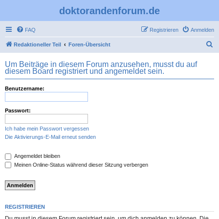
doktorandenforum.de
FAQ
Registrieren
Anmelden
S
Redaktioneller Teil
Foren-Übersicht
u
Um Beiträge in diesem Forum anzusehen, musst du auf
c
diesem Board registriert und angemeldet sein.
h
Benutzername:
e
Passwort:
Ich habe mein Passwort vergessen
Die Aktivierungs-E-Mail erneut senden
Angemeldet bleiben
Meinen Online-Status während dieser Sitzung verbergen
REGISTRIEREN
Du musst in diesem Forum registriert sein, um dich anmelden zu können. Die