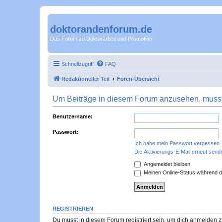
doktorandenforum.de
Das Forum zu Doktorarbeit und Promotion
Schnellzugriff
FAQ
Redaktioneller Teil
Foren-Übersicht
Um Beiträge in diesem Forum anzusehen, musst 
Benutzername:
Passwort:
Ich habe mein Passwort vergessen
Die Aktivierungs-E-Mail erneut send
Angemeldet bleiben
Meinen Online-Status während d
REGISTRIEREN
Du musst in diesem Forum registriert sein, um dich anmelden zu