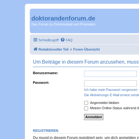
doktorandenforum.de
Das Forum zu Doktorarbeit und Promotion
Schnellzugriff
FAQ
Redaktioneller Teil
Foren-Übersicht
Um Beiträge in diesem Forum anzusehen, musst 
Benutzername:
Passwort:
Ich habe mein Passwort vergessen
Die Aktivierungs-E-Mail erneut send
Angemeldet bleiben
Meinen Online-Status während d
REGISTRIEREN
Du musst in diesem Forum registriert sein, um dich anmelden zu