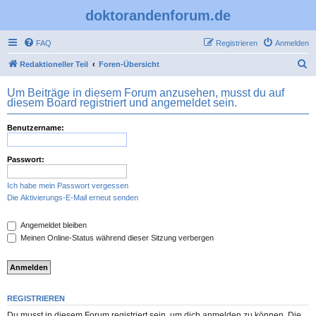
doktorandenforum.de
FAQ
Registrieren
Anmelden
S
Redaktioneller Teil
Foren-Übersicht
u
Um Beiträge in diesem Forum anzusehen, musst du auf
c
diesem Board registriert und angemeldet sein.
h
Benutzername:
e
Passwort:
Ich habe mein Passwort vergessen
Die Aktivierungs-E-Mail erneut senden
Angemeldet bleiben
Meinen Online-Status während dieser Sitzung verbergen
REGISTRIEREN
Du musst in diesem Forum registriert sein, um dich anmelden zu können. Die