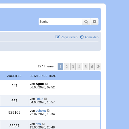
Suche
Erweiterte Suche
Registrieren
Anmelden
1
2
3
4
5
6
Nächste
127 Themen
ZUGRIFFE
LETZTER BEITRAG
L
von
Aguti
Z
247
e
06.08.2026, 09:52
t
u
z
t
L
von
DrNo
g
Z
667
e
e
04.08.2026, 16:57
r
t
r
u
B
z
L
von
echolot
e
Z
929169
t
e
22.07.2026, 16:34
i
i
g
e
t
t
r
u
z
r
f
r
B
L
von
dns
t
a
Z
33287
e
g
e
13.06.2026, 20:48
e
g