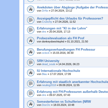
Anekdoten über Abgänge (Aufgabe der Professu
von
DrNo
»
27.04.2024, 13:12
Anzeigepflicht des Urlaubs für Professoren?
von
Crunchy
»
27.04.2026, 11:52
Erfahrungen mit "KI in der Lehre"
von
dns
»
20.04.2026, 17:13
Probezeitevaluation als FH Prof
von
donkeydoeshisphd
»
01.10.2021, 21:50
Berufungsverhandlungen FH Professur
von
oclock
»
15.03.2016, 00:30
SRH University
von
dead_souls
»
14.04.2026, 06:23
IU Internationale Hochschule
von
Blau
»
17.07.2024, 17:09
Erfahrung mit staatlich anerkannter Hochschule
von
neuling2018
»
09.09.2024, 11:55
Erfahrung mit FH-Professuren außerhalb Deuts
von
dns
»
09.07.2025, 07:43
Semesterferien vs Schulferien (NRW
von
DocOc
»
18.03.2024, 10:48