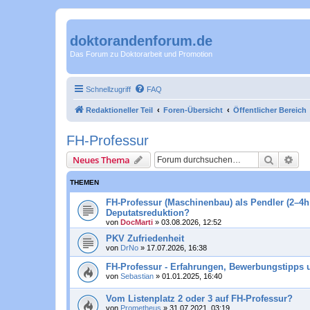
doktorandenforum.de
Das Forum zu Doktorarbeit und Promotion
Schnellzugriff
FAQ
Redaktioneller Teil
Foren-Übersicht
Öffentlicher Bereich
FH-Professur
Suche
Erw
Neues Thema
THEMEN
FH-Professur (Maschinenbau) als Pendler (2–4h 
Deputatsreduktion?
von
DocMarti
»
03.08.2026, 12:52
PKV Zufriedenheit
von
DrNo
»
17.07.2026, 16:38
FH-Professur - Erfahrungen, Bewerbungstipps u
von
Sebastian
»
01.01.2025, 16:40
Vom Listenplatz 2 oder 3 auf FH-Professur?
von
Prometheus
»
31.07.2021, 03:19