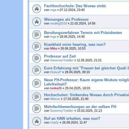
Fachhochschule: Das Niveau sinkt.
von
mga
»
07.12.2024, 23:40
Weisungen als Professor
von
neuling2018
»
21.02.2024, 14:56
Berufungsverfahren Termin mit Präsidenten
von
mga
»
28.06.2025, 14:40
Krankheit vorm hearing, was nun?
von
Mika
»
26.06.2025, 10:53
Professur auf Zeit
von
SweeneyToddler
»
11.05.2025, 21:21
Eure Erfahrung mit "Frauen bei gleicher Quali 
von
HeavyP
»
28.04.2025, 09:10
Neue FH-Professur: Kaum eigene Module mögli
Lehrfreiheit?
von
heike25
»
25.04.2025, 18:03
Hochschulen: Sinkendes Niveau durch Privatis
von
Wierus
»
17.03.2025, 21:40
Mehrfachbewerbungen an der selben FH
von
SweeneyToddler
»
15.02.2025, 21:13
Ruf an HAW erhalten, was nun?
von
charly
»
26.08.2024, 11:47