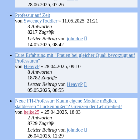
28.06.2025, 07:26
Professur auf Zeit
von
SweeneyToddler
»
11.05.2025, 21:21
3
Antworten
8217
Zugriffe
Letzter Beitrag
von
johndoe
14.05.2025, 08:42
Eure Erfahrung mit "Frauen bei gleicher Quali bevorzugt auf
Professuren"
von
HeavyP
»
28.04.2025, 09:10
8
Antworten
18782
Zugriffe
Letzter Beitrag
von
HeavyP
05.05.2025, 08:55
Neue FH-Professur: Kaum eigene Module möglich,
stattdessen "Lückenbüßer"? Grenzen der Lehrfreiheit?
von
heike25
»
25.04.2025, 18:03
2
Antworten
8729
Zugriffe
Letzter Beitrag
von
johndoe
26.04.2025, 12:29