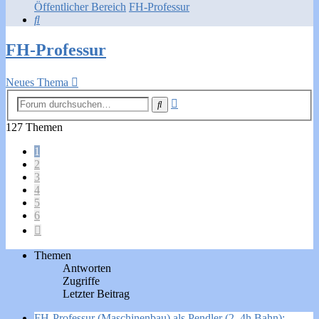
Öffentlicher Bereich
FH-Professur
Suche
FH-Professur
Neues Thema
Erweiterte
Suche
Suche
127 Themen
1
2
3
4
5
6
Nächste
Themen
Antworten
Zugriffe
Letzter Beitrag
FH-Professur (Maschinenbau) als Pendler (2–4h Bahn):