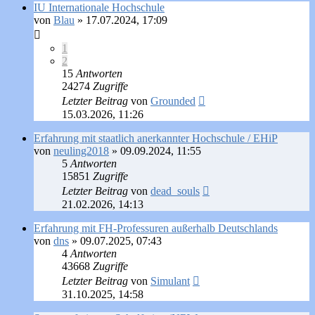
IU Internationale Hochschule
von
Blau
»
17.07.2024, 17:09
1
2
15
Antworten
24274
Zugriffe
Letzter Beitrag
von
Grounded
15.03.2026, 11:26
Erfahrung mit staatlich anerkannter Hochschule / EHiP
von
neuling2018
»
09.09.2024, 11:55
5
Antworten
15851
Zugriffe
Letzter Beitrag
von
dead_souls
21.02.2026, 14:13
Erfahrung mit FH-Professuren außerhalb Deutschlands
von
dns
»
09.07.2025, 07:43
4
Antworten
43668
Zugriffe
Letzter Beitrag
von
Simulant
31.10.2025, 14:58