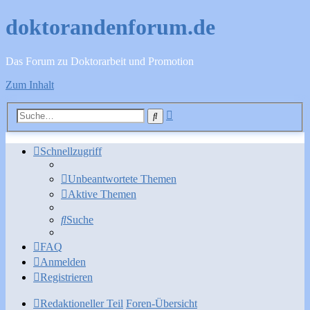
doktorandenforum.de
Das Forum zu Doktorarbeit und Promotion
Zum Inhalt
Erweiterte
Suche
Suche
Schnellzugriff
Unbeantwortete Themen
Aktive Themen
Suche
FAQ
Anmelden
Registrieren
Redaktioneller Teil
Foren-Übersicht