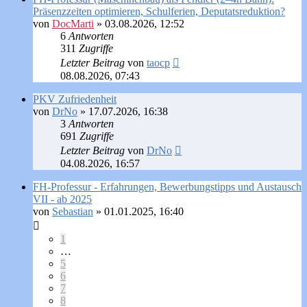
Präsenzzeiten optimieren, Schulferien, Deputatsreduktion?
von
DocMarti
»
03.08.2026, 12:52
6
Antworten
311
Zugriffe
Letzter Beitrag
von
taocp
08.08.2026, 07:43
PKV Zufriedenheit
von
DrNo
»
17.07.2026, 16:38
3
Antworten
691
Zugriffe
Letzter Beitrag
von
DrNo
04.08.2026, 16:57
FH-Professur - Erfahrungen, Bewerbungstipps und Austausch
VII - ab 2025
von
Sebastian
»
01.01.2025, 16:40
1
…
5
6
7
8