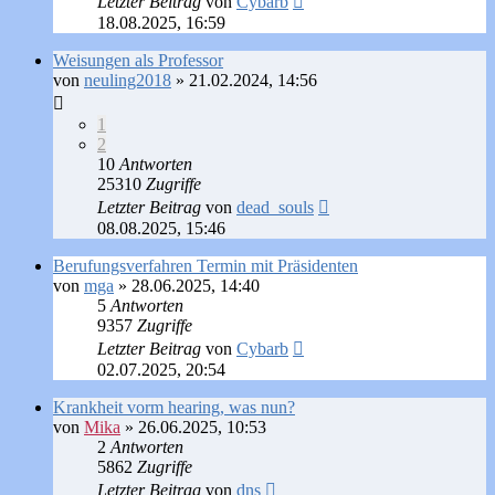
Letzter Beitrag
von
Cybarb
18.08.2025, 16:59
Weisungen als Professor
von
neuling2018
»
21.02.2024, 14:56
1
2
10
Antworten
25310
Zugriffe
Letzter Beitrag
von
dead_souls
08.08.2025, 15:46
Berufungsverfahren Termin mit Präsidenten
von
mga
»
28.06.2025, 14:40
5
Antworten
9357
Zugriffe
Letzter Beitrag
von
Cybarb
02.07.2025, 20:54
Krankheit vorm hearing, was nun?
von
Mika
»
26.06.2025, 10:53
2
Antworten
5862
Zugriffe
Letzter Beitrag
von
dns