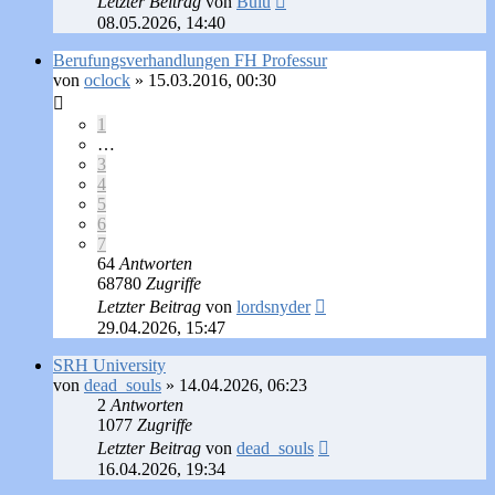
Letzter Beitrag
von
Bulu
08.05.2026, 14:40
Berufungsverhandlungen FH Professur
von
oclock
»
15.03.2016, 00:30
1
…
3
4
5
6
7
64
Antworten
68780
Zugriffe
Letzter Beitrag
von
lordsnyder
29.04.2026, 15:47
SRH University
von
dead_souls
»
14.04.2026, 06:23
2
Antworten
1077
Zugriffe
Letzter Beitrag
von
dead_souls
16.04.2026, 19:34