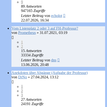
9
89
Antworten
947165
Zugriffe
Letzter Beitrag
von
echolot
22.07.2026, 16:34
Vom Listenplatz 2 oder 3 auf FH-Professur?
von
Prometheus
»
31.07.2021, 03:19
1
2
15
Antworten
33334
Zugriffe
Letzter Beitrag
von
dns
13.06.2026, 20:48
Anekdoten über Abgänge (Aufgabe der Professur)
von
DrNo
»
27.04.2024, 13:12
1
2
3
27
Antworten
24191
Zugriffe