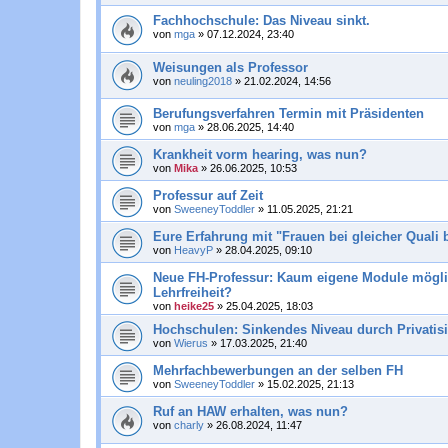
Fachhochschule: Das Niveau sinkt.
von
mga
»
07.12.2024, 23:40
Weisungen als Professor
von
neuling2018
»
21.02.2024, 14:56
Berufungsverfahren Termin mit Präsidenten
von
mga
»
28.06.2025, 14:40
Krankheit vorm hearing, was nun?
von
Mika
»
26.06.2025, 10:53
Professur auf Zeit
von
SweeneyToddler
»
11.05.2025, 21:21
Eure Erfahrung mit "Frauen bei gleicher Quali 
von
HeavyP
»
28.04.2025, 09:10
Neue FH-Professur: Kaum eigene Module mögli
Lehrfreiheit?
von
heike25
»
25.04.2025, 18:03
Hochschulen: Sinkendes Niveau durch Privatis
von
Wierus
»
17.03.2025, 21:40
Mehrfachbewerbungen an der selben FH
von
SweeneyToddler
»
15.02.2025, 21:13
Ruf an HAW erhalten, was nun?
von
charly
»
26.08.2024, 11:47