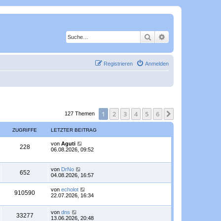
Suche
Erweiterte Suche
Registrieren
Anmelden
1
2
3
4
5
6
Nächste
127 Themen
ZUGRIFFE
LETZTER BEITRAG
L
von
Aguti
Z
228
e
06.08.2026, 09:52
t
u
z
t
L
von
DrNo
g
Z
652
e
e
04.08.2026, 16:57
r
t
r
u
B
z
L
von
echolot
e
Z
910590
t
e
22.07.2026, 16:34
i
i
g
e
t
t
r
u
z
r
f
r
B
L
von
dns
t
a
Z
33277
e
g
e
13.06.2026, 20:48
e
g