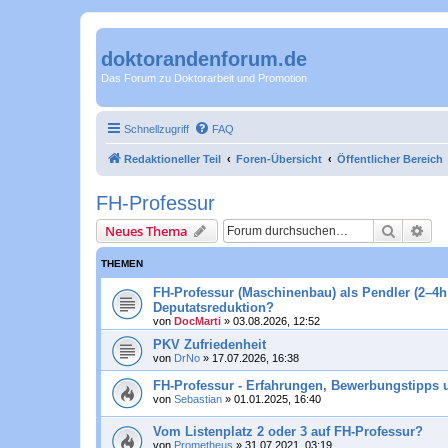
doktorandenforum.de
Das Forum zu Doktorarbeit und Promotion
Schnellzugriff
FAQ
Redaktioneller Teil
Foren-Übersicht
Öffentlicher Bereich
FH-Professur
Suche
Erw
Neues Thema
THEMEN
FH-Professur (Maschinenbau) als Pendler (2–4h 
Deputatsreduktion?
von
DocMarti
»
03.08.2026, 12:52
PKV Zufriedenheit
von
DrNo
»
17.07.2026, 16:38
FH-Professur - Erfahrungen, Bewerbungstipps u
von
Sebastian
»
01.01.2025, 16:40
Vom Listenplatz 2 oder 3 auf FH-Professur?
von
Prometheus
»
31.07.2021, 03:19