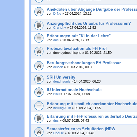
Anekdoten über Abgänge (Aufgabe der Professu
von
DrNo
»
27.04.2024, 13:12
Anzeigepflicht des Urlaubs für Professoren?
von
Crunchy
»
27.04.2026, 11:52
Erfahrungen mit "KI in der Lehre"
von
dns
»
20.04.2026, 17:13
Probezeitevaluation als FH Prof
von
donkeydoeshisphd
»
01.10.2021, 21:50
Berufungsverhandlungen FH Professur
von
oclock
»
15.03.2016, 00:30
SRH University
von
dead_souls
»
14.04.2026, 06:23
IU Internationale Hochschule
von
Blau
»
17.07.2024, 17:09
Erfahrung mit staatlich anerkannter Hochschule
von
neuling2018
»
09.09.2024, 11:55
Erfahrung mit FH-Professuren außerhalb Deuts
von
dns
»
09.07.2025, 07:43
Semesterferien vs Schulferien (NRW
von
DocOc
»
18.03.2024, 10:48