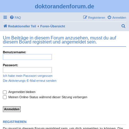
doktorandenforum.de
FAQ
Registrieren
Anmelden
S
Redaktioneller Teil
Foren-Übersicht
u
Um Beiträge in diesem Forum anzusehen, musst du auf
c
diesem Board registriert und angemeldet sein.
h
Benutzername:
e
Passwort:
Ich habe mein Passwort vergessen
Die Aktivierungs-E-Mail erneut senden
Angemeldet bleiben
Meinen Online-Status während dieser Sitzung verbergen
REGISTRIEREN
Du musst in diesem Forum registriert sein, um dich anmelden zu können. Die