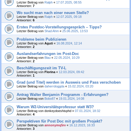
Letzter Beitrag von
Ralph
«
17.07.2025, 08:55
Antworten:
7
Wo sucht man nach einer neuen Stelle?
Letzter Beitrag von
Ralph
«
12.07.2025, 09:18
Antworten:
6
Erstes Postdoc-Vorstellungsgespräch – Tipps?
Letzter Beitrag von
Shad Ahm
«
25.06.2025, 13:53
Probleme beim Publizieren
Letzter Beitrag von
Aguti
«
16.08.2024, 12:14
Antworten:
2
Auslandserfahrungen im Post-Doc
Letzter Beitrag von
Blau
«
22.05.2024, 10:29
Antworten:
2
Beschäftigungszeit im TV-L
Letzter Beitrag von
Florina
«
12.03.2024, 09:42
Antworten:
1
Grad (und Titel) werden in Ausweis und Pass verschoben
Letzter Beitrag von
daherrdoggda
«
15.02.2024, 03:20
Antrag Walter Benjamin Programm - Erfahrungen?
Letzter Beitrag von
Bobo87
«
19.01.2024, 14:08
Warum W2-Universitätsprofessur statt W3?
Letzter Beitrag von
donkeydoeshisphd
«
07.01.2024, 18:32
Antworten:
4
Perspektiven für Post Doc mit großem Projekt?
Letzter Beitrag von
annonymq5rv
«
16.12.2023, 16:33
Antworten:
3