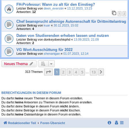
FH-Professur: Wann zu alt für den Einstieg?
Letzter Beitrag von
deen_everstin
«
13.12.2023, 13:23
Antworten:
12
1
2
Chef beansprucht alleinige Autorenschaft für Drittmittelantrag
Letzter Beitrag von
kuar
«
30.11.2023, 15:02
Antworten:
4
Daten von Studierenden erheben lassen und nutzen
Letzter Beitrag von
donkeydoeshisphd
«
13.09.2023, 21:09
Antworten:
2
VG Wort-Ausschüttung für 2022
Letzter Beitrag von
shenanigan
«
01.07.2023, 12:14
Neues Thema
Seite
1
von
13
1
2
3
4
5
13
Nächste
313 Themen
…
BERECHTIGUNGEN IN DIESEM FORUM
Du darfst
keine
neuen Themen in diesem Forum erstellen.
Du darfst
keine
Antworten zu Themen in diesem Forum erstellen.
Du darfst deine Beiträge in diesem Forum
nicht
ändern.
Du darfst deine Beiträge in diesem Forum
nicht
löschen.
Du darfst
keine
Dateianhänge in diesem Forum erstellen.
Redaktioneller Teil
Foren-Übersicht