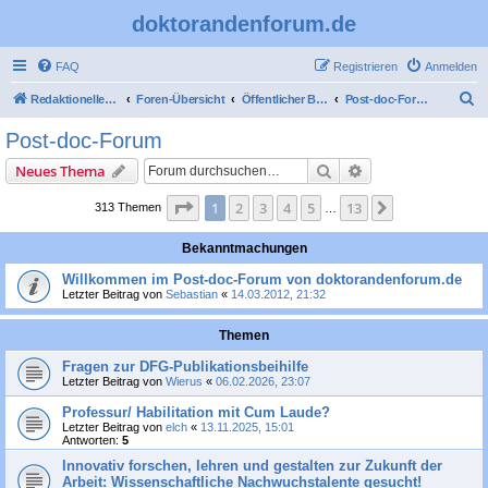
doktorandenforum.de
FAQ
Registrieren
Anmelden
S
Redaktioneller Teil
Foren-Übersicht
Öffentlicher Bereich
Post-doc-Forum
u
Post-doc-Forum
c
Suche
Erweiterte Suche
Neues Thema
h
e
Seite
1
von
13
1
2
3
4
5
13
Nächste
313 Themen
…
Bekanntmachungen
Willkommen im Post-doc-Forum von doktorandenforum.de
Letzter Beitrag von
Sebastian
«
14.03.2012, 21:32
Themen
Fragen zur DFG-Publikationsbeihilfe
Letzter Beitrag von
Wierus
«
06.02.2026, 23:07
Professur/ Habilitation mit Cum Laude?
Letzter Beitrag von
elch
«
13.11.2025, 15:01
Antworten:
5
Innovativ forschen, lehren und gestalten zur Zukunft der
Arbeit: Wissenschaftliche Nachwuchstalente gesucht!