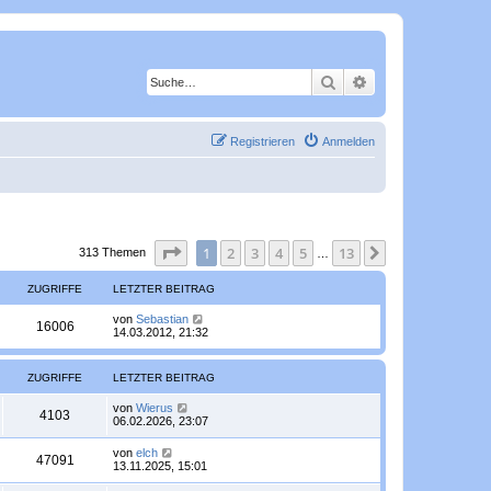
Suche
Erweiterte Suche
Registrieren
Anmelden
Seite
1
von
13
1
2
3
4
5
13
Nächste
313 Themen
…
ZUGRIFFE
LETZTER BEITRAG
L
von
Sebastian
Z
16006
e
14.03.2012, 21:32
t
u
z
t
ZUGRIFFE
LETZTER BEITRAG
g
e
r
L
von
Wierus
r
B
Z
4103
e
06.02.2026, 23:07
e
t
i
i
u
z
t
L
von
elch
Z
47091
t
r
e
13.11.2025, 15:01
f
g
e
a
t
r
u
g
z