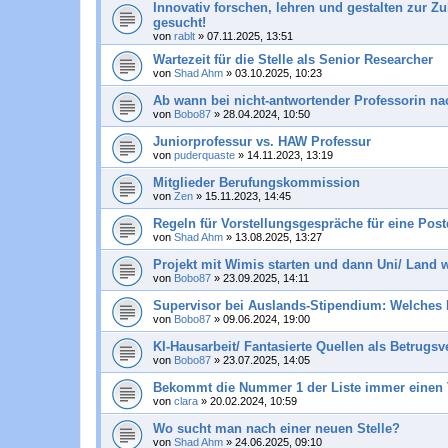
Innovativ forschen, lehren und gestalten zur Z
gesucht!
von
rablt
»
07.11.2025, 13:51
Wartezeit für die Stelle als Senior Researcher
von
Shad Ahm
»
03.10.2025, 10:23
Ab wann bei nicht-antwortender Professorin n
von
Bobo87
»
28.04.2024, 10:50
Juniorprofessur vs. HAW Professur
von
puderquaste
»
14.11.2023, 13:19
Mitglieder Berufungskommission
von
Zen
»
15.11.2023, 14:45
Regeln für Vorstellungsgespräche für eine Post
von
Shad Ahm
»
13.08.2025, 13:27
Projekt mit Wimis starten und dann Uni/ Land 
von
Bobo87
»
23.09.2025, 14:11
Supervisor bei Auslands-Stipendium: Welches K
von
Bobo87
»
09.06.2024, 19:00
KI-Hausarbeit/ Fantasierte Quellen als Betrugs
von
Bobo87
»
23.07.2025, 14:05
Bekommt die Nummer 1 der Liste immer einen
von
clara
»
20.02.2024, 10:59
Wo sucht man nach einer neuen Stelle?
von
Shad Ahm
»
24.06.2025, 09:10