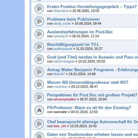
Erstes Postdoc-Vorstellungsgespräch – Tipps?
von
Shad Ahm
»
25.06.2025, 13:53
Probleme beim Publizieren
von
dead_souls
»
16.08.2024, 09:44
Auslandserfahrungen im Post-Doc
von
speedy22
»
28.02.2024, 17:14
Beschäftigungszeit im TV-L
von
puderquaste
»
11.03.2024, 20:27
Grad (und Titel) werden in Ausweis und Pass 
von
daherrdoggda
»
15.02.2024, 03:20
Antrag Walter Benjamin Programm - Erfahrung
von
Bobo87
»
19.01.2024, 14:08
Warum W2-Universitätsprofessur statt W3?
von
mashdoc
»
29.12.2023, 06:47
Perspektiven für Post Doc mit großem Projekt?
von
annonymq5rv
»
26.07.2023, 23:04
FH-Professur: Wann zu alt für den Einstieg?
von
wannabe
»
04.01.2018, 12:53
Chef beansprucht alleinige Autorenschaft für Dri
von
kim_chi
»
15.03.2023, 19:42
Daten von Studierenden erheben lassen und nu