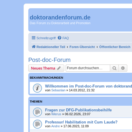
doktorandenforum.de
Das Forum zu Doktorarbeit und Promotion
Schnellzugriff
FAQ
Redaktioneller Teil
Foren-Übersicht
Öffentlicher Bereich
Post-doc-Forum
Suche
Erw
Neues Thema
BEKANNTMACHUNGEN
Willkommen im Post-doc-Forum von doktoran
von
Sebastian
»
14.03.2012, 21:32
THEMEN
Fragen zur DFG-Publikationsbeihilfe
von
Wierus
»
06.02.2026, 23:07
Professur/ Habilitation mit Cum Laude?
von
Andre
»
17.06.2023, 11:09