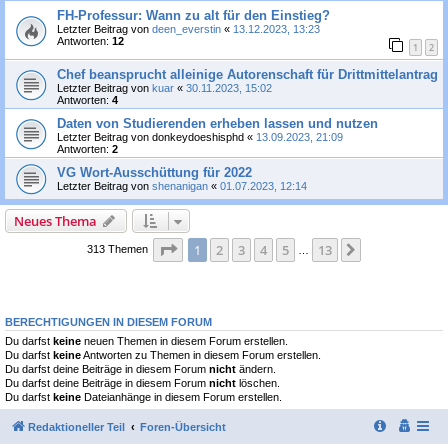
FH-Professur: Wann zu alt für den Einstieg?
Letzter Beitrag von
deen_everstin
«
13.12.2023, 13:23
Antworten:
12
1
2
Chef beansprucht alleinige Autorenschaft für Drittmittelantrag
Letzter Beitrag von
kuar
«
30.11.2023, 15:02
Antworten:
4
Daten von Studierenden erheben lassen und nutzen
Letzter Beitrag von
donkeydoeshisphd
«
13.09.2023, 21:09
Antworten:
2
VG Wort-Ausschüttung für 2022
Letzter Beitrag von
shenanigan
«
01.07.2023, 12:14
Neues Thema
Seite
1
von
13
1
2
3
4
5
13
Nächste
313 Themen
…
BERECHTIGUNGEN IN DIESEM FORUM
Du darfst
keine
neuen Themen in diesem Forum erstellen.
Du darfst
keine
Antworten zu Themen in diesem Forum erstellen.
Du darfst deine Beiträge in diesem Forum
nicht
ändern.
Du darfst deine Beiträge in diesem Forum
nicht
löschen.
Du darfst
keine
Dateianhänge in diesem Forum erstellen.
Redaktioneller Teil
Foren-Übersicht