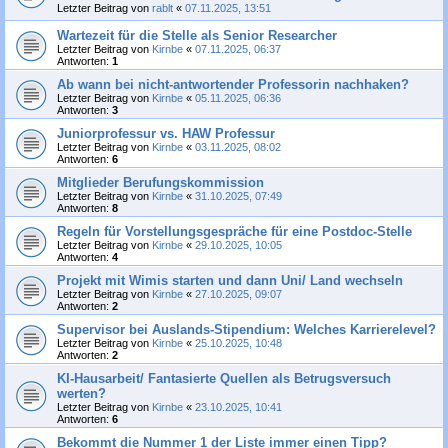
Letzter Beitrag von
rablt
«
07.11.2025, 13:51
Wartezeit für die Stelle als Senior Researcher
Letzter Beitrag von
Kirnbe
«
07.11.2025, 06:37
Antworten:
1
Ab wann bei nicht-antwortender Professorin nachhaken?
Letzter Beitrag von
Kirnbe
«
05.11.2025, 06:36
Antworten:
3
Juniorprofessur vs. HAW Professur
Letzter Beitrag von
Kirnbe
«
03.11.2025, 08:02
Antworten:
6
Mitglieder Berufungskommission
Letzter Beitrag von
Kirnbe
«
31.10.2025, 07:49
Antworten:
8
Regeln für Vorstellungsgespräche für eine Postdoc-Stelle
Letzter Beitrag von
Kirnbe
«
29.10.2025, 10:05
Antworten:
4
Projekt mit Wimis starten und dann Uni/ Land wechseln
Letzter Beitrag von
Kirnbe
«
27.10.2025, 09:07
Antworten:
2
Supervisor bei Auslands-Stipendium: Welches Karrierelevel?
Letzter Beitrag von
Kirnbe
«
25.10.2025, 10:48
Antworten:
2
KI-Hausarbeit/ Fantasierte Quellen als Betrugsversuch
werten?
Letzter Beitrag von
Kirnbe
«
23.10.2025, 10:41
Antworten:
6
Bekommt die Nummer 1 der Liste immer einen Tipp?