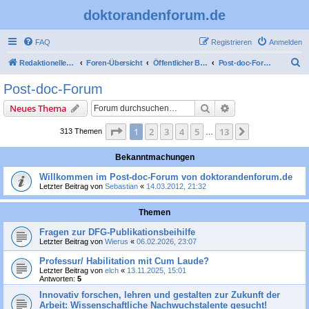
doktorandenforum.de
FAQ
Registrieren
Anmelden
S
Redaktioneller Teil
Foren-Übersicht
Öffentlicher Bereich
Post-doc-Forum
u
Post-doc-Forum
c
Suche
Erweiterte Suche
Neues Thema
h
e
Seite
1
von
13
1
2
3
4
5
13
Nächste
313 Themen
…
Bekanntmachungen
Willkommen im Post-doc-Forum von doktorandenforum.de
Letzter Beitrag von
Sebastian
«
14.03.2012, 21:32
Themen
Fragen zur DFG-Publikationsbeihilfe
Letzter Beitrag von
Wierus
«
06.02.2026, 23:07
Professur/ Habilitation mit Cum Laude?
Letzter Beitrag von
elch
«
13.11.2025, 15:01
Antworten:
5
Innovativ forschen, lehren und gestalten zur Zukunft der
Arbeit: Wissenschaftliche Nachwuchstalente gesucht!