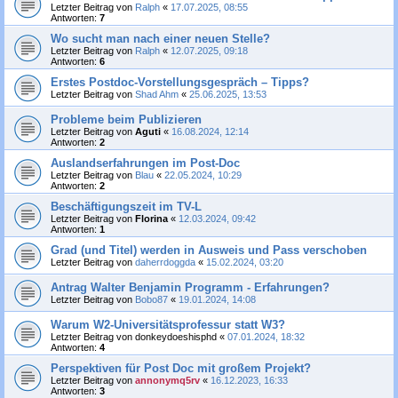
Letzter Beitrag von
Ralph
«
17.07.2025, 08:55
Antworten:
7
Wo sucht man nach einer neuen Stelle?
Letzter Beitrag von
Ralph
«
12.07.2025, 09:18
Antworten:
6
Erstes Postdoc-Vorstellungsgespräch – Tipps?
Letzter Beitrag von
Shad Ahm
«
25.06.2025, 13:53
Probleme beim Publizieren
Letzter Beitrag von
Aguti
«
16.08.2024, 12:14
Antworten:
2
Auslandserfahrungen im Post-Doc
Letzter Beitrag von
Blau
«
22.05.2024, 10:29
Antworten:
2
Beschäftigungszeit im TV-L
Letzter Beitrag von
Florina
«
12.03.2024, 09:42
Antworten:
1
Grad (und Titel) werden in Ausweis und Pass verschoben
Letzter Beitrag von
daherrdoggda
«
15.02.2024, 03:20
Antrag Walter Benjamin Programm - Erfahrungen?
Letzter Beitrag von
Bobo87
«
19.01.2024, 14:08
Warum W2-Universitätsprofessur statt W3?
Letzter Beitrag von
donkeydoeshisphd
«
07.01.2024, 18:32
Antworten:
4
Perspektiven für Post Doc mit großem Projekt?
Letzter Beitrag von
annonymq5rv
«
16.12.2023, 16:33
Antworten:
3