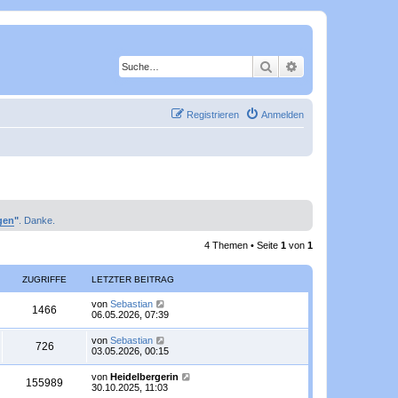
Suche
Erweiterte Suche
Registrieren
Anmelden
gen
"
. Danke.
4 Themen • Seite
1
von
1
ZUGRIFFE
LETZTER BEITRAG
L
von
Sebastian
Z
1466
e
06.05.2026, 07:39
t
u
z
L
von
Sebastian
Z
726
t
e
03.05.2026, 00:15
g
e
t
r
u
z
L
von
Heidelbergerin
r
B
Z
155989
t
e
30.10.2025, 11:03
e
g
e
t