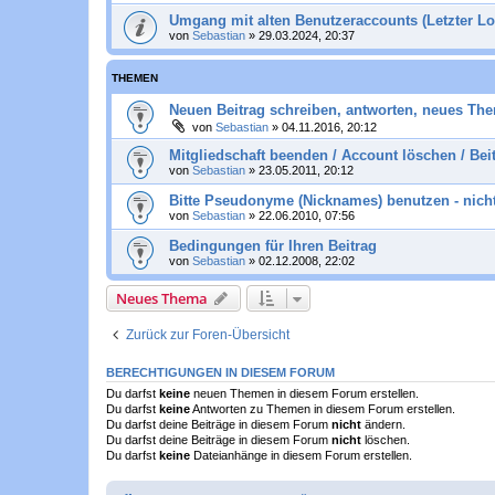
Umgang mit alten Benutzeraccounts (Letzter Lo
von
Sebastian
»
29.03.2024, 20:37
THEMEN
Neuen Beitrag schreiben, antworten, neues Th
von
Sebastian
»
04.11.2016, 20:12
Mitgliedschaft beenden / Account löschen / Bei
von
Sebastian
»
23.05.2011, 20:12
Bitte Pseudonyme (Nicknames) benutzen - nich
von
Sebastian
»
22.06.2010, 07:56
Bedingungen für Ihren Beitrag
von
Sebastian
»
02.12.2008, 22:02
Neues Thema
Zurück zur Foren-Übersicht
BERECHTIGUNGEN IN DIESEM FORUM
Du darfst
keine
neuen Themen in diesem Forum erstellen.
Du darfst
keine
Antworten zu Themen in diesem Forum erstellen.
Du darfst deine Beiträge in diesem Forum
nicht
ändern.
Du darfst deine Beiträge in diesem Forum
nicht
löschen.
Du darfst
keine
Dateianhänge in diesem Forum erstellen.