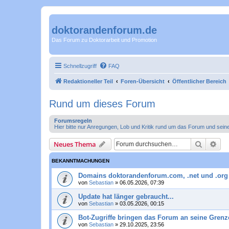
doktorandenforum.de
Das Forum zu Doktorarbeit und Promotion
Schnellzugriff
FAQ
Redaktioneller Teil
Foren-Übersicht
Öffentlicher Bereich
Rund um dieses Forum
Forumsregeln
Hier bitte nur Anregungen, Lob und Kritik rund um das Forum und sein
Suche
Erw
Neues Thema
BEKANNTMACHUNGEN
Domains doktorandenforum.com, .net und .or
von
Sebastian
»
06.05.2026, 07:39
Update hat länger gebraucht...
von
Sebastian
»
03.05.2026, 00:15
Bot-Zugriffe bringen das Forum an seine Grenz
von
Sebastian
»
29.10.2025, 23:56