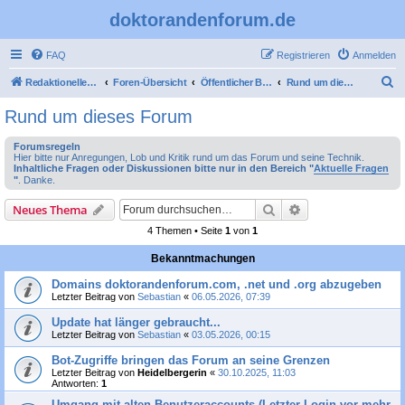
doktorandenforum.de
FAQ
Registrieren
Anmelden
S
Redaktioneller Teil
Foren-Übersicht
Öffentlicher Bereich
Rund um dieses Forum
u
Rund um dieses Forum
c
Forumsregeln
h
Hier bitte nur Anregungen, Lob und Kritik rund um das Forum und seine Technik.
Inhaltliche Fragen oder Diskussionen bitte nur in den Bereich "
Aktuelle Fragen
e
"
. Danke.
Suche
Erweiterte Suche
Neues Thema
4 Themen • Seite
1
von
1
Bekanntmachungen
Domains doktorandenforum.com, .net und .org abzugeben
Letzter Beitrag von
Sebastian
«
06.05.2026, 07:39
Update hat länger gebraucht...
Letzter Beitrag von
Sebastian
«
03.05.2026, 00:15
Bot-Zugriffe bringen das Forum an seine Grenzen
Letzter Beitrag von
Heidelbergerin
«
30.10.2025, 11:03
Antworten:
1
Umgang mit alten Benutzeraccounts (Letzter Login vor mehr