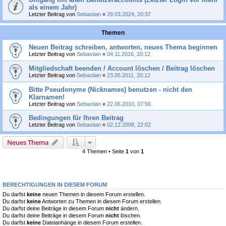
als einem Jahr)
Letzter Beitrag von
Sebastian
«
29.03.2024, 20:37
Themen
Neuen Beitrag schreiben, antworten, neues Thema beginnen
Letzter Beitrag von
Sebastian
«
04.11.2016, 20:12
Mitgliedschaft beenden / Account löschen / Beitrag löschen
Letzter Beitrag von
Sebastian
«
23.05.2011, 20:12
Bitte Pseudonyme (Nicknames) benutzen - nicht den
Klarnamen!
Letzter Beitrag von
Sebastian
«
22.06.2010, 07:56
Bedingungen für Ihren Beitrag
Letzter Beitrag von
Sebastian
«
02.12.2008, 22:02
Neues Thema
4 Themen • Seite
1
von
1
BERECHTIGUNGEN IN DIESEM FORUM
Du darfst
keine
neuen Themen in diesem Forum erstellen.
Du darfst
keine
Antworten zu Themen in diesem Forum erstellen.
Du darfst deine Beiträge in diesem Forum
nicht
ändern.
Du darfst deine Beiträge in diesem Forum
nicht
löschen.
Du darfst
keine
Dateianhänge in diesem Forum erstellen.