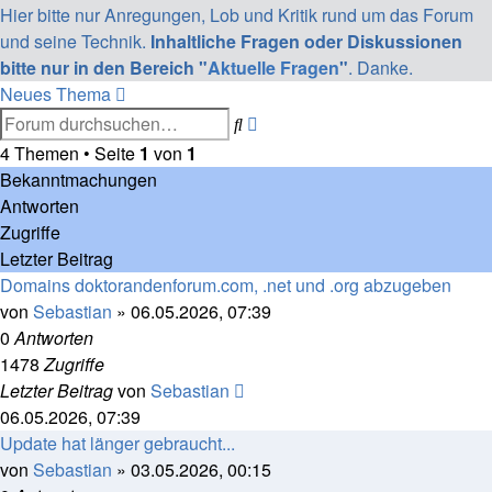
Hier bitte nur Anregungen, Lob und Kritik rund um das Forum
und seine Technik.
Inhaltliche Fragen oder Diskussionen
bitte nur in den Bereich "
Aktuelle Fragen
"
. Danke.
Neues Thema
Erweiterte
Suche
Suche
4 Themen • Seite
1
von
1
Bekanntmachungen
Antworten
Zugriffe
Letzter Beitrag
Domains doktorandenforum.com, .net und .org abzugeben
von
Sebastian
»
06.05.2026, 07:39
0
Antworten
1478
Zugriffe
Letzter Beitrag
von
Sebastian
06.05.2026, 07:39
Update hat länger gebraucht...
von
Sebastian
»
03.05.2026, 00:15