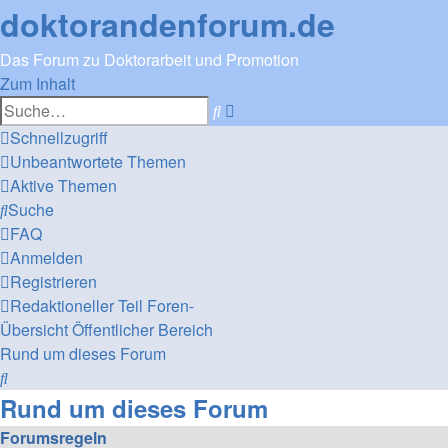
doktorandenforum.de
Das Forum zu Doktorarbeit und Promotion
Zum Inhalt
Erweiterte
Suche
Suche
Schnellzugriff
Unbeantwortete Themen
Aktive Themen
Suche
FAQ
Anmelden
Registrieren
Redaktioneller Teil
Foren-
Übersicht
Öffentlicher Bereich
Rund um dieses Forum
Suche
Rund um dieses Forum
Forumsregeln