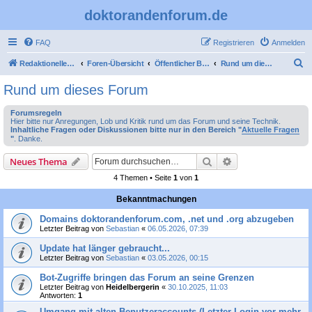
doktorandenforum.de
FAQ
Registrieren
Anmelden
S
Redaktioneller Teil
Foren-Übersicht
Öffentlicher Bereich
Rund um dieses Forum
u
Rund um dieses Forum
c
Forumsregeln
h
Hier bitte nur Anregungen, Lob und Kritik rund um das Forum und seine Technik.
Inhaltliche Fragen oder Diskussionen bitte nur in den Bereich "
Aktuelle Fragen
e
"
. Danke.
Suche
Erweiterte Suche
Neues Thema
4 Themen • Seite
1
von
1
Bekanntmachungen
Domains doktorandenforum.com, .net und .org abzugeben
Letzter Beitrag von
Sebastian
«
06.05.2026, 07:39
Update hat länger gebraucht...
Letzter Beitrag von
Sebastian
«
03.05.2026, 00:15
Bot-Zugriffe bringen das Forum an seine Grenzen
Letzter Beitrag von
Heidelbergerin
«
30.10.2025, 11:03
Antworten:
1
Umgang mit alten Benutzeraccounts (Letzter Login vor mehr