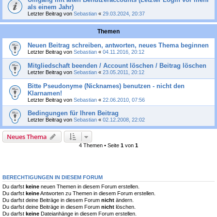
als einem Jahr)
Letzter Beitrag von
Sebastian
«
29.03.2024, 20:37
Themen
Neuen Beitrag schreiben, antworten, neues Thema beginnen
Letzter Beitrag von
Sebastian
«
04.11.2016, 20:12
Mitgliedschaft beenden / Account löschen / Beitrag löschen
Letzter Beitrag von
Sebastian
«
23.05.2011, 20:12
Bitte Pseudonyme (Nicknames) benutzen - nicht den
Klarnamen!
Letzter Beitrag von
Sebastian
«
22.06.2010, 07:56
Bedingungen für Ihren Beitrag
Letzter Beitrag von
Sebastian
«
02.12.2008, 22:02
Neues Thema
4 Themen • Seite
1
von
1
BERECHTIGUNGEN IN DIESEM FORUM
Du darfst
keine
neuen Themen in diesem Forum erstellen.
Du darfst
keine
Antworten zu Themen in diesem Forum erstellen.
Du darfst deine Beiträge in diesem Forum
nicht
ändern.
Du darfst deine Beiträge in diesem Forum
nicht
löschen.
Du darfst
keine
Dateianhänge in diesem Forum erstellen.