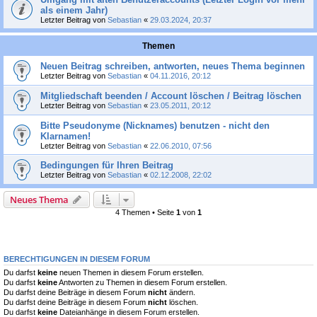
als einem Jahr)
Letzter Beitrag von
Sebastian
«
29.03.2024, 20:37
Themen
Neuen Beitrag schreiben, antworten, neues Thema beginnen
Letzter Beitrag von
Sebastian
«
04.11.2016, 20:12
Mitgliedschaft beenden / Account löschen / Beitrag löschen
Letzter Beitrag von
Sebastian
«
23.05.2011, 20:12
Bitte Pseudonyme (Nicknames) benutzen - nicht den
Klarnamen!
Letzter Beitrag von
Sebastian
«
22.06.2010, 07:56
Bedingungen für Ihren Beitrag
Letzter Beitrag von
Sebastian
«
02.12.2008, 22:02
Neues Thema
4 Themen • Seite
1
von
1
BERECHTIGUNGEN IN DIESEM FORUM
Du darfst
keine
neuen Themen in diesem Forum erstellen.
Du darfst
keine
Antworten zu Themen in diesem Forum erstellen.
Du darfst deine Beiträge in diesem Forum
nicht
ändern.
Du darfst deine Beiträge in diesem Forum
nicht
löschen.
Du darfst
keine
Dateianhänge in diesem Forum erstellen.