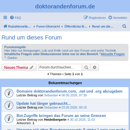
doktorandenforum.de
FAQ
Registrieren
Anmelden
S
Redaktioneller Teil
Foren-Übersicht
Öffentlicher Bereich
Rund um dieses Forum
u
Rund um dieses Forum
c
Forumsregeln
h
Hier bitte nur Anregungen, Lob und Kritik rund um das Forum und seine Technik.
Inhaltliche Fragen oder Diskussionen bitte nur in den Bereich "
Aktuelle Fragen
e
"
. Danke.
Suche
Erweiterte Suche
Neues Thema
4 Themen • Seite
1
von
1
Bekanntmachungen
Domains doktorandenforum.com, .net und .org abzugeben
Letzter Beitrag von
Sebastian
«
06.05.2026, 07:39
Update hat länger gebraucht...
Letzter Beitrag von
Sebastian
«
03.05.2026, 00:15
Bot-Zugriffe bringen das Forum an seine Grenzen
Letzter Beitrag von
Heidelbergerin
«
30.10.2025, 11:03
Antworten:
1
Umgang mit alten Benutzeraccounts (Letzter Login vor mehr