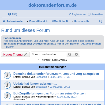
doktorandenforum.de
FAQ
Registrieren
Anmelden
S
Redaktioneller Teil
Foren-Übersicht
Öffentlicher Bereich
Rund um dieses Forum
u
Rund um dieses Forum
c
Forumsregeln
h
Hier bitte nur Anregungen, Lob und Kritik rund um das Forum und seine Technik.
Inhaltliche Fragen oder Diskussionen bitte nur in den Bereich "
Aktuelle Fragen
e
"
. Danke.
Suche
Erweiterte Suche
Neues Thema
4 Themen • Seite
1
von
1
Bekanntmachungen
Domains doktorandenforum.com, .net und .org abzugeben
Letzter Beitrag von
Sebastian
«
06.05.2026, 07:39
Update hat länger gebraucht...
Letzter Beitrag von
Sebastian
«
03.05.2026, 00:15
Bot-Zugriffe bringen das Forum an seine Grenzen
Letzter Beitrag von
Heidelbergerin
«
30.10.2025, 11:03
Antworten:
1
Umgang mit alten Benutzeraccounts (Letzter Login vor mehr