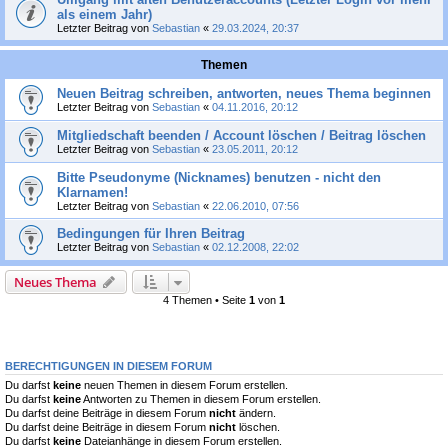
als einem Jahr)
Letzter Beitrag von
Sebastian
«
29.03.2024, 20:37
Themen
Neuen Beitrag schreiben, antworten, neues Thema beginnen
Letzter Beitrag von
Sebastian
«
04.11.2016, 20:12
Mitgliedschaft beenden / Account löschen / Beitrag löschen
Letzter Beitrag von
Sebastian
«
23.05.2011, 20:12
Bitte Pseudonyme (Nicknames) benutzen - nicht den
Klarnamen!
Letzter Beitrag von
Sebastian
«
22.06.2010, 07:56
Bedingungen für Ihren Beitrag
Letzter Beitrag von
Sebastian
«
02.12.2008, 22:02
Neues Thema
4 Themen • Seite
1
von
1
BERECHTIGUNGEN IN DIESEM FORUM
Du darfst
keine
neuen Themen in diesem Forum erstellen.
Du darfst
keine
Antworten zu Themen in diesem Forum erstellen.
Du darfst deine Beiträge in diesem Forum
nicht
ändern.
Du darfst deine Beiträge in diesem Forum
nicht
löschen.
Du darfst
keine
Dateianhänge in diesem Forum erstellen.